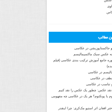
عکس
وی
کاس
ین مطالب
و جاکستا‌پوزیشن در عکاسی
دوره جامع آموزش ترکیب بندی عکاسی (فیلم
ه)
الیسم در عکاسی
طف در عکاسی
و تناسب در عکاسی
نقد عکس: چطور یک عکس را نقد کنیم
م یا پونکتوم؟ هر یک در عکاسی چه مفهومی
ختر افغان اثر استیو مک‌کری: چرا اینقدر