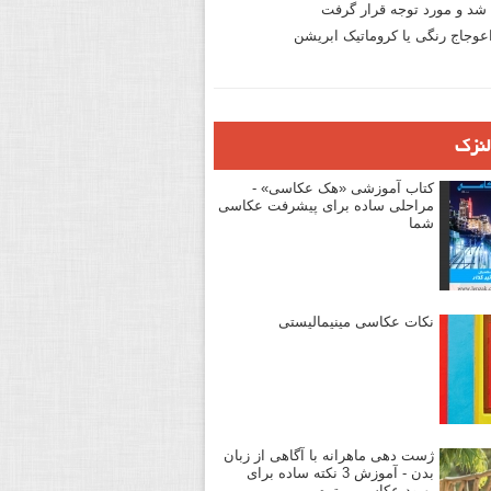
د و مورد توجه قرار گرفت
وجاج رنگی یا کروماتیک ابریشن
لنزک
کتاب آموزشی «هک عکاسی» -
مراحلی ساده برای پیشرفت عکاسی
شما
نکات عکاسی مینیمالیستی
ژست دهی ماهرانه با آگاهی از زبان
بدن - آموزش 3 نکته ساده برای
بهبود عکاسی پرتره