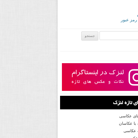
 رمز عبور
ی:
 تازه لنزک
های عکاسی
با عکاسان
 عکاسی