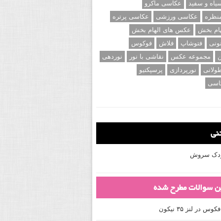
اه و سفید
عکاسی ماکرو
نظره
عکاسی ورزشی
عکاسی پرتره
ام بخش
عکس های الهام بخش
ونی
فتوشاپ
فلاش
فوکوس
ن
مجموعه عکس
نقاشی با نور
نوردهی
ولانی
نورپردازی
پرسپکتیو
اسی
تنی
کودک سروش
ین سوالات مطرح شده
 در لنز ۳۵ نیکون