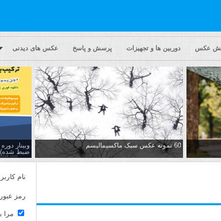
یش عکس
دوربین ها و تجهیزات
پرسش و پاسخ
عکس های دیدنی
60 نمونه عکس سبک ماکسیمالیسم
وبینار دور
ضبط شده)
نام کاربر
رمز عبور
مرا ب