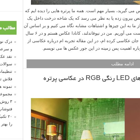
ی گیرید، بسیار مهم است. همه ما پرتره هایی را دیده ایم که
ص بیرون زده یا به نظر می رسد که یک شاخه درخت داخل یک
 ما به این چیزها و اشتباهات مشابه نگاه می کنیم و بر اساس آن
مطالب م
ایده خوبی در مورد سطح تحربه عکاس به دست می آوریم. من در نیوفاندلند، کانادا عکاس هستم و در ۶ سال
جان عکاسی کرده ام، در این مقاله تجربه ام درباره عکاسی از
درباره اهمیت پس زمینه در این جور عکس ها می نویسم.
و سرعت
نقد عکس
ادامه مطلب
سوالات
تنظیمات
 پرتره
فلاش تو
نمونه 
مجموعه
۳ روش 
فتوشاپ
۲۰ تک
را بهتر 