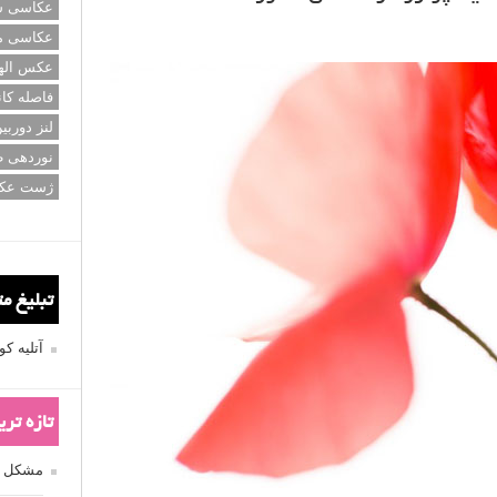
عکاسی سی
عکاسی م
عکس اله
فاصله کان
لنز دوربی
نوردهی ط
ژست عک
تبلیغ م
آتلیه 
تازه تر
مشکل فکوس