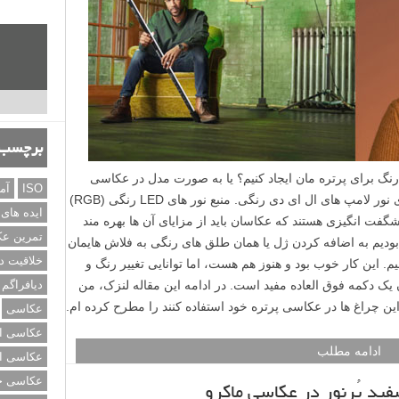
برچسب‌
نگ برای پرتره مان ایجاد کنیم؟ یا به صورت مدل در عکاسی
ISO
آم
پرتره رنگ های مختلف اضافه کنیم؟ با جادوی نور لامپ های ال ای دی رنگی. منبع نور های LED رنگی (RGB)
ایده های
شگفت انگیزی هستند که عکاسان باید از مزایای آن ها بهره مند
تمرین ع
 بودیم به اضافه کردن ژل یا همان طلق های رنگی به فلاش هایمان
خلاقیت د
. این کار خوب بود و هنوز هم هست، اما توانایی تغییر رنگ و
ن یک دکمه فوق العاده مفید است. در ادامه این مقاله لنزک، من
دیافراگم
ن چراغ ها در عکاسی پرتره خود استفاده کنند را مطرح کرده ام.
عکاسی
عکاسی از
ادامه مطلب
عکاسی از
عکاسی خی
ید پُرنور در عکاسی ماکرو