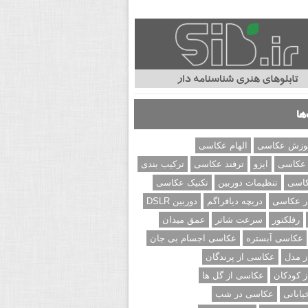
ها
وزش عکاسی
الهام عکاسی
 عکاسی
ایزو
ترفند عکاسی
ترکیب بندی
کاسی
تنظیمات دوربین
تکنیک عکاسی
ر عکاسی
دریچه دیافراگم
دوربین DSLR
رفلکتور
سرعت شاتر
عمق میدان
عکاسی آبستره
عکاسی اجسام بی جان
 مدل
عکاسی از پرندگان
 کودکان
عکاسی از گل ها
ابانی
عکاسی در شب