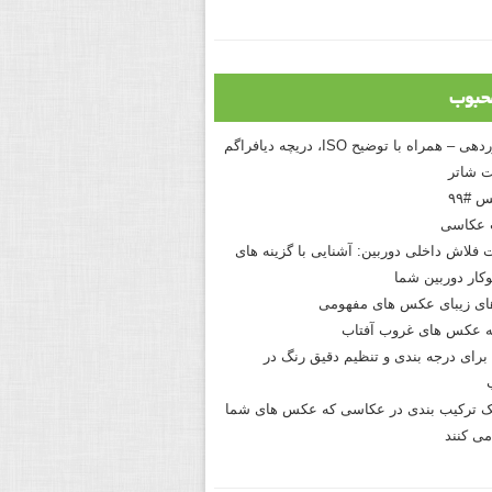
حبوب
درک نوردهی – همراه با توضیح ISO، دریچه دیافراگم
 شاتر
 #۹۹
 عکاسی
 فلاش داخلی دوربین: آشنایی با گزینه های
کار دوربین شما
های زیبای عکس های مفهومی
 عکس های غروب آفتاب
برای درجه بندی و تنظیم دقیق رنگ در
نیک ترکیب بندی در عکاسی که عکس های شما
می کنند