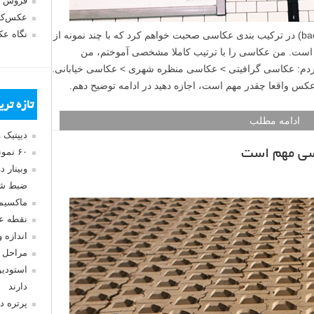
فروش 
عکس‌کا
نگاه ع
امروز در مورد اهمیت پس زمینه (background) در ترکیب بندی عکاسی صحبت خواهم کرد که با چند نمونه از
است. من عکاسی را با ترتیب کاملا مشخصی آموختم، من
دم: عکاسی گرافیتی > عکاسی منظره شهری > عکاسی خیابانی.
عکس واقعا چقدر مهم است، اجازه دهید در ادامه توضیح دهم.
تازه تر
ادامه مطلب
دیپتیک 
اسی مهم است
۶۰ نمونه عکس سبک ماکسیمالیسم
وبینار 
ضبط شد
ماکسیم
نقطه ع
اندازه 
مراحل 
استودیو
دارند
پرتره د