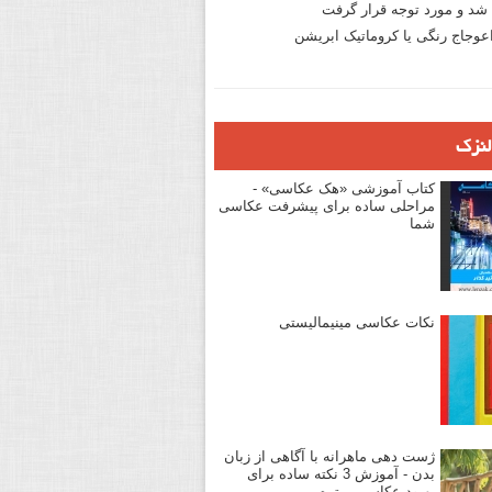
د و مورد توجه قرار گرفت
وجاج رنگی یا کروماتیک ابریشن
لنزک
کتاب آموزشی «هک عکاسی» -
مراحلی ساده برای پیشرفت عکاسی
شما
نکات عکاسی مینیمالیستی
ژست دهی ماهرانه با آگاهی از زبان
بدن - آموزش 3 نکته ساده برای
بهبود عکاسی پرتره