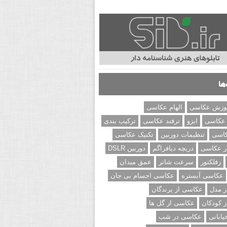
ها
وزش عکاسی
الهام عکاسی
 عکاسی
ایزو
ترفند عکاسی
ترکیب بندی
کاسی
تنظیمات دوربین
تکنیک عکاسی
ر عکاسی
دریچه دیافراگم
دوربین DSLR
رفلکتور
سرعت شاتر
عمق میدان
عکاسی آبستره
عکاسی اجسام بی جان
 مدل
عکاسی از پرندگان
 کودکان
عکاسی از گل ها
ابانی
عکاسی در شب