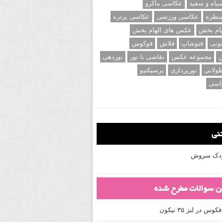
اه و سفید
عکاسی ماکرو
نظره
عکاسی ورزشی
عکاسی پرتره
ام بخش
عکس های الهام بخش
ونی
فتوشاپ
فلاش
فوکوس
ن
مجموعه عکس
نقاشی با نور
نوردهی
ولانی
نورپردازی
پرسپکتیو
اسی
تنی
کودک سروش
ین سوالات مطرح شده
 در لنز ۳۵ نیکون