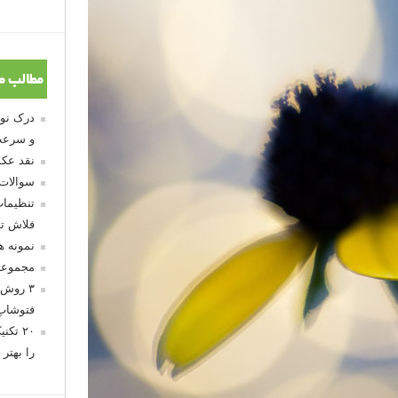
مطالب م
و سرعت
نقد عکس
سوالات
تنظیمات
فلاش تو
نمونه 
مجموعه
۳ روش 
فتوشاپ
۲۰ تک
را بهتر 