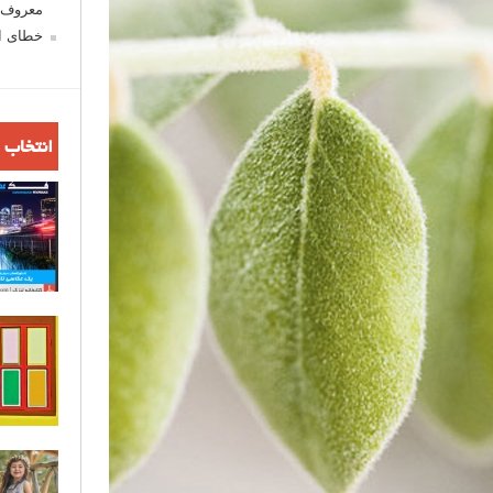
معروف ش
خطای اع
انتخاب 