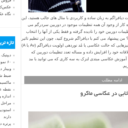
فروش 
عکس‌کا
نگاه ع
ت دیافراگم به زبان ساده و کاربردی با مثال های جالب هستید، این
 کار از وجود آن همه تنظیمات موجود در دوربین سردرگم می
یمات دوربین خود را نادیده گرفته و فقط یکی از آنها را انتخاب
ن پیشنهاد می کنم با دیافراگم شروع کنید، چون این تنظیم تاثیر
تازه تر
بسیار زیادی بر عکس های شما دارد. وقتی چیزهایی که حالت عکاسی یا مُد نوردهی اولویت دیافراگم (Av یا A)
قانه خود را افزایش داده و مساله تعدد تنظیمات دوربین که
دیپتیک 
ین آموزش عکاسی مبتدی لنزک به سه کاری که می توانید با مد
۶۰ نمونه عکس سبک ماکسیمالیسم
یم.
وبینار 
ضبط شد
ادامه مطلب
ماکسیم
نقطه ع
ابی در عکاسی ماکرو
اندازه 
مراحل 
استودیو
دارند
پرتره د