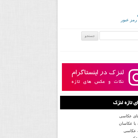
 رمز عبور
ی:
 تازه لنزک
های عکاسی
با عکاسان
 عکاسی