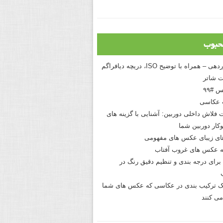
حبوب
درک نوردهی – همراه با توضیح ISO، دریچه دیافراگم
 شاتر
 #۹۹
 عکاسی
 فلاش داخلی دوربین: آشنایی با گزینه های
کار دوربین شما
های زیبای عکس های مفهومی
 عکس های غروب آفتاب
برای درجه بندی و تنظیم دقیق رنگ در
نیک ترکیب بندی در عکاسی که عکس های شما
می کنند