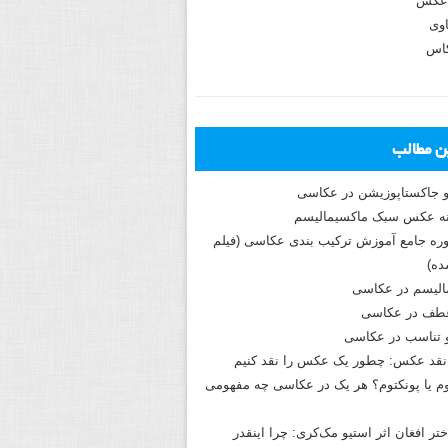
عکس
وی
کاس
ین مطالب
و جاکستا‌پوزیشن در عکاسی
دوره جامع آموزش ترکیب بندی عکاسی (فیلم
ه)
الیسم در عکاسی
طف در عکاسی
و تناسب در عکاسی
نقد عکس: چطور یک عکس را نقد کنیم
م یا پونکتوم؟ هر یک در عکاسی چه مفهومی
ختر افغان اثر استیو مک‌کری: چرا اینقدر