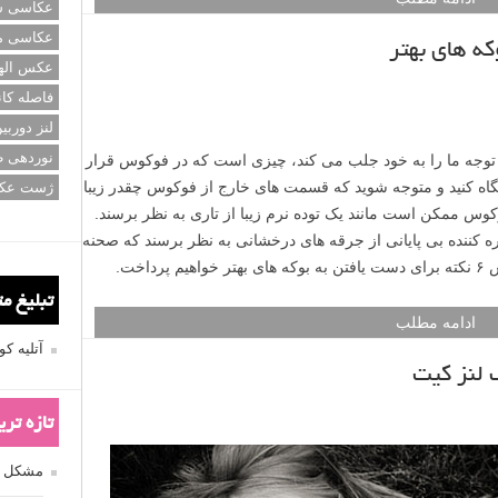
عکاسی سی
عکاسی م
عکس اله
فاصله کان
لنز دوربی
نوردهی ط
جه ما را به خود جلب می کند، چیزی است که در فوکوس قرار
 نگاه کنید و متوجه شوید که قسمت های خارج از فوکوس چقدر زیبا
ژست عک
س ممکن است مانند یک توده نرم زیبا از تاری به نظر برسند.
کننده بی پایانی از جرقه های درخشانی به نظر برسند که صحنه
اخت.
تبلیغ م
ادامه مطلب
آتلیه 
تازه تر
مشکل فکوس