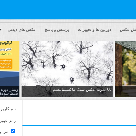
یش عکس
دوربین ها و تجهیزات
پرسش و پاسخ
عکس های دیدنی
60 نمونه عکس سبک ماکسیمالیسم
وبینار دور
ضبط شده)
نام کاربر
رمز عبور
مرا ب