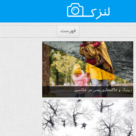
فهرست
دیپتیک و جاکستا‌پوزیشن در عکاسی