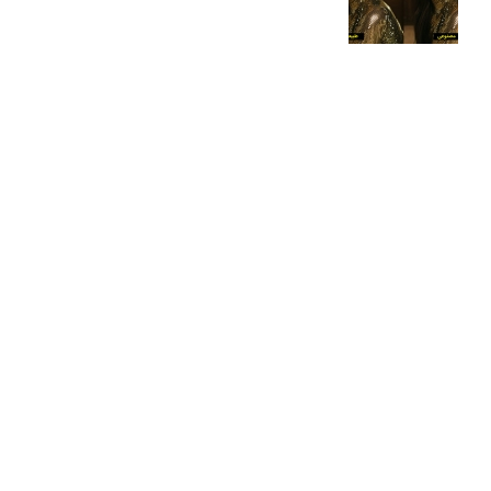
درک نوردهی – همراه با توضیح ISO، دریچه
دیافراگم و سرعت شاتر
مطالب محبوب
درک نوردهی – همراه با توضیح ISO، دریچه دیافراگم و سرعت
شاتر
نقد عکس #۹۹
سوالات عکاسی
تنظیمات فلاش داخلی دوربین: آشنایی با گزینه های فلاش توکار
دوربین شما