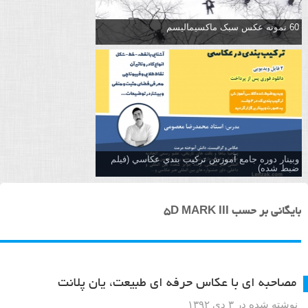
60 نمونه عکس سبک ماکسیمالیسم
وبینار دوره جامع آموزش تركيب بندي عكاسي (فیلم
ضبط شده)
بایگانی بر حسب 5D MARK III
مصاحبه ای با عکاس حرفه ای طبیعت، یان پلانت
نوشته شده در ۳ دی ۱۳۹۲