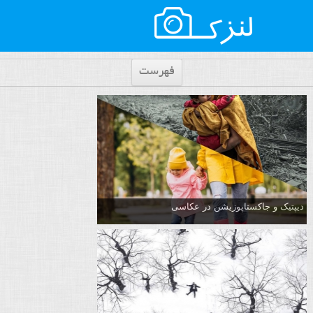
فهرست
دیپتیک و جاکستا‌پوزیشن در عکاسی