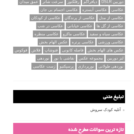
دوربین DSLR
دیافراگم
رفلکتور
سرعت شاتر
عمق میدان
عکاسی
عکاسی آبستره
عکاسی اجسام بی جان
عکاسی از مدل
عکاسی از پرندگان
عکاسی از کودکان
عکاسی از گل ها
عکاسی خیابانی
عکاسی در شب
عکاسی سیاه و سفید
عکاسی ماکرو
عکاسی منظره
عکاسی ورزشی
عکاسی پرتره
عکس الهام بخش
عکس های الهام بخش
فاصله کانونی
فتوشاپ
فلاش
فوکوس
لنز دوربین
مجموعه عکس
نقاشی با نور
نوردهی
نوردهی طولانی
نورپردازی
پرسپکتیو
ژست عکاسی
تبلیغ متنی
آتلیه کودک سروش
تازه ترین سوالات مطرح شده