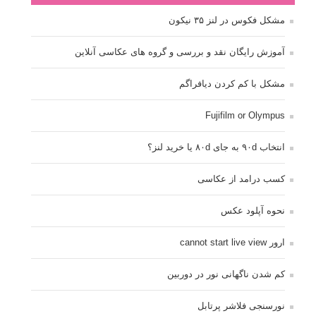
مشکل فکوس در لنز ۳۵ نیکون
آموزش رایگان نقد و بررسی و گروه های عکاسی آنلاین
مشکل با کم کردن دیافراگم
Fujifilm or Olympus
انتخاب ۹۰d به جای ۸۰d یا خرید لنز؟
کسب درامد از عکاسی
نحوه آپلود عکس
ارور cannot start live view
کم شدن ناگهانی نور در دوربین
نورسنجی فلاشر پرتابل