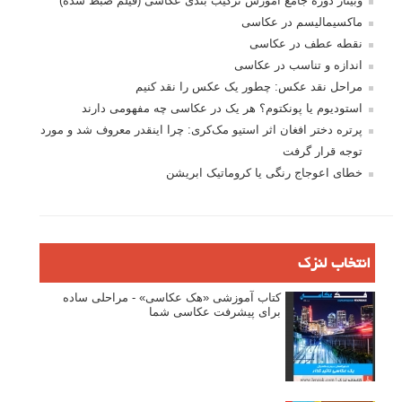
وبینار دوره جامع آموزش ترکیب بندی عکاسی (فیلم ضبط شده)
ماکسیمالیسم در عکاسی
نقطه عطف در عکاسی
اندازه و تناسب در عکاسی
مراحل نقد عکس: چطور یک عکس را نقد کنیم
استودیوم یا پونکتوم؟ هر یک در عکاسی چه مفهومی دارند
پرتره دختر افغان اثر استیو مک‌کری: چرا اینقدر معروف شد و مورد
توجه قرار گرفت
خطای اعوجاج رنگی یا کروماتیک ابریشن
انتخاب لنزک
کتاب آموزشی «هک عکاسی» - مراحلی ساده
برای پیشرفت عکاسی شما