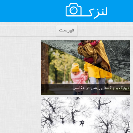
فهرست
دیپتیک و جاکستا‌پوزیشن در عکاسی