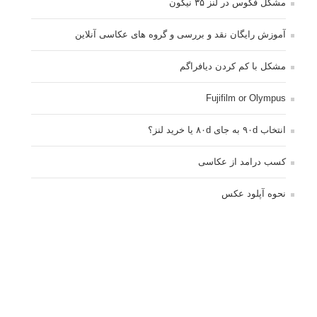
مشکل فکوس در لنز ۳۵ نیکون
آموزش رایگان نقد و بررسی و گروه های عکاسی آنلاین
مشکل با کم کردن دیافراگم
Fujifilm or Olympus
انتخاب ۹۰d به جای ۸۰d یا خرید لنز؟
کسب درامد از عکاسی
نحوه آپلود عکس
ارور cannot start live view
کم شدن ناگهانی نور در دوربین
نورسنجی فلاشر پرتابل