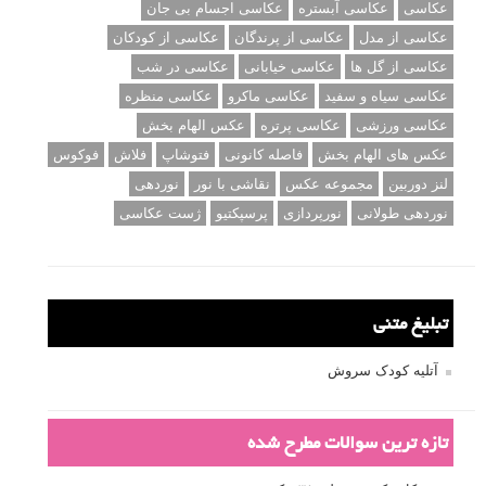
عکاسی
عکاسی آبستره
عکاسی اجسام بی جان
عکاسی از مدل
عکاسی از پرندگان
عکاسی از کودکان
عکاسی از گل ها
عکاسی خیابانی
عکاسی در شب
عکاسی سیاه و سفید
عکاسی ماکرو
عکاسی منظره
عکاسی ورزشی
عکاسی پرتره
عکس الهام بخش
عکس های الهام بخش
فاصله کانونی
فتوشاپ
فلاش
فوکوس
لنز دوربین
مجموعه عکس
نقاشی با نور
نوردهی
نوردهی طولانی
نورپردازی
پرسپکتیو
ژست عکاسی
تبلیغ متنی
آتلیه کودک سروش
تازه ترین سوالات مطرح شده