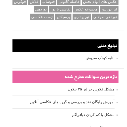
عکس های الهام بخش
فاصله کانونی
فتوشاپ
فلاش
فوکوس
لنز دوربین
مجموعه عکس
نقاشی با نور
نوردهی
نوردهی طولانی
نورپردازی
پرسپکتیو
ژست عکاسی
تبلیغ متنی
آتلیه کودک سروش
تازه ترین سوالات مطرح شده
مشکل فکوس در لنز ۳۵ نیکون
آموزش رایگان نقد و بررسی و گروه های عکاسی آنلاین
مشکل با کم کردن دیافراگم