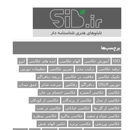
برچسب‌ها
ISO
آموزش عکاسی
الهام عکاسی
ایده های عکاسی
ایزو
ترفند عکاسی
ترکیب بندی
تمرین عکاسی
تنظیمات دوربین
تکنیک عکاسی
خلاقیت در عکاسی
دریچه دیافراگم
دوربین DSLR
دیافراگم
رفلکتور
سرعت شاتر
عمق میدان
عکاسی
عکاسی آبستره
عکاسی اجسام بی جان
عکاسی از مدل
عکاسی از پرندگان
عکاسی از کودکان
عکاسی از گل ها
عکاسی خیابانی
عکاسی در شب
عکاسی سیاه و سفید
عکاسی ماکرو
عکاسی منظره
عکاسی ورزشی
عکاسی پرتره
عکس الهام بخش