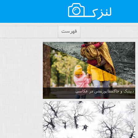
فهرست
دیپتیک و جاکستا‌پوزیشن در عکاسی