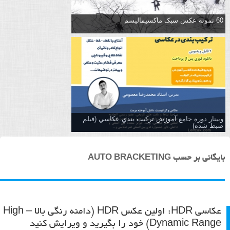
60 نمونه عکس سبک ماکسیمالیسم
وبینار دوره جامع آموزش تركيب بندي عكاسي (فیلم
ضبط شده)
بایگانی بر حسب AUTO BRACKETING
عکاسی HDR: اولین عکس HDR (دامنه رنگی بالا – High
Dynamic Range) خود را بگیرید و ویرایش کنید