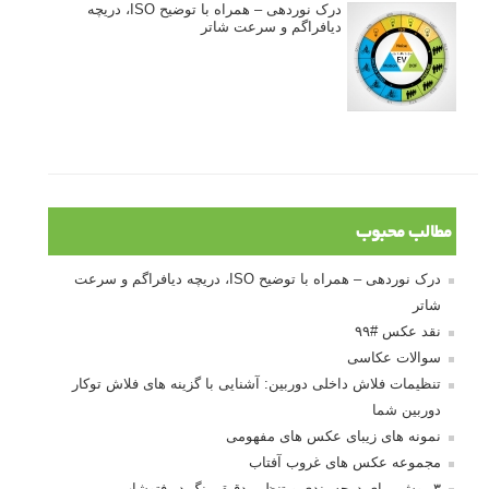
درک نوردهی – همراه با توضیح ISO، دریچه
دیافراگم و سرعت شاتر
مطالب محبوب
درک نوردهی – همراه با توضیح ISO، دریچه دیافراگم و سرعت
شاتر
نقد عکس #۹۹
سوالات عکاسی
تنظیمات فلاش داخلی دوربین: آشنایی با گزینه های فلاش توکار
دوربین شما
نمونه های زیبای عکس های مفهومی
مجموعه عکس های غروب آفتاب
۳ روش برای درجه بندی و تنظیم دقیق رنگ در فتوشاپ