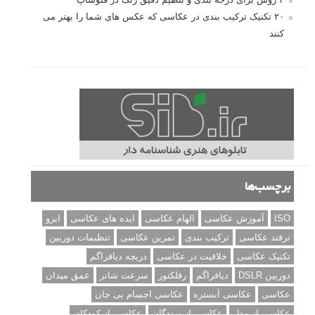
۲۰ تکنیک ترکیب بندی در عکاسی که عکس های شما را بهتر می
کنند
برچسب‌ها
ISO
آموزش عکاسی
الهام عکاسی
ایده های عکاسی
ایزو
ترفند عکاسی
ترکیب بندی
تمرین عکاسی
تنظیمات دوربین
تکنیک عکاسی
خلاقیت در عکاسی
دریچه دیافراگم
دوربین DSLR
دیافراگم
رفلکتور
سرعت شاتر
عمق میدان
عکاسی
عکاسی آبستره
عکاسی اجسام بی جان
عکاسی از مدل
عکاسی از پرندگان
عکاسی از کودکان