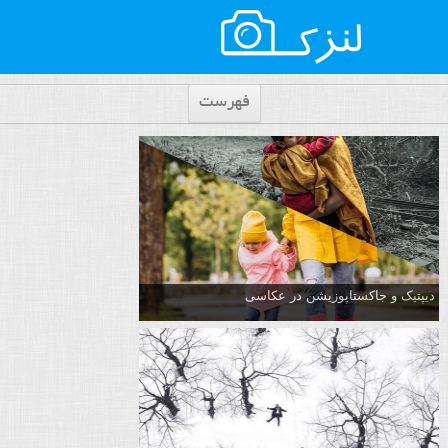
فهرست
دیپتیک و جاکستا‌پوزیشن در عکاسی