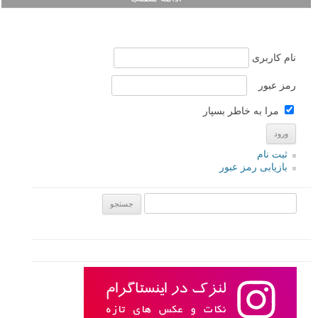
نام کاربری
رمز عبور
مرا به خاطر بسپار
ثبت نام
بازیابی رمز عبور
جستجو یرای: