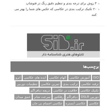
۳ روش برای درجه بندی و تنظیم دقیق رنگ در فتوشاپ
۲۰ تکنیک ترکیب بندی در عکاسی که عکس های شما را بهتر می
کنند
برچسب‌ها
ISO
آموزش عکاسی
الهام عکاسی
ایده های عکاسی
ایزو
ترفند عکاسی
ترکیب بندی
تمرین عکاسی
تنظیمات دوربین
تکنیک عکاسی
خلاقیت در عکاسی
دریچه دیافراگم
دوربین DSLR
دیافراگم
رفلکتور
سرعت شاتر
عمق میدان
عکاسی
عکاسی آبستره
عکاسی اجسام بی جان