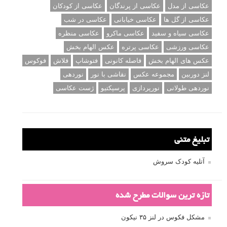
عکاسی از مدل
عکاسی از پرندگان
عکاسی از کودکان
عکاسی از گل ها
عکاسی خیابانی
عکاسی در شب
عکاسی سیاه و سفید
عکاسی ماکرو
عکاسی منظره
عکاسی ورزشی
عکاسی پرتره
عکس الهام بخش
عکس های الهام بخش
فاصله کانونی
فتوشاپ
فلاش
فوکوس
لنز دوربین
مجموعه عکس
نقاشی با نور
نوردهی
نوردهی طولانی
نورپردازی
پرسپکتیو
ژست عکاسی
تبلیغ متنی
آتلیه کودک سروش
تازه ترین سوالات مطرح شده
مشکل فکوس در لنز ۳۵ نیکون