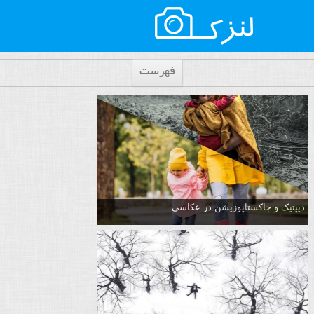
فهرست
دیپتیک و جاکستا‌پوزیشن در عکاسی