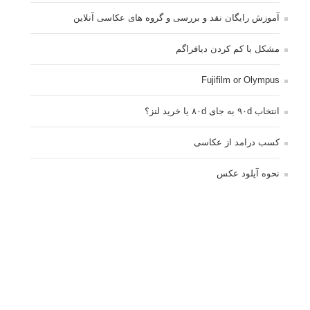
آموزش رایگان نقد و بررسی و گروه های عکاسی آنلاین
مشکل با کم کردن دیافراگم
Fujifilm or Olympus
انتخاب ۹۰d به جای ۸۰d یا خرید لنز؟
کسب درامد از عکاسی
نحوه آپلود عکس
ارور cannot start live view
کم شدن ناگهانی نور در دوربین
نورسنجی فلاشر پرتابل