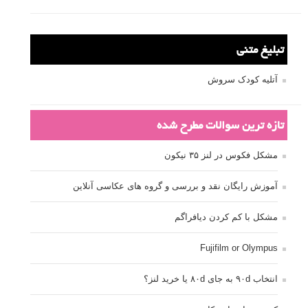
ترفند عکاسی
ترکیب بندی
تمرین عکاسی
تنظیمات دوربین
تکنیک عکاسی
خلاقیت در عکاسی
دریچه دیافراگم
دوربین DSLR
دیافراگم
رفلکتور
سرعت شاتر
عمق میدان
عکاسی
عکاسی آبستره
عکاسی اجسام بی جان
عکاسی از مدل
عکاسی از پرندگان
عکاسی از کودکان
عکاسی از گل ها
عکاسی خیابانی
عکاسی در شب
عکاسی سیاه و سفید
عکاسی ماکرو
عکاسی منظره
عکاسی ورزشی
عکاسی پرتره
عکس الهام بخش
عکس های الهام بخش
فاصله کانونی
فتوشاپ
فلاش
فوکوس
لنز دوربین
مجموعه عکس
نقاشی با نور
نوردهی
نوردهی طولانی
نورپردازی
پرسپکتیو
ژست عکاسی
تبلیغ متنی
آتلیه کودک سروش