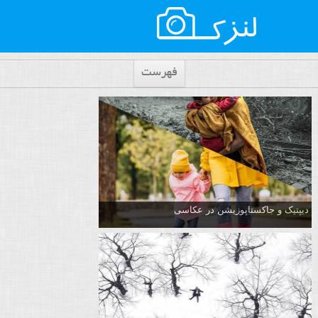
فهرست
دیپتیک و جاکستا‌پوزیشن در عکاسی