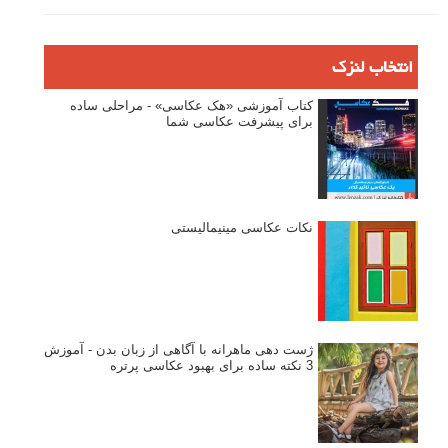
دیپتیک و جاکستا‌پوزیشن در عکاسی
۶۰ نمونه عکس سبک ماکسیمالیسم
وبینار دوره جامع آموزش ترکیب بندی عکاسی (فیلم ضبط شده)
ماکسیمالیسم در عکاسی
نقطه عطف در عکاسی
اندازه و تناسب در عکاسی
مراحل نقد عکس: چطور یک عکس را نقد کنیم
استودیوم یا پونکتوم؟ هر یک در عکاسی چه مفهومی دارند
پرتره دختر افغان اثر استیو مک‌کری: چرا اینقدر معروف شد و مورد
توجه قرار گرفت
خطای اعوجاج رنگی یا کروماتیک ابریشن
انتخاب لنزک
کتاب آموزشی «هک عکاسی» - مراحلی ساده
برای پیشرفت عکاسی شما