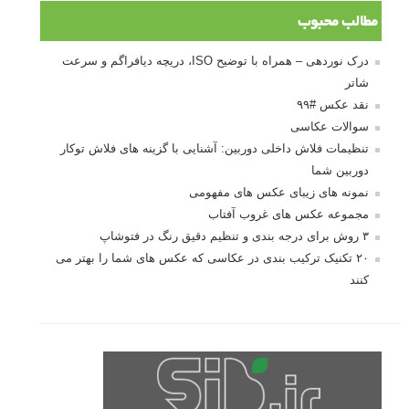
10 باید و نباید در روتوش عکس ها
درک نوردهی – همراه با توضیح ISO، دریچه
دیافراگم و سرعت شاتر
مطالب محبوب
درک نوردهی – همراه با توضیح ISO، دریچه دیافراگم و سرعت
شاتر
نقد عکس #۹۹