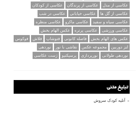
عکاسی از مدل
عکاسی از پرندگان
عکاسی از کودکان
عکاسی از گل ها
عکاسی خیابانی
عکاسی در شب
عکاسی سیاه و سفید
عکاسی ماکرو
عکاسی منظره
عکاسی ورزشی
عکاسی پرتره
عکس الهام بخش
عکس های الهام بخش
فاصله کانونی
فتوشاپ
فلاش
فوکوس
لنز دوربین
مجموعه عکس
نقاشی با نور
نوردهی
نوردهی طولانی
نورپردازی
پرسپکتیو
ژست عکاسی
تبلیغ متنی
آتلیه کودک سروش
تازه ترین سوالات مطرح شده
مشکل فکوس در لنز ۳۵ نیکون