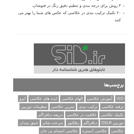
۳ روش برای درجه بندی و تنظیم دقیق رنگ در فتوشاپ
۲۰ تکنیک ترکیب بندی در عکاسی که عکس های شما را بهتر می
کنند
برچسب‌ها
ISO
آموزش عکاسی
الهام عکاسی
ایده های عکاسی
ایزو
ترفند عکاسی
ترکیب بندی
تمرین عکاسی
تنظیمات دوربین
تکنیک عکاسی
خلاقیت در عکاسی
دریچه دیافراگم
دوربین DSLR
دیافراگم
رفلکتور
سرعت شاتر
عمق میدان
عکاسی
عکاسی آبستره
عکاسی اجسام بی جان