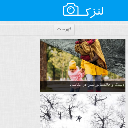
فهرست
دیپتیک و جاکستا‌پوزیشن در عکاسی