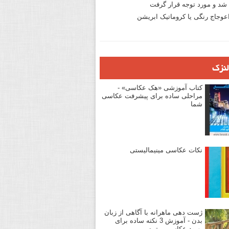
د و مورد توجه قرار گرفت
وجاج رنگی یا کروماتیک ابریشن
لنزک
کتاب آموزشی «هک عکاسی» -
مراحلی ساده برای پیشرفت عکاسی
شما
نکات عکاسی مینیمالیستی
ژست دهی ماهرانه با آگاهی از زبان
بدن - آموزش 3 نکته ساده برای
بهبود عکاسی پرتره