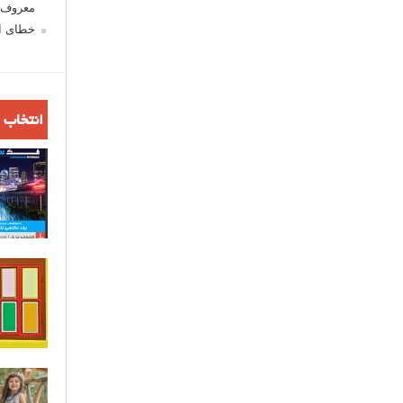
معروف ش
خطای اع
انتخاب 