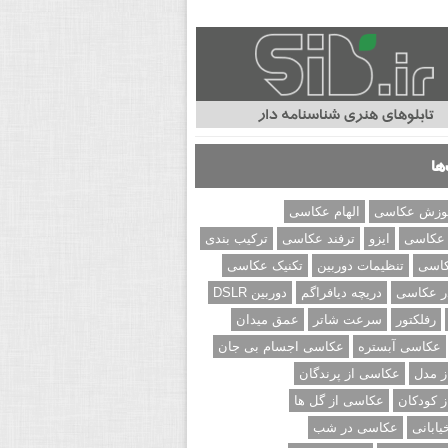
ها
وزش عکاسی
الهام عکاسی
 عکاسی
ایزو
ترفند عکاسی
ترکیب بندی
کاسی
تنظیمات دوربین
تکنیک عکاسی
ر عکاسی
دریچه دیافراگم
دوربین DSLR
رفلکتور
سرعت شاتر
عمق میدان
عکاسی آبستره
عکاسی اجسام بی جان
 مدل
عکاسی از پرندگان
 کودکان
عکاسی از گل ها
ابانی
عکاسی در شب