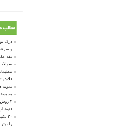
مطالب م
و سرعت
نقد عکس
سوالات
تنظیمات
فلاش تو
نمونه 
مجموعه
۳ روش 
فتوشاپ
۲۰ تک
را بهتر 