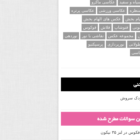
اه و سفید
عکاسی ماکرو
نظره
عکاسی ورزشی
عکاسی پرتره
ام بخش
عکس های الهام بخش
ونی
فتوشاپ
فلاش
فوکوس
ن
مجموعه عکس
نقاشی با نور
نوردهی
ولانی
نورپردازی
پرسپکتیو
اسی
تنی
کودک سروش
ین سوالات مطرح شده
 در لنز ۳۵ نیکون