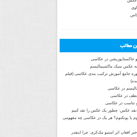
عکس
وی
کاس
ین مطالب
و جاکستا‌پوزیشن در عکاسی
دوره جامع آموزش ترکیب بندی عکاسی (فیلم
ه)
الیسم در عکاسی
طف در عکاسی
و تناسب در عکاسی
نقد عکس: چطور یک عکس را نقد کنیم
م یا پونکتوم؟ هر یک در عکاسی چه مفهومی
ختر افغان اثر استیو مک‌کری: چرا اینقدر