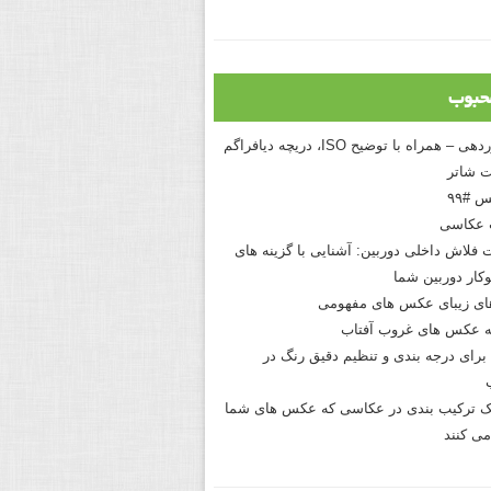
حبوب
درک نوردهی – همراه با توضیح ISO، دریچه دیافراگم
 شاتر
 #۹۹
 عکاسی
 فلاش داخلی دوربین: آشنایی با گزینه های
کار دوربین شما
های زیبای عکس های مفهومی
 عکس های غروب آفتاب
برای درجه بندی و تنظیم دقیق رنگ در
نیک ترکیب بندی در عکاسی که عکس های شما
می کنند