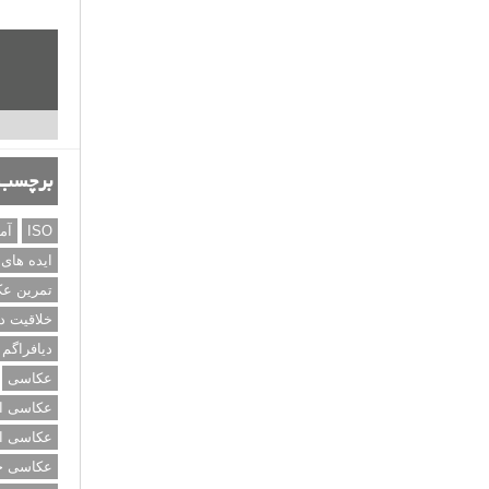
برچسب‌
ISO
آم
ایده های
تمرین ع
خلاقیت د
دیافراگم
عکاسی
عکاسی از
عکاسی از
عکاسی خی