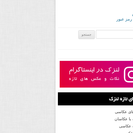
 رمز عبور
ی:
 تازه لنزک
های عکاسی
با عکاسان
 عکاسی