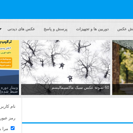
یش عکس
دوربین ها و تجهیزات
پرسش و پاسخ
عکس های دیدنی
60 نمونه عکس سبک ماکسیمالیسم
وبینار دور
ضبط شده)
نام کاربر
رمز عبور
مرا ب