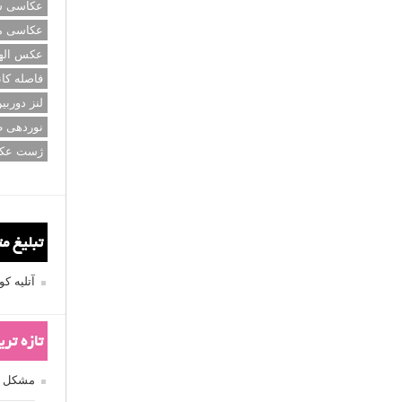
عکاسی سی
عکاسی م
عکس اله
فاصله کان
لنز دوربی
نوردهی ط
ژست عک
تبلیغ م
آتلیه 
تازه تر
مشکل فکوس