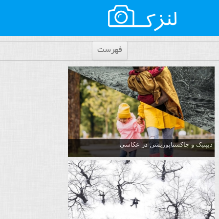
فهرست
دیپتیک و جاکستا‌پوزیشن در عکاسی