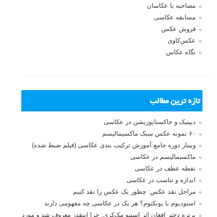
مصاحبه با عکاسان
مسابقه عکاسی
فروش عکس
عکس‌کاوی
نگاه عکاس
تازه ترین مطالب
دیپتیک و جاکستا‌پوزیشن در عکاسی
۶۰ نمونه عکس سبک ماکسیمالیسم
وبینار دوره جامع آموزش ترکیب بندی عکاسی (فیلم ضبط شده)
ماکسیمالیسم در عکاسی
نقطه عطف در عکاسی
اندازه و تناسب در عکاسی
مراحل نقد عکس: چطور یک عکس را نقد کنیم
استودیوم یا پونکتوم؟ هر یک در عکاسی چه مفهومی دارند
پرتره دختر افغان اثر استیو مک‌کری: چرا اینقدر معروف شد و مورد