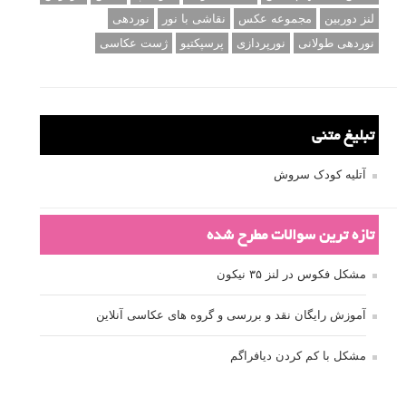
لنز دوربین
مجموعه عکس
نقاشی با نور
نوردهی
نوردهی طولانی
نورپردازی
پرسپکتیو
ژست عکاسی
تبلیغ متنی
آتلیه کودک سروش
تازه ترین سوالات مطرح شده
مشکل فکوس در لنز ۳۵ نیکون
آموزش رایگان نقد و بررسی و گروه های عکاسی آنلاین
مشکل با کم کردن دیافراگم
Fujifilm or Olympus