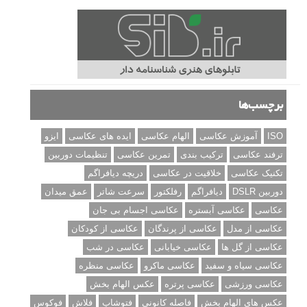
برچسب‌ها
ISO
آموزش عکاسی
الهام عکاسی
ایده های عکاسی
ایزو
ترفند عکاسی
ترکیب بندی
تمرین عکاسی
تنظیمات دوربین
تکنیک عکاسی
خلاقیت در عکاسی
دریچه دیافراگم
دوربین DSLR
دیافراگم
رفلکتور
سرعت شاتر
عمق میدان
عکاسی
عکاسی آبستره
عکاسی اجسام بی جان
عکاسی از مدل
عکاسی از پرندگان
عکاسی از کودکان
عکاسی از گل ها
عکاسی خیابانی
عکاسی در شب
عکاسی سیاه و سفید
عکاسی ماکرو
عکاسی منظره
عکاسی ورزشی
عکاسی پرتره
عکس الهام بخش
عکس های الهام بخش
فاصله کانونی
فتوشاپ
فلاش
فوکوس