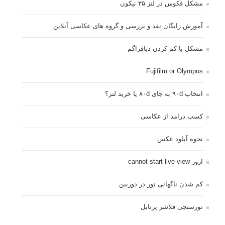
مشکل فکوس در لنز ۳۵ نیکون
آموزش رایگان نقد و بررسی و گروه های عکاسی آنلاین
مشکل با کم کردن دیافراگم
Fujifilm or Olympus
انتخاب ۹۰d به جای ۸۰d یا خرید لنز؟
کسب درامد از عکاسی
نحوه آپلود عکس
ارور cannot start live view
کم شدن ناگهانی نور در دوربین
نورسنجی فلاشر پرتابل