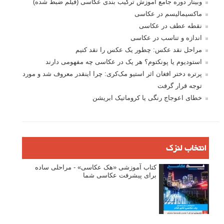
وبینار دوره جامع آموزش ترکیب بندی عکاسی (فیلم ضبط شده)
ماکسیمالیسم در عکاسی
نقطه عطف در عکاسی
اندازه و تناسب در عکاسی
مراحل نقد عکس: چطور یک عکس را نقد کنیم
استودیوم یا پونکتوم؟ هر یک در عکاسی چه مفهومی دارند
پرتره دختر افغان اثر استیو مک‌کری: چرا اینقدر معروف شد و مورد
توجه قرار گرفت
خطای اعوجاج رنگی یا کروماتیک ابریشن
انتخاب لنزک
کتاب آموزشی «هک عکاسی» - مراحلی ساده
برای پیشرفت عکاسی شما