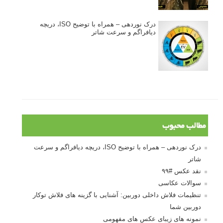
درک نوردهی – همراه با توضیح ISO، دریچه
دیافراگم و سرعت شاتر
مطالب محبوب
درک نوردهی – همراه با توضیح ISO، دریچه دیافراگم و سرعت
شاتر
نقد عکس #۹۹
سوالات عکاسی
تنظیمات فلاش داخلی دوربین: آشنایی با گزینه های فلاش توکار
دوربین شما
نمونه های زیبای عکس های مفهومی