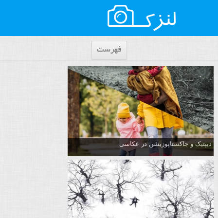
فهرست
دیپتیک و جاکستا‌پوزیشن در عکاسی