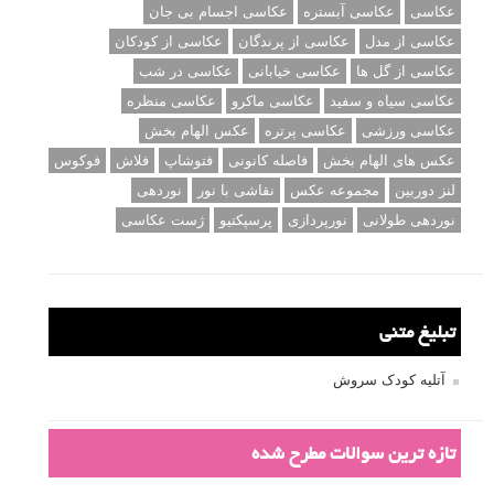
عکاسی
عکاسی آبستره
عکاسی اجسام بی جان
عکاسی از مدل
عکاسی از پرندگان
عکاسی از کودکان
عکاسی از گل ها
عکاسی خیابانی
عکاسی در شب
عکاسی سیاه و سفید
عکاسی ماکرو
عکاسی منظره
عکاسی ورزشی
عکاسی پرتره
عکس الهام بخش
عکس های الهام بخش
فاصله کانونی
فتوشاپ
فلاش
فوکوس
لنز دوربین
مجموعه عکس
نقاشی با نور
نوردهی
نوردهی طولانی
نورپردازی
پرسپکتیو
ژست عکاسی
تبلیغ متنی
آتلیه کودک سروش
تازه ترین سوالات مطرح شده