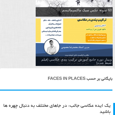
60 نمونه عکس سبک ماکسیمالیسم
وبینار دوره جامع آموزش تركيب بندي عكاسي (فیلم
ضبط شده)
بایگانی بر حسب FACES IN PLACES
یک ایده عکاسی جالب: در جاهای مختلف به دنبال چهره ها
باشید