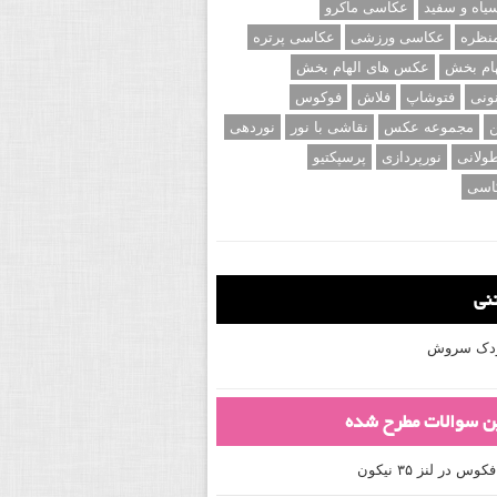
اه و سفید
عکاسی ماکرو
نظره
عکاسی ورزشی
عکاسی پرتره
ام بخش
عکس های الهام بخش
ونی
فتوشاپ
فلاش
فوکوس
ن
مجموعه عکس
نقاشی با نور
نوردهی
ولانی
نورپردازی
پرسپکتیو
اسی
تنی
کودک سروش
ین سوالات مطرح شده
 در لنز ۳۵ نیکون