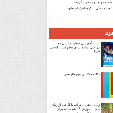
د و مورد توجه قرار گرفت
وجاج رنگی یا کروماتیک ابریشن
لنزک
کتاب آموزشی «هک عکاسی» -
مراحلی ساده برای پیشرفت عکاسی
شما
نکات عکاسی مینیمالیستی
ژست دهی ماهرانه با آگاهی از زبان
بدن - آموزش 3 نکته ساده برای
بهبود عکاسی پرتره