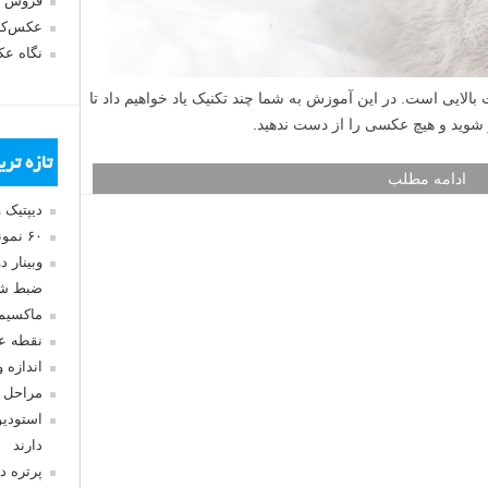
فروش 
عکس‌کا
نگاه ع
لایی است. در این آموزش به شما چند تکنیک یاد خواهیم داد تا
 تر شوید و هیچ عکسی را از دست ندهید.
تازه تر
ادامه مطلب
دیپتیک 
۶۰ نمونه عکس سبک ماکسیمالیسم
وبینار 
ضبط شد
ماکسیم
نقطه ع
اندازه 
مراحل 
استودیو
دارند
پرتره د