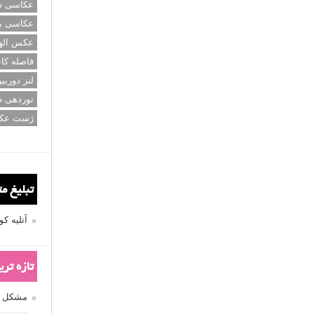
عکاسی سی
عکاسی م
عکس اله
فاصله کان
لنز دوربی
نوردهی ط
ژست عک
تبلیغ م
آتلیه 
تازه تر
مشکل فکوس