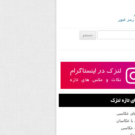
 رمز عبور
ی:
 تازه لنزک
های عکاسی
با عکاسان
 عکاسی