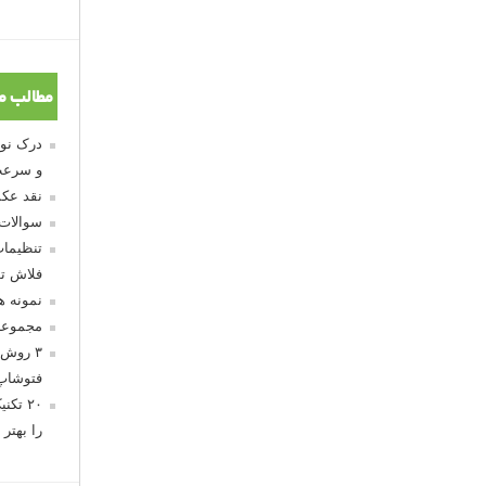
مطالب م
و سرعت
نقد عکس
سوالات
تنظیمات
فلاش تو
نمونه 
مجموعه
۳ روش 
فتوشاپ
۲۰ تک
را بهتر 