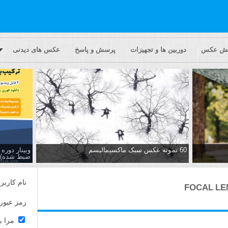
یش عکس
دوربین ها و تجهیزات
پرسش و پاسخ
عکس های دیدنی
60 نمونه عکس سبک ماکسیمالیسم
وبینار دور
ضبط شده)
نام کاربر
رمز عبور
مرا ب