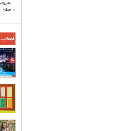
معروف ش
خطای اع
انتخاب 