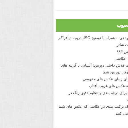
حبوب
درک نوردهی – همراه با توضیح ISO، دریچه دیافراگم
 شاتر
 #۹۹
 عکاسی
 فلاش داخلی دوربین: آشنایی با گزینه های
کار دوربین شما
های زیبای عکس های مفهومی
 عکس های غروب آفتاب
برای درجه بندی و تنظیم دقیق رنگ در
نیک ترکیب بندی در عکاسی که عکس های شما
می کنند