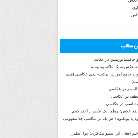
عکس
وی
کاس
ین مطالب
و جاکستا‌پوزیشن در عکاسی
دوره جامع آموزش ترکیب بندی عکاسی (فیلم
ه)
الیسم در عکاسی
طف در عکاسی
و تناسب در عکاسی
نقد عکس: چطور یک عکس را نقد کنیم
م یا پونکتوم؟ هر یک در عکاسی چه مفهومی
ختر افغان اثر استیو مک‌کری: چرا اینقدر