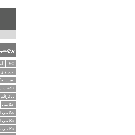
برچسب‌
ISO
آم
ایده های
تمرین ع
خلاقیت د
دیافراگم
عکاسی
عکاسی از
عکاسی از
عکاسی خی