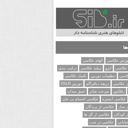
ها
وزش عکاسی
الهام عکاسی
 عکاسی
ایزو
ترفند عکاسی
ترکیب بندی
کاسی
تنظیمات دوربین
تکنیک عکاسی
ر عکاسی
دریچه دیافراگم
دوربین DSLR
رفلکتور
سرعت شاتر
عمق میدان
عکاسی آبستره
عکاسی اجسام بی جان
 مدل
عکاسی از پرندگان
 کودکان
عکاسی از گل ها
ابانی
عکاسی در شب