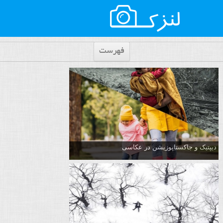
فهرست
دیپتیک و جاکستا‌پوزیشن در عکاسی