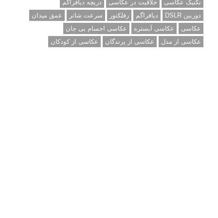
تکنیک عکاسی
خلاقیت در عکاسی
دریچه دیافراگم
دوربین DSLR
دیافراگم
رفلکتور
سرعت شاتر
عمق میدان
عکاسی
عکاسی آبستره
عکاسی اجسام بی جان
عکاسی از مدل
عکاسی از پرندگان
عکاسی از کودکان
عکاسی از گل ها
عکاسی خیابانی
عکاسی در شب
عکاسی سیاه و سفید
عکاسی ماکرو
عکاسی منظره
عکاسی ورزشی
عکاسی پرتره
عکس الهام بخش
عکس های الهام بخش
فاصله کانونی
فتوشاپ
فلاش
فوکوس
لنز دوربین
مجموعه عکس
نقاشی با نور
نوردهی
نوردهی طولانی
نورپردازی
پرسپکتیو
ژست عکاسی
تبلیغ متنی
آتلیه کودک سروش