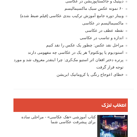
دیپتیک و جاکستا‌پوزیشن در عکاسی
۶۰ نمونه عکس سبک ماکسیمالیسم
وبینار دوره جامع آموزش ترکیب بندی عکاسی (فیلم ضبط شده)
ماکسیمالیسم در عکاسی
نقطه عطف در عکاسی
اندازه و تناسب در عکاسی
مراحل نقد عکس: چطور یک عکس را نقد کنیم
استودیوم یا پونکتوم؟ هر یک در عکاسی چه مفهومی دارند
پرتره دختر افغان اثر استیو مک‌کری: چرا اینقدر معروف شد و مورد
توجه قرار گرفت
خطای اعوجاج رنگی یا کروماتیک ابریشن
انتخاب لنزک
کتاب آموزشی «هک عکاسی» - مراحلی ساده
برای پیشرفت عکاسی شما