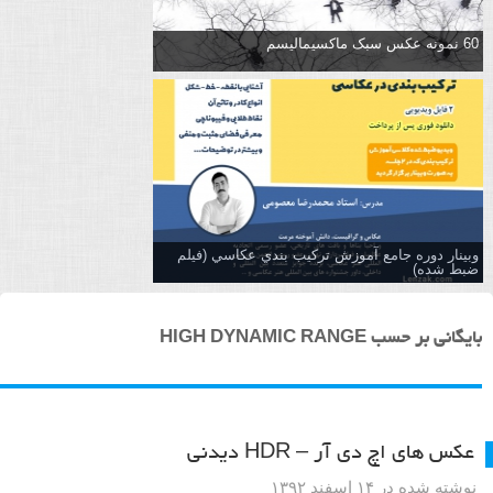
60 نمونه عکس سبک ماکسیمالیسم
وبینار دوره جامع آموزش تركيب بندي عكاسي (فیلم
ضبط شده)
بایگانی بر حسب HIGH DYNAMIC RANGE
عکس های اچ دی آر – HDR دیدنی
نوشته شده در ۱۴ اسفند ۱۳۹۲