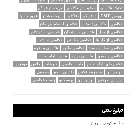
تکنیک عکاسی
خلاقیت در عکاسی
دریچه دیافراگم
دوربین DSLR
دیافراگم
رفلکتور
سرعت شاتر
عمق میدان
عکاسی
عکاسی آبستره
عکاسی اجسام بی جان
عکاسی از مدل
عکاسی از پرندگان
عکاسی از کودکان
عکاسی از گل ها
عکاسی خیابانی
عکاسی در شب
عکاسی سیاه و سفید
عکاسی ماکرو
عکاسی منظره
عکاسی ورزشی
عکاسی پرتره
عکس الهام بخش
عکس های الهام بخش
فاصله کانونی
فتوشاپ
فلاش
فوکوس
لنز دوربین
مجموعه عکس
نقاشی با نور
نوردهی
نوردهی طولانی
نورپردازی
پرسپکتیو
ژست عکاسی
تبلیغ متنی
آتلیه کودک سروش