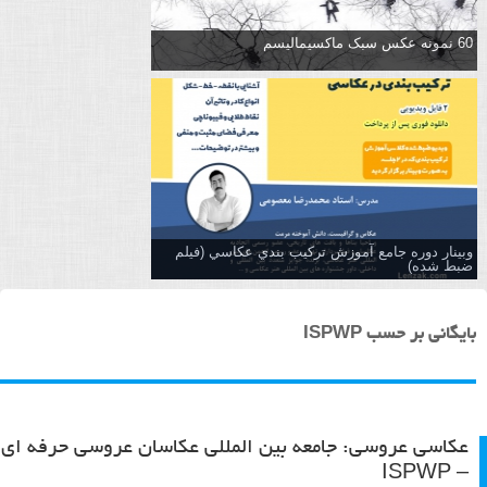
60 نمونه عکس سبک ماکسیمالیسم
وبینار دوره جامع آموزش تركيب بندي عكاسي (فیلم
ضبط شده)
بایگانی بر حسب ISPWP
عکاسی عروسی: جامعه بین المللی عکاسان عروسی حرفه ای
– ISPWP