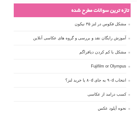
تازه ترین سوالات مطرح شده
مشکل فکوس در لنز ۳۵ نیکون
آموزش رایگان نقد و بررسی و گروه های عکاسی آنلاین
مشکل با کم کردن دیافراگم
Fujifilm or Olympus
انتخاب ۹۰d به جای ۸۰d یا خرید لنز؟
کسب درامد از عکاسی
نحوه آپلود عکس
ارور cannot start live view
کم شدن ناگهانی نور در دوربین