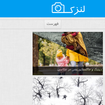
فهرست
دیپتیک و جاکستا‌پوزیشن در عکاسی