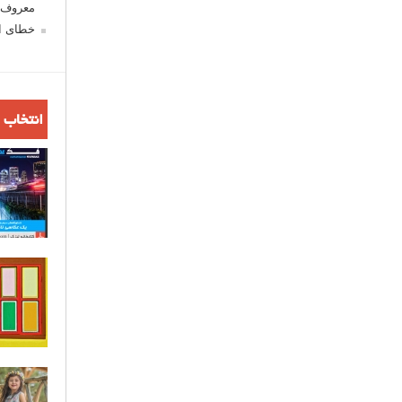
معروف ش
خطای اع
انتخاب 