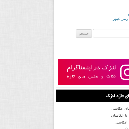
 رمز عبور
ی:
 تازه لنزک
های عکاسی
با عکاسان
 عکاسی