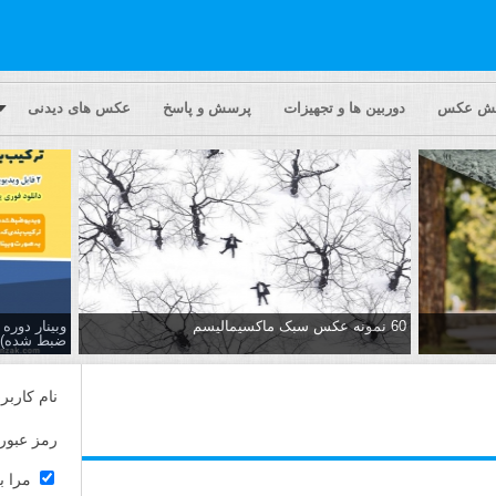
یش عکس
دوربین ها و تجهیزات
پرسش و پاسخ
عکس های دیدنی
60 نمونه عکس سبک ماکسیمالیسم
وبینار دور
ضبط شده)
نام کاربر
رمز عبور
مرا ب