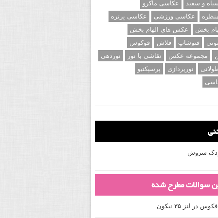
اه و سفید
عکاسی ماکرو
نظره
عکاسی ورزشی
عکاسی پرتره
ام بخش
عکس های الهام بخش
ونی
فتوشاپ
فلاش
فوکوس
ن
مجموعه عکس
نقاشی با نور
نوردهی
ولانی
نورپردازی
پرسپکتیو
اسی
تنی
کودک سروش
ین سوالات مطرح شده
 در لنز ۳۵ نیکون