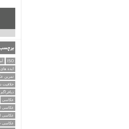
برچسب‌
ISO
آم
ایده های
تمرین ع
خلاقیت د
دیافراگم
عکاسی
عکاسی از
عکاسی از
عکاسی خی