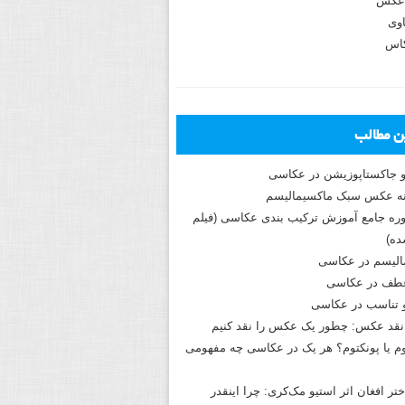
عکس
وی
کاس
ین مطالب
و جاکستا‌پوزیشن در عکاسی
دوره جامع آموزش ترکیب بندی عکاسی (فیلم
ه)
الیسم در عکاسی
طف در عکاسی
و تناسب در عکاسی
نقد عکس: چطور یک عکس را نقد کنیم
م یا پونکتوم؟ هر یک در عکاسی چه مفهومی
ختر افغان اثر استیو مک‌کری: چرا اینقدر