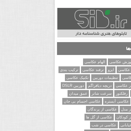
ها
وزش عکاسی
الهام عکاسی
 عکاسی
ایزو
ترفند عکاسی
ترکیب بندی
کاسی
تنظیمات دوربین
تکنیک عکاسی
ر عکاسی
دریچه دیافراگم
دوربین DSLR
رفلکتور
سرعت شاتر
عمق میدان
عکاسی آبستره
عکاسی اجسام بی جان
 مدل
عکاسی از پرندگان
 کودکان
عکاسی از گل ها
ابانی
عکاسی در شب