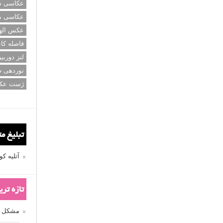
عکاسی سی
عکاسی م
عکس اله
فاصله کان
لنز دوربی
نوردهی ط
ژست عک
تبلیغ م
آتلیه 
تازه تر
مشکل فکوس