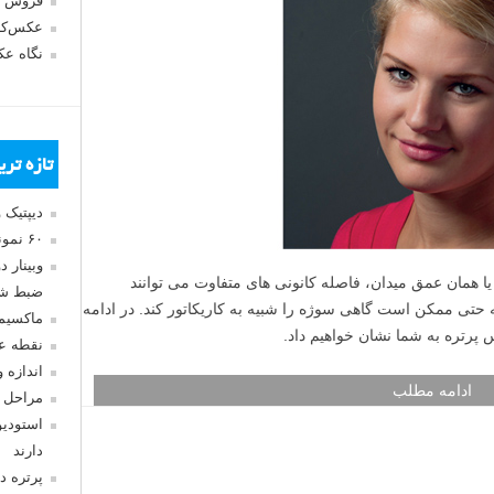
فروش 
عکس‌کا
نگاه ع
تازه تر
دیپتیک 
۶۰ نمونه عکس سبک ماکسیمالیسم
وبینار 
یا همان عمق میدان، فاصله کانونی های متفاوت می توانند
ضبط شد
ه حتی ممکن است گاهی سوژه را شبیه به کاریکاتور کند. در ادامه
ماکسیم
 پرتره به شما نشان خواهیم داد.
نقطه ع
اندازه 
ادامه مطلب
مراحل 
استودیو
دارند
پرتره د