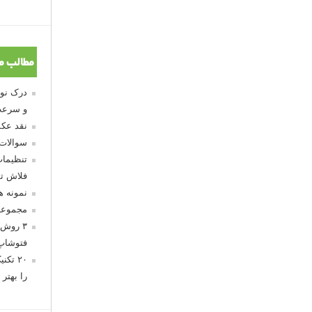
مطالب م
و سرعت
نقد عکس
سوالات
تنظیمات
فلاش تو
نمونه 
مجموعه
۳ روش 
فتوشاپ
۲۰ تک
را بهتر 