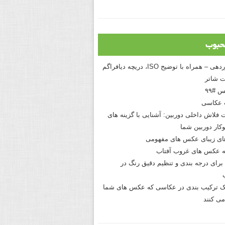
حبوب
درک نوردهی – همراه با توضیح ISO، دریچه دیافراگم
 شاتر
 #۹۹
 عکاسی
 فلاش داخلی دوربین: آشنایی با گزینه های
کار دوربین شما
های زیبای عکس های مفهومی
 عکس های غروب آفتاب
برای درجه بندی و تنظیم دقیق رنگ در
نیک ترکیب بندی در عکاسی که عکس های شما
می کنند