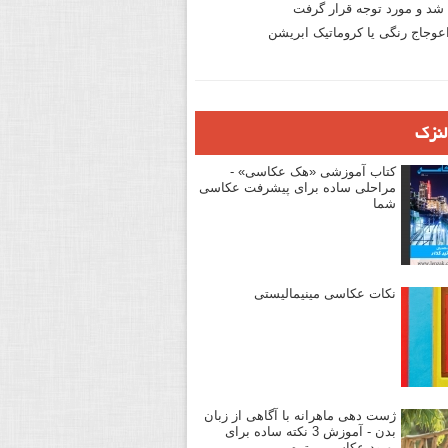
د و مورد توجه قرار گرفت
وجاج رنگی یا کروماتیک ابریشن
لنزک
کتاب آموزشی «هک عکاسی» -
مراحلی ساده برای پیشرفت عکاسی
شما
نکات عکاسی مینیمالیستی
ژست دهی ماهرانه با آگاهی از زبان
بدن - آموزش 3 نکته ساده برای
بهبود عکاسی پرتره