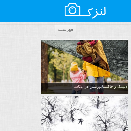
فهرست
دیپتیک و جاکستا‌پوزیشن در عکاسی