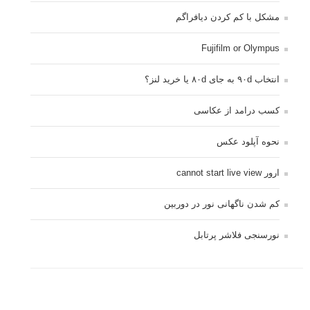
مشکل با کم کردن دیافراگم
Fujifilm or Olympus
انتخاب ۹۰d به جای ۸۰d یا خرید لنز؟
کسب درامد از عکاسی
نحوه آپلود عکس
ارور cannot start live view
کم شدن ناگهانی نور در دوربین
نورسنجی فلاشر پرتابل
کپی رایت © 2014 - 2021 لنزک - ذکر مطالب لنزک در رسانه های چاپی مستلزم کسب