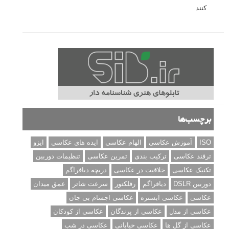
کنند
برچسب‌ها
ISO
آموزش عکاسی
الهام عکاسی
ایده های عکاسی
ایزو
ترفند عکاسی
ترکیب بندی
تمرین عکاسی
تنظیمات دوربین
تکنیک عکاسی
خلاقیت در عکاسی
دریچه دیافراگم
دوربین DSLR
دیافراگم
رفلکتور
سرعت شاتر
عمق میدان
عکاسی
عکاسی آبستره
عکاسی اجسام بی جان
عکاسی از مدل
عکاسی از پرندگان
عکاسی از کودکان
عکاسی از گل ها
عکاسی خیابانی
عکاسی در شب