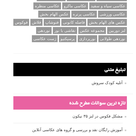
عکاسی سیاه و سفید
عکاسی ماکرو
عکاسی منظره
عکاسی ورزشی
عکاسی پرتره
عکس الهام بخش
عکس های الهام بخش
فاصله کانونی
فتوشاپ
فلاش
فوکوس
لنز دوربین
مجموعه عکس
نقاشی با نور
نوردهی
نوردهی طولانی
نورپردازی
پرسپکتیو
ژست عکاسی
تبلیغ متنی
آتلیه کودک سروش
تازه ترین سوالات مطرح شده
مشکل فکوس در لنز ۳۵ نیکون
آموزش رایگان نقد و بررسی و گروه های عکاسی آنلاین