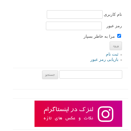
نام کاربری
رمز عبور
مرا به خاطر بسپار
ثبت نام
بازیابی رمز عبور
جستجو یرای: