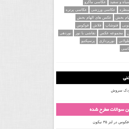
اه و سفید
عکاسی ماکرو
نظره
عکاسی ورزشی
عکاسی پرتره
ام بخش
عکس های الهام بخش
ونی
فتوشاپ
فلاش
فوکوس
ن
مجموعه عکس
نقاشی با نور
نوردهی
ولانی
نورپردازی
پرسپکتیو
اسی
تنی
کودک سروش
ین سوالات مطرح شده
 در لنز ۳۵ نیکون