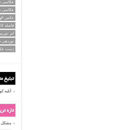
عکاسی سی
عکاسی م
عکس اله
فاصله کان
لنز دوربی
نوردهی ط
ژست عک
تبلیغ م
آتلیه 
تازه تر
مشکل فکوس