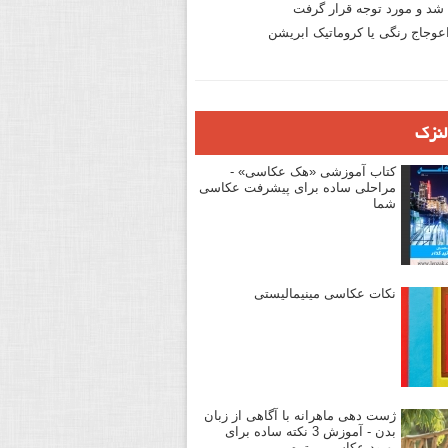
د و مورد توجه قرار گرفت
وجاج رنگی یا کروماتیک ابریشن
لنزک
کتاب آموزشی «هک عکاسی» -
مراحلی ساده برای پیشرفت عکاسی
شما
نکات عکاسی مینیمالیستی
ژست دهی ماهرانه با آگاهی از زبان
بدن - آموزش 3 نکته ساده برای
بهبود عکاسی پرتره