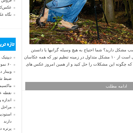
فروش 
عکس‌کا
نگاه ع
تازه تر
 مشکل دارید؟ شما احتیاج به هیچ وسیله گرانبها یا دانستن
ترفندهای نوردهی پیچیده ندارید. این راهنمایی است از ۱۰ مشکل متداول در زمینه تنظیم نور که همه عکاسان
دیپتیک 
اد که چگونه این مشکلات را حل کنید و از همین امروز عکس های
۶۰ نمونه عکس سبک ماکسیمالیسم
وبینار 
ضبط شد
ماکسیم
ادامه مطلب
نقطه ع
اندازه 
مراحل 
استودیو
دارند
پرتره د