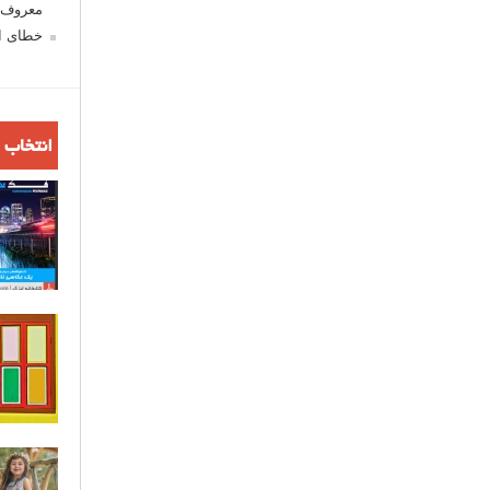
معروف ش
خطای اع
انتخاب 