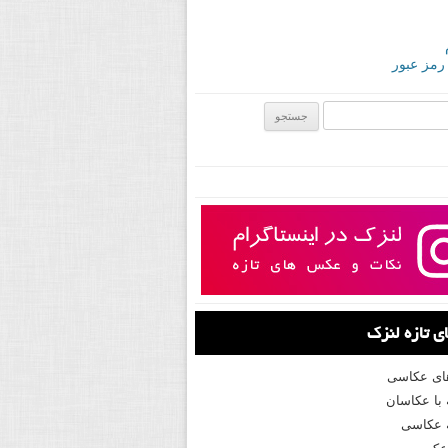
 رمز عبور
ی:
 تازه لنزک
های عکاسی
با عکاسان
 عکاسی