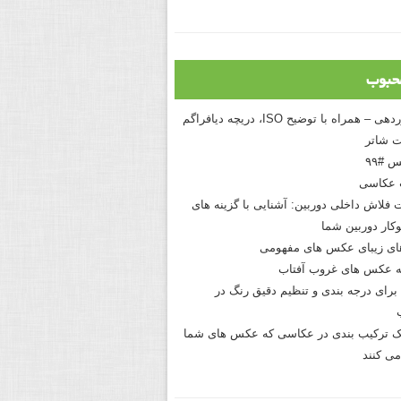
حبوب
درک نوردهی – همراه با توضیح ISO، دریچه دیافراگم
 شاتر
 #۹۹
 عکاسی
 فلاش داخلی دوربین: آشنایی با گزینه های
کار دوربین شما
های زیبای عکس های مفهومی
 عکس های غروب آفتاب
برای درجه بندی و تنظیم دقیق رنگ در
نیک ترکیب بندی در عکاسی که عکس های شما
می کنند