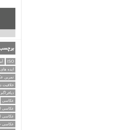
برچسب‌
ISO
آم
ایده های
تمرین ع
خلاقیت د
دیافراگم
عکاسی
عکاسی از
عکاسی از
عکاسی خی