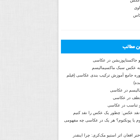
عکس
وی
کاس
ین مطالب
و جاکستا‌پوزیشن در عکاسی
دوره جامع آموزش ترکیب بندی عکاسی (فیلم
ه)
الیسم در عکاسی
طف در عکاسی
و تناسب در عکاسی
نقد عکس: چطور یک عکس را نقد کنیم
م یا پونکتوم؟ هر یک در عکاسی چه مفهومی
ختر افغان اثر استیو مک‌کری: چرا اینقدر