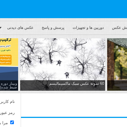
یش عکس
دوربین ها و تجهیزات
پرسش و پاسخ
عکس های دیدنی
60 نمونه عکس سبک ماکسیمالیسم
وبینار دور
ضبط شده)
نام کاربر
رمز عبور
مرا ب