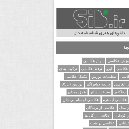
ها
وزش عکاسی
الهام عکاسی
 عکاسی
ایزو
ترفند عکاسی
ترکیب بندی
کاسی
تنظیمات دوربین
تکنیک عکاسی
ر عکاسی
دریچه دیافراگم
دوربین DSLR
رفلکتور
سرعت شاتر
عمق میدان
عکاسی آبستره
عکاسی اجسام بی جان
 مدل
عکاسی از پرندگان
 کودکان
عکاسی از گل ها
ابانی
عکاسی در شب