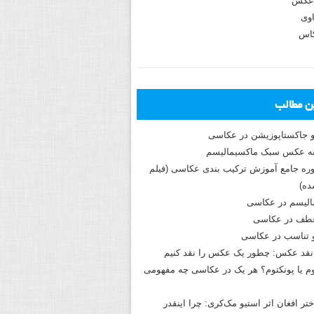
عکس
وی
کاس
ین مطالب
و جاکستا‌پوزیشن در عکاسی
دوره جامع آموزش ترکیب بندی عکاسی (فیلم
ه)
الیسم در عکاسی
طف در عکاسی
و تناسب در عکاسی
نقد عکس: چطور یک عکس را نقد کنیم
م یا پونکتوم؟ هر یک در عکاسی چه مفهومی
ختر افغان اثر استیو مک‌کری: چرا اینقدر