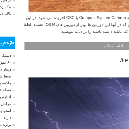
فروش 
عکس‌کا
نگاه ع
روز به روز به محبوبیت دوربین های بدون آینه Compact System Camera یا CSC افزوده می شود. در این
مطلب لنزک می خواهیم مواردی را بیان کنیم که در آنها این دوربین ها بهتر از دوربین های DSLR هستند. لطفا
 مایلید داشته باشید را برای ما بنویسید.
تازه تر
ادامه مطلب
دیپتیک 
برق
۶۰ نمونه عکس سبک ماکسیمالیسم
وبینار 
ضبط شد
ماکسیم
نقطه ع
اندازه 
مراحل 
استودیو
دارند
پرتره د