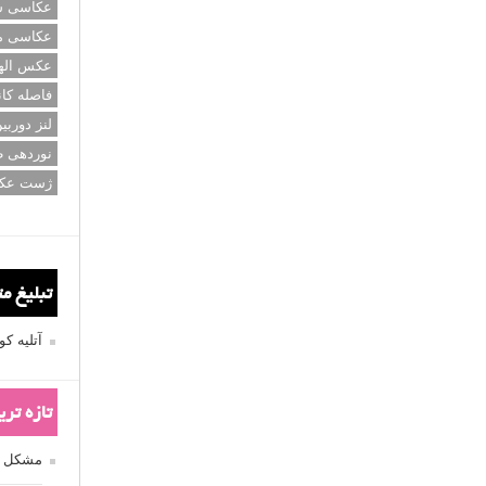
عکاسی سی
عکاسی م
عکس اله
فاصله کان
لنز دوربی
نوردهی ط
ژست عک
تبلیغ م
آتلیه 
تازه تر
مشکل فکوس