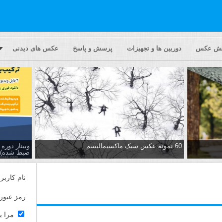
یش عکس
دوربین ها و تجهیزات
پرسش و پاسخ
عکس های دیدنی
60 نمونه عکس سبک ماکسیمالیسم
وبینار دور
ضبط شده)
نام کاربر
رمز عبور
مرا ب