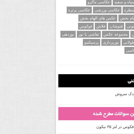
اه و سفید
عکاسی ماکرو
نظره
عکاسی ورزشی
عکاسی پرتره
ام بخش
عکس های الهام بخش
ونی
فتوشاپ
فلاش
فوکوس
ن
مجموعه عکس
نقاشی با نور
نوردهی
ولانی
نورپردازی
پرسپکتیو
اسی
تنی
کودک سروش
ین سوالات مطرح شده
 در لنز ۳۵ نیکون