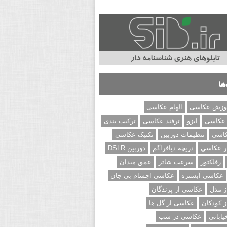
ها
وزش عکاسی
الهام عکاسی
 عکاسی
ایزو
ترفند عکاسی
ترکیب بندی
کاسی
تنظیمات دوربین
تکنیک عکاسی
ر عکاسی
دریچه دیافراگم
دوربین DSLR
رفلکتور
سرعت شاتر
عمق میدان
عکاسی آبستره
عکاسی اجسام بی جان
 مدل
عکاسی از پرندگان
 کودکان
عکاسی از گل ها
ابانی
عکاسی در شب