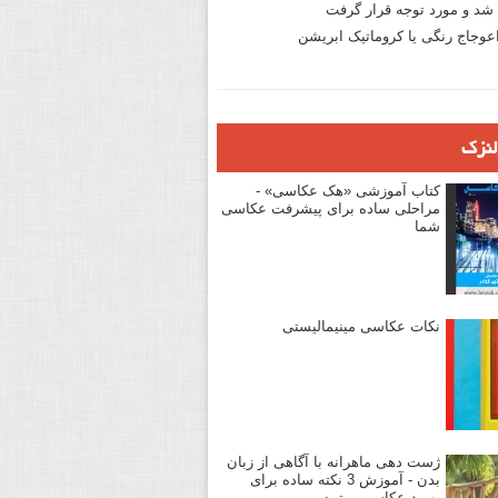
د و مورد توجه قرار گرفت
وجاج رنگی یا کروماتیک ابریشن
لنزک
کتاب آموزشی «هک عکاسی» -
مراحلی ساده برای پیشرفت عکاسی
شما
نکات عکاسی مینیمالیستی
ژست دهی ماهرانه با آگاهی از زبان
بدن - آموزش 3 نکته ساده برای
بهبود عکاسی پرتره