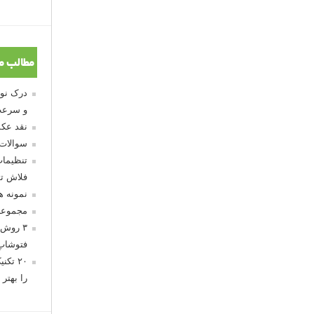
مطالب م
و سرعت
نقد عکس
سوالات
تنظیمات
فلاش تو
نمونه 
مجموعه
۳ روش 
فتوشاپ
۲۰ تک
را بهتر 