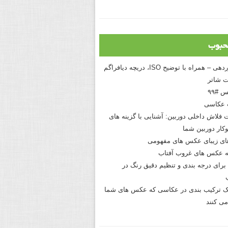
حبوب
درک نوردهی – همراه با توضیح ISO، دریچه دیافراگم
 شاتر
 #۹۹
 عکاسی
 فلاش داخلی دوربین: آشنایی با گزینه های
کار دوربین شما
های زیبای عکس های مفهومی
 عکس های غروب آفتاب
برای درجه بندی و تنظیم دقیق رنگ در
نیک ترکیب بندی در عکاسی که عکس های شما
می کنند