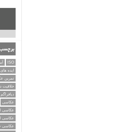
برچسب‌
ISO
آم
ایده های
تمرین ع
خلاقیت د
دیافراگم
عکاسی
عکاسی از
عکاسی از
عکاسی خی