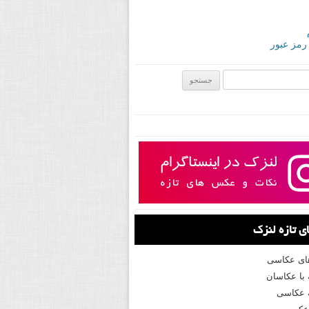
 رمز عبور
ی:
 تازه لنزک
های عکاسی
با عکاسان
 عکاسی