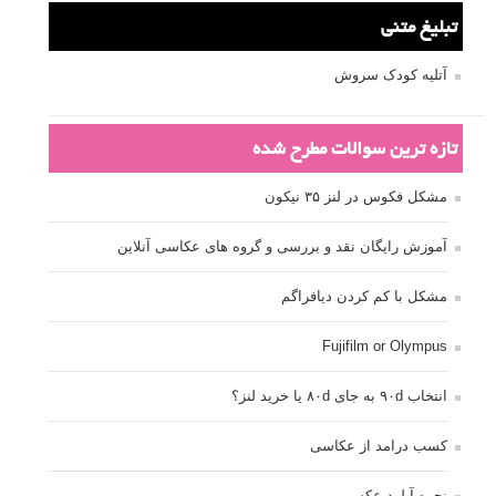
دوربین DSLR
دیافراگم
رفلکتور
سرعت شاتر
عمق میدان
عکاسی
عکاسی آبستره
عکاسی اجسام بی جان
عکاسی از مدل
عکاسی از پرندگان
عکاسی از کودکان
عکاسی از گل ها
عکاسی خیابانی
عکاسی در شب
عکاسی سیاه و سفید
عکاسی ماکرو
عکاسی منظره
عکاسی ورزشی
عکاسی پرتره
عکس الهام بخش
عکس های الهام بخش
فاصله کانونی
فتوشاپ
فلاش
فوکوس
لنز دوربین
مجموعه عکس
نقاشی با نور
نوردهی
نوردهی طولانی
نورپردازی
پرسپکتیو
ژست عکاسی
تبلیغ متنی
آتلیه کودک سروش
تازه ترین سوالات مطرح شده