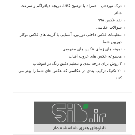
درک نوردهی – همراه با توضیح ISO، دریچه
دیافراگم و سرعت شاتر
مطالب محبوب
درک نوردهی – همراه با توضیح ISO، دریچه دیافراگم و سرعت
شاتر
نقد عکس #۹۹
سوالات عکاسی
تنظیمات فلاش داخلی دوربین: آشنایی با گزینه های فلاش توکار
دوربین شما