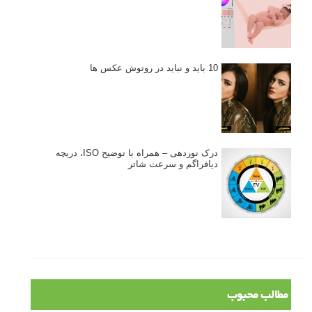
نکات عکاسی مینیمالیستی
ژست دهی ماهرانه با آگاهی از زبان بدن - آموزش
3 نکته ساده برای بهبود عکاسی پرتره
آموزش انتخاب رنگ در عکاسی از کودکان
10 باید و نباید در روتوش عکس ها