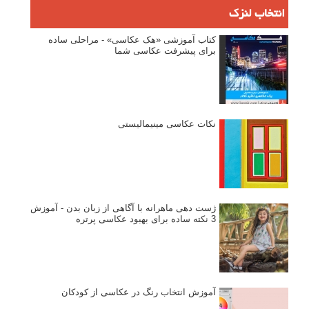
۶۰ نمونه عکس سبک ماکسیمالیسم
وبینار دوره جامع آموزش ترکیب بندی عکاسی (فیلم ضبط شده)
ماکسیمالیسم در عکاسی
نقطه عطف در عکاسی
اندازه و تناسب در عکاسی
مراحل نقد عکس: چطور یک عکس را نقد کنیم
استودیوم یا پونکتوم؟ هر یک در عکاسی چه مفهومی دارند
پرتره دختر افغان اثر استیو مک‌کری: چرا اینقدر معروف شد و مورد
توجه قرار گرفت
خطای اعوجاج رنگی یا کروماتیک ابریشن
انتخاب لنزک
کتاب آموزشی «هک عکاسی» - مراحلی ساده
برای پیشرفت عکاسی شما