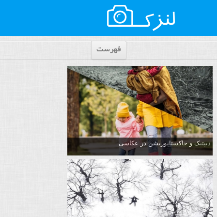
فهرست
دیپتیک و جاکستا‌پوزیشن در عکاسی