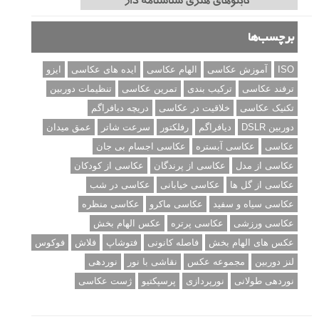
برچسب‌ها
ISO
آموزش عکاسی
الهام عکاسی
ایده های عکاسی
ایزو
ترفند عکاسی
ترکیب بندی
تمرین عکاسی
تنظیمات دوربین
تکنیک عکاسی
خلاقیت در عکاسی
دریچه دیافراگم
دوربین DSLR
دیافراگم
رفلکتور
سرعت شاتر
عمق میدان
عکاسی
عکاسی آبستره
عکاسی اجسام بی جان
عکاسی از مدل
عکاسی از پرندگان
عکاسی از کودکان
عکاسی از گل ها
عکاسی خیابانی
عکاسی در شب
عکاسی سیاه و سفید
عکاسی ماکرو
عکاسی منظره
عکاسی ورزشی
عکاسی پرتره
عکس الهام بخش
عکس های الهام بخش
فاصله کانونی
فتوشاپ
فلاش
فوکوس
لنز دوربین
مجموعه عکس
نقاشی با نور
نوردهی
نوردهی طولانی
نورپردازی
پرسپکتیو
ژست عکاسی