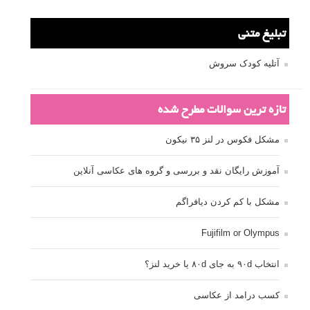
تبلیغ متنی
آتلیه کودک سروش
تازه ترین سوالات مطرح شده
مشکل فکوس در لنز ۳۵ نیکون
آموزش رایگان نقد و بررسی و گروه های عکاسی آنلاین
مشکل با کم کردن دیافراگم
Fujifilm or Olympus
انتخاب ۹۰d به جای ۸۰d یا خرید لنز؟
کسب درامد از عکاسی