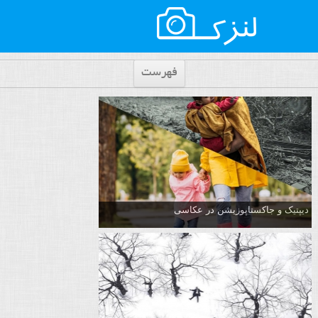
فهرست
دیپتیک و جاکستا‌پوزیشن در عکاسی