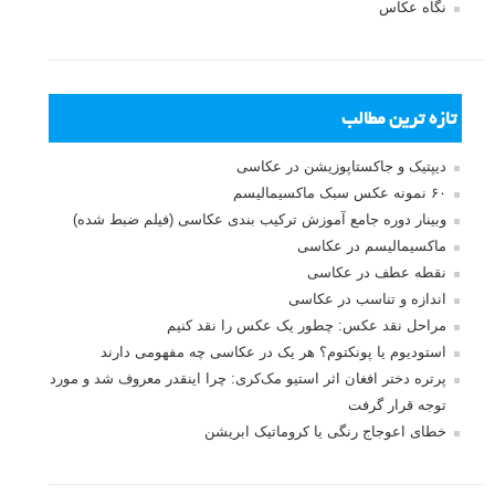
نگاه عکاس
تازه ترین مطالب
دیپتیک و جاکستا‌پوزیشن در عکاسی
۶۰ نمونه عکس سبک ماکسیمالیسم
وبینار دوره جامع آموزش ترکیب بندی عکاسی (فیلم ضبط شده)
ماکسیمالیسم در عکاسی
نقطه عطف در عکاسی
اندازه و تناسب در عکاسی
مراحل نقد عکس: چطور یک عکس را نقد کنیم
استودیوم یا پونکتوم؟ هر یک در عکاسی چه مفهومی دارند
پرتره دختر افغان اثر استیو مک‌کری: چرا اینقدر معروف شد و مورد
توجه قرار گرفت
خطای اعوجاج رنگی یا کروماتیک ابریشن