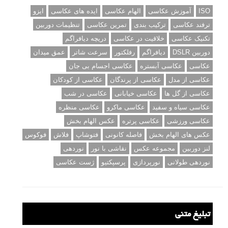
ISO
آموزش عکاسی
الهام عکاسی
ایده های عکاسی
ایزو
ترفند عکاسی
ترکیب بندی
تمرین عکاسی
تنظیمات دوربین
تکنیک عکاسی
خلاقیت در عکاسی
دریچه دیافراگم
دوربین DSLR
دیافراگم
رفلکتور
سرعت شاتر
عمق میدان
عکاسی
عکاسی آبستره
عکاسی اجسام بی جان
عکاسی از مدل
عکاسی از پرندگان
عکاسی از کودکان
عکاسی از گل ها
عکاسی خیابانی
عکاسی در شب
عکاسی سیاه و سفید
عکاسی ماکرو
عکاسی منظره
عکاسی ورزشی
عکاسی پرتره
عکس الهام بخش
عکس های الهام بخش
فاصله کانونی
فتوشاپ
فلاش
فوکوس
لنز دوربین
مجموعه عکس
نقاشی با نور
نوردهی
نوردهی طولانی
نورپردازی
پرسپکتیو
ژست عکاسی
تبلیغ متنی