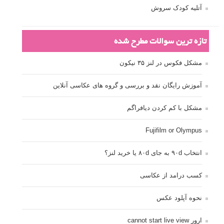
آتلیه کودک سروش
تازه ترین سوالات مطرح شده
مشکل فکوس در لنز ۳۵ نیکون
آموزش رایگان نقد و بررسی و گروه های عکاسی آنلاین
مشکل با کم کردن دیافراگم
Fujifilm or Olympus
انتخاب ۹۰d به جای ۸۰d یا خرید لنز؟
کسب درامد از عکاسی
نحوه آپلود عکس
ارور cannot start live view