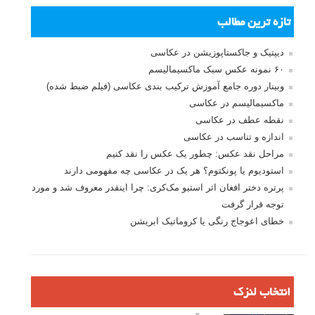
تازه ترین مطالب
دیپتیک و جاکستا‌پوزیشن در عکاسی
۶۰ نمونه عکس سبک ماکسیمالیسم
وبینار دوره جامع آموزش ترکیب بندی عکاسی (فیلم ضبط شده)
ماکسیمالیسم در عکاسی
نقطه عطف در عکاسی
اندازه و تناسب در عکاسی
مراحل نقد عکس: چطور یک عکس را نقد کنیم
استودیوم یا پونکتوم؟ هر یک در عکاسی چه مفهومی دارند
پرتره دختر افغان اثر استیو مک‌کری: چرا اینقدر معروف شد و مورد
توجه قرار گرفت
خطای اعوجاج رنگی یا کروماتیک ابریشن
انتخاب لنزک