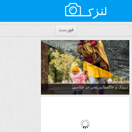
فهرست
دیپتیک و جاکستا‌پوزیشن در عکاسی