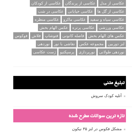
عکاسی از مدل
عکاسی از پرندگان
عکاسی از کودکان
عکاسی از گل ها
عکاسی خیابانی
عکاسی در شب
عکاسی سیاه و سفید
عکاسی ماکرو
عکاسی منظره
عکاسی ورزشی
عکاسی پرتره
عکس الهام بخش
عکس های الهام بخش
فاصله کانونی
فتوشاپ
فلاش
فوکوس
لنز دوربین
مجموعه عکس
نقاشی با نور
نوردهی
نوردهی طولانی
نورپردازی
پرسپکتیو
ژست عکاسی
تبلیغ متنی
آتلیه کودک سروش
تازه ترین سوالات مطرح شده
مشکل فکوس در لنز ۳۵ نیکون