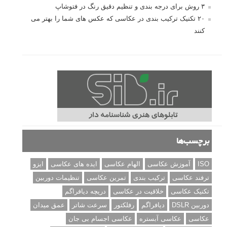
۳ روش برای درجه بندی و تنظیم دقیق رنگ در فتوشاپ
۲۰ تکنیک ترکیب بندی در عکاسی که عکس های شما را بهتر می
کنند
برچسب‌ها
ISO
آموزش عکاسی
الهام عکاسی
ایده های عکاسی
ایزو
ترفند عکاسی
ترکیب بندی
تمرین عکاسی
تنظیمات دوربین
تکنیک عکاسی
خلاقیت در عکاسی
دریچه دیافراگم
دوربین DSLR
دیافراگم
رفلکتور
سرعت شاتر
عمق میدان
عکاسی
عکاسی آبستره
عکاسی اجسام بی جان