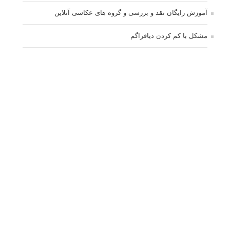
آموزش رایگان نقد و بررسی و گروه های عکاسی آنلاین
مشکل با کم کردن دیافراگم
Fujifilm or Olympus
انتخاب ۹۰d به جای ۸۰d یا خرید لنز؟
کسب درامد از عکاسی
نحوه آپلود عکس
ارور cannot start live view
کم شدن ناگهانی نور در دوربین
نورسنجی فلاشر پرتابل