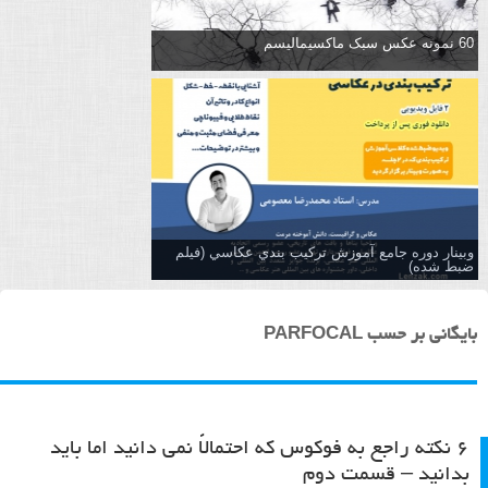
60 نمونه عکس سبک ماکسیمالیسم
وبینار دوره جامع آموزش تركيب بندي عكاسي (فیلم
ضبط شده)
بایگانی بر حسب PARFOCAL
۶ نکته راجع به فوکوس که احتمالاً نمی دانید اما باید
بدانید – قسمت دوم