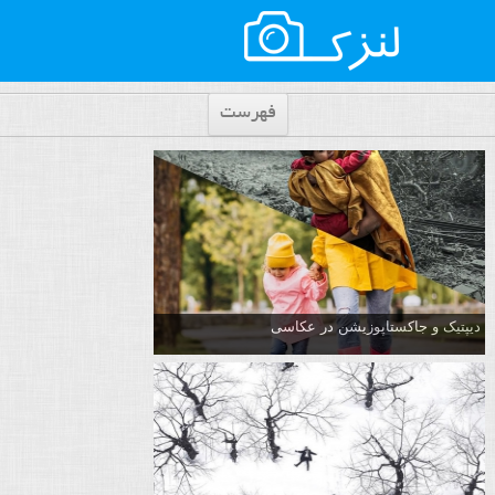
فهرست
دیپتیک و جاکستا‌پوزیشن در عکاسی