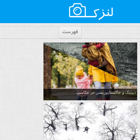
فهرست
دیپتیک و جاکستا‌پوزیشن در عکاسی