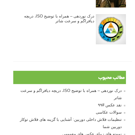
درک نوردهی – همراه با توضیح ISO، دریچه
دیافراگم و سرعت شاتر
مطالب محبوب
درک نوردهی – همراه با توضیح ISO، دریچه دیافراگم و سرعت
شاتر
نقد عکس #۹۹
سوالات عکاسی
تنظیمات فلاش داخلی دوربین: آشنایی با گزینه های فلاش توکار
دوربین شما
نمونه های زیبای عکس های مفهومی