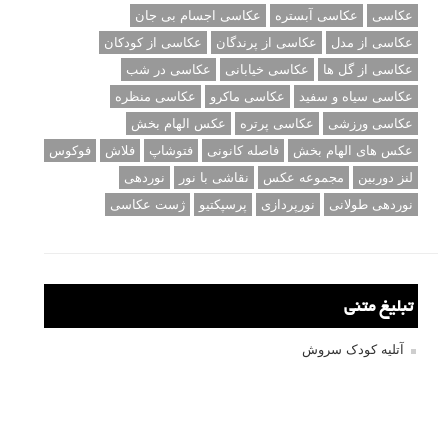
عکاسی
عکاسی آبستره
عکاسی اجسام بی جان
عکاسی از مدل
عکاسی از پرندگان
عکاسی از کودکان
عکاسی از گل ها
عکاسی خیابانی
عکاسی در شب
عکاسی سیاه و سفید
عکاسی ماکرو
عکاسی منظره
عکاسی ورزشی
عکاسی پرتره
عکس الهام بخش
عکس های الهام بخش
فاصله کانونی
فتوشاپ
فلاش
فوکوس
لنز دوربین
مجموعه عکس
نقاشی با نور
نوردهی
نوردهی طولانی
نورپردازی
پرسپکتیو
ژست عکاسی
تبلیغ متنی
آتلیه کودک سروش
تازه ترین سوالات مطرح شده