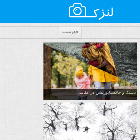
فهرست
دیپتیک و جاکستا‌پوزیشن در عکاسی