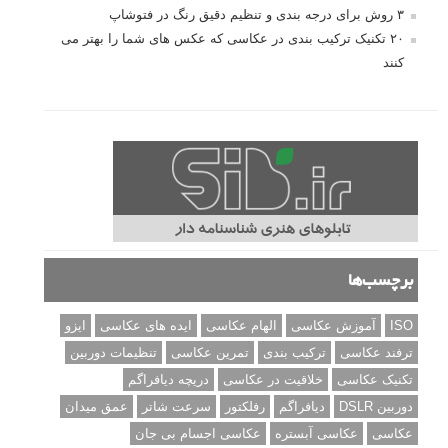
۳ روش برای درجه بندی و تنظیم دقیق رنگ در فتوشاپ
۲۰ تکنیک ترکیب بندی در عکاسی که عکس های شما را بهتر می
کنند
برچسب‌ها
ISO
آموزش عکاسی
الهام عکاسی
ایده های عکاسی
ایزو
ترفند عکاسی
ترکیب بندی
تمرین عکاسی
تنظیمات دوربین
تکنیک عکاسی
خلاقیت در عکاسی
دریچه دیافراگم
دوربین DSLR
دیافراگم
رفلکتور
سرعت شاتر
عمق میدان
عکاسی
عکاسی آبستره
عکاسی اجسام بی جان