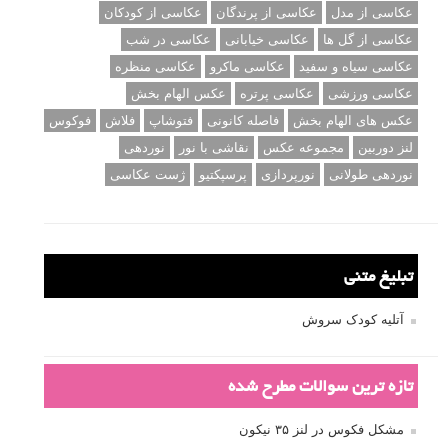
عکاسی از مدل
عکاسی از پرندگان
عکاسی از کودکان
عکاسی از گل ها
عکاسی خیابانی
عکاسی در شب
عکاسی سیاه و سفید
عکاسی ماکرو
عکاسی منظره
عکاسی ورزشی
عکاسی پرتره
عکس الهام بخش
عکس های الهام بخش
فاصله کانونی
فتوشاپ
فلاش
فوکوس
لنز دوربین
مجموعه عکس
نقاشی با نور
نوردهی
نوردهی طولانی
نورپردازی
پرسپکتیو
ژست عکاسی
تبلیغ متنی
آتلیه کودک سروش
تازه ترین سوالات مطرح شده
مشکل فکوس در لنز ۳۵ نیکون