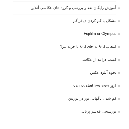
آموزش رایگان نقد و بررسی و گروه های عکاسی آنلاین
مشکل با کم کردن دیافراگم
Fujifilm or Olympus
انتخاب ۹۰d به جای ۸۰d یا خرید لنز؟
کسب درامد از عکاسی
نحوه آپلود عکس
ارور cannot start live view
کم شدن ناگهانی نور در دوربین
نورسنجی فلاشر پرتابل