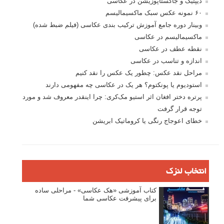
دیپتیک و جاکستا‌پوزیشن در عکاسی
۶۰ نمونه عکس سبک ماکسیمالیسم
وبینار دوره جامع آموزش ترکیب بندی عکاسی (فیلم ضبط شده)
ماکسیمالیسم در عکاسی
نقطه عطف در عکاسی
اندازه و تناسب در عکاسی
مراحل نقد عکس: چطور یک عکس را نقد کنیم
استودیوم یا پونکتوم؟ هر یک در عکاسی چه مفهومی دارند
پرتره دختر افغان اثر استیو مک‌کری: چرا اینقدر معروف شد و مورد
توجه قرار گرفت
خطای اعوجاج رنگی یا کروماتیک ابریشن
انتخاب لنزک
کتاب آموزشی «هک عکاسی» - مراحلی ساده
برای پیشرفت عکاسی شما