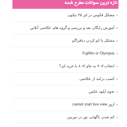
تازه ترین سوالات مطرح شده
مشکل فکوس در لنز ۳۵ نیکون
آموزش رایگان نقد و بررسی و گروه های عکاسی آنلاین
مشکل با کم کردن دیافراگم
Fujifilm or Olympus
انتخاب ۹۰d به جای ۸۰d یا خرید لنز؟
کسب درامد از عکاسی
نحوه آپلود عکس
ارور cannot start live view
کم شدن ناگهانی نور در دوربین