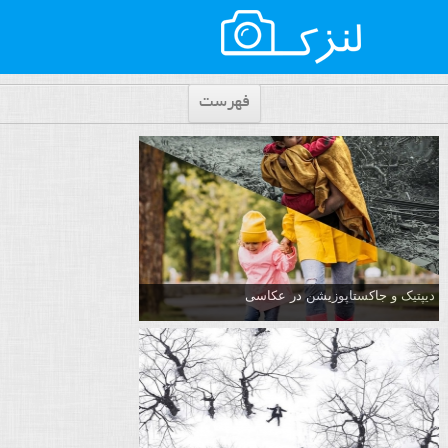
فهرست
دیپتیک و جاکستا‌پوزیشن در عکاسی