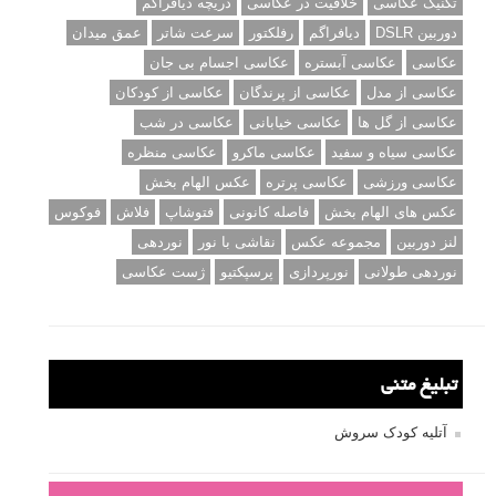
تکنیک عکاسی
خلاقیت در عکاسی
دریچه دیافراگم
دوربین DSLR
دیافراگم
رفلکتور
سرعت شاتر
عمق میدان
عکاسی
عکاسی آبستره
عکاسی اجسام بی جان
عکاسی از مدل
عکاسی از پرندگان
عکاسی از کودکان
عکاسی از گل ها
عکاسی خیابانی
عکاسی در شب
عکاسی سیاه و سفید
عکاسی ماکرو
عکاسی منظره
عکاسی ورزشی
عکاسی پرتره
عکس الهام بخش
عکس های الهام بخش
فاصله کانونی
فتوشاپ
فلاش
فوکوس
لنز دوربین
مجموعه عکس
نقاشی با نور
نوردهی
نوردهی طولانی
نورپردازی
پرسپکتیو
ژست عکاسی
تبلیغ متنی
آتلیه کودک سروش