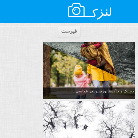
فهرست
دیپتیک و جاکستا‌پوزیشن در عکاسی