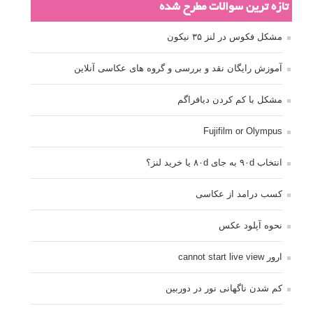
تازه ترین سوالات مطرح شده
مشکل فکوس در لنز ۳۵ نیکون
آموزش رایگان نقد و بررسی و گروه های عکاسی آنلاین
مشکل با کم کردن دیافراگم
Fujifilm or Olympus
انتخاب ۹۰d به جای ۸۰d یا خرید لنز؟
کسب درامد از عکاسی
نحوه آپلود عکس
ارور cannot start live view
کم شدن ناگهانی نور در دوربین