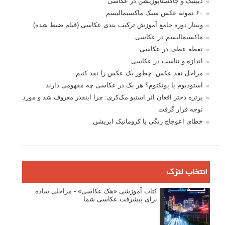
دیپتیک و جاکستا‌پوزیشن در عکاسی
۶۰ نمونه عکس سبک ماکسیمالیسم
وبینار دوره جامع آموزش ترکیب بندی عکاسی (فیلم ضبط شده)
ماکسیمالیسم در عکاسی
نقطه عطف در عکاسی
اندازه و تناسب در عکاسی
مراحل نقد عکس: چطور یک عکس را نقد کنیم
استودیوم یا پونکتوم؟ هر یک در عکاسی چه مفهومی دارند
پرتره دختر افغان اثر استیو مک‌کری: چرا اینقدر معروف شد و مورد
توجه قرار گرفت
خطای اعوجاج رنگی یا کروماتیک ابریشن
انتخاب لنزک
کتاب آموزشی «هک عکاسی» - مراحلی ساده
برای پیشرفت عکاسی شما