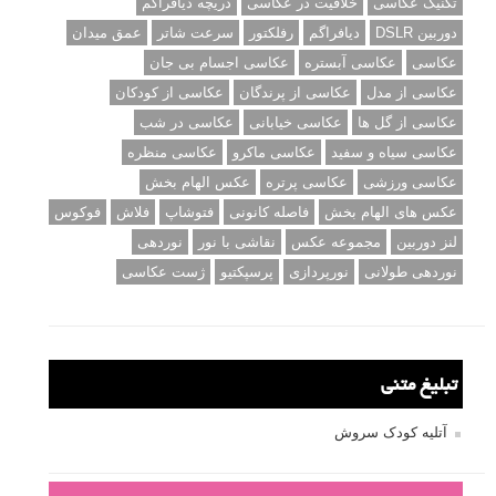
تکنیک عکاسی
خلاقیت در عکاسی
دریچه دیافراگم
دوربین DSLR
دیافراگم
رفلکتور
سرعت شاتر
عمق میدان
عکاسی
عکاسی آبستره
عکاسی اجسام بی جان
عکاسی از مدل
عکاسی از پرندگان
عکاسی از کودکان
عکاسی از گل ها
عکاسی خیابانی
عکاسی در شب
عکاسی سیاه و سفید
عکاسی ماکرو
عکاسی منظره
عکاسی ورزشی
عکاسی پرتره
عکس الهام بخش
عکس های الهام بخش
فاصله کانونی
فتوشاپ
فلاش
فوکوس
لنز دوربین
مجموعه عکس
نقاشی با نور
نوردهی
نوردهی طولانی
نورپردازی
پرسپکتیو
ژست عکاسی
تبلیغ متنی
آتلیه کودک سروش