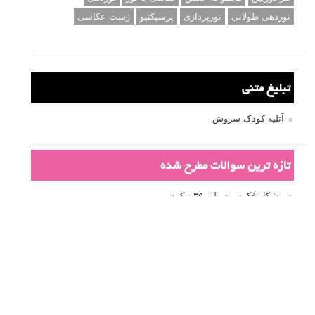
نوردهی طولانی
نورپردازی
پرسپکتیو
ژست عکاسی
تبلیغ متنی
آتلیه کودک سروش
تازه ترین سوالات مطرح شده
مشکل فکوس در لنز ۳۵ نیکون
آموزش رایگان نقد و بررسی و گروه های عکاسی آنلاین
مشکل با کم کردن دیافراگم
Fujifilm or Olympus