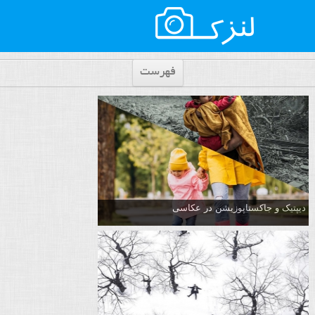
فهرست
دیپتیک و جاکستا‌پوزیشن در عکاسی