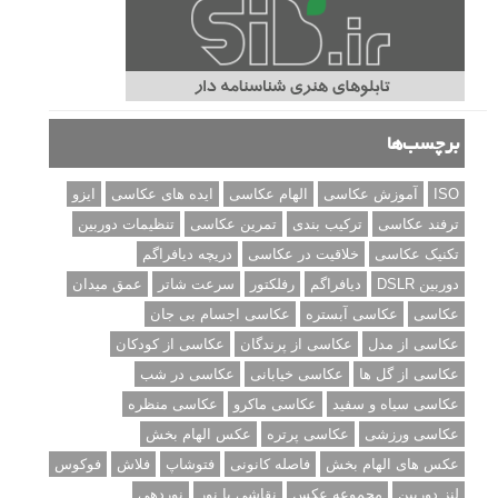
برچسب‌ها
ISO
آموزش عکاسی
الهام عکاسی
ایده های عکاسی
ایزو
ترفند عکاسی
ترکیب بندی
تمرین عکاسی
تنظیمات دوربین
تکنیک عکاسی
خلاقیت در عکاسی
دریچه دیافراگم
دوربین DSLR
دیافراگم
رفلکتور
سرعت شاتر
عمق میدان
عکاسی
عکاسی آبستره
عکاسی اجسام بی جان
عکاسی از مدل
عکاسی از پرندگان
عکاسی از کودکان
عکاسی از گل ها
عکاسی خیابانی
عکاسی در شب
عکاسی سیاه و سفید
عکاسی ماکرو
عکاسی منظره
عکاسی ورزشی
عکاسی پرتره
عکس الهام بخش
عکس های الهام بخش
فاصله کانونی
فتوشاپ
فلاش
فوکوس
لنز دوربین
مجموعه عکس
نقاشی با نور
نوردهی