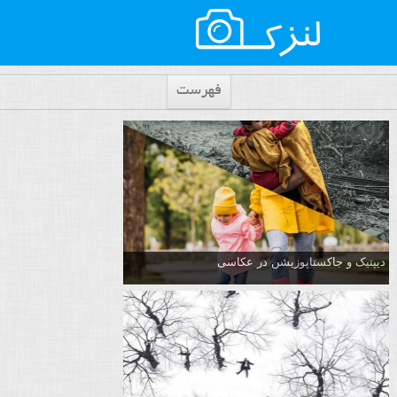
فهرست
دیپتیک و جاکستا‌پوزیشن در عکاسی