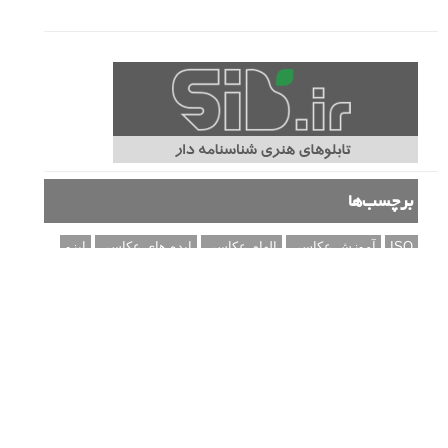
برچسب‌ها
ISO
آموزش عکاسی
الهام عکاسی
ایده های عکاسی
ایزو
ترفند عکاسی
ترکیب بندی
تمرین عکاسی
تنظیمات دوربین
تکنیک عکاسی
خلاقیت در عکاسی
دریچه دیافراگم
دوربین DSLR
دیافراگم
رفلکتور
سرعت شاتر
عمق میدان
عکاسی
عکاسی آبستره
عکاسی اجسام بی جان
عکاسی از مدل
عکاسی از پرندگان
عکاسی از کودکان
عکاسی از گل ها
عکاسی خیابانی
عکاسی در شب
عکاسی سیاه و سفید
عکاسی ماکرو
عکاسی منظره