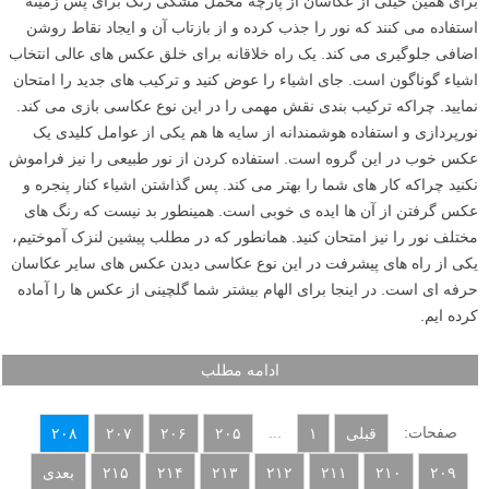
برای همین خیلی از عکاسان از پارچه مخمل مشکی رنگ برای پس زمینه
استفاده می کنند که نور را جذب کرده و از بازتاب آن و ایجاد نقاط روشن
اضافی جلوگیری می کند. یک راه خلاقانه برای خلق عکس های عالی انتخاب
اشیاء گوناگون است. جای اشیاء را عوض کنید و ترکیب های جدید را امتحان
نمایید. چراکه ترکیب بندی نقش مهمی را در این نوع عکاسی بازی می کند.
نورپردازی و استفاده هوشمندانه از سایه ها هم یکی از عوامل کلیدی یک
عکس خوب در این گروه است. استفاده کردن از نور طبیعی را نیز فراموش
نکنید چراکه کار های شما را بهتر می کند. پس گذاشتن اشیاء کنار پنجره و
عکس گرفتن از آن ها ایده ی خوبی است. همینطور بد نیست که رنگ های
مختلف نور را نیز امتحان کنید. همانطور که در مطلب پیشین لنزک آموختیم،
یکی از راه های پیشرفت در این نوع عکاسی دیدن عکس های سایر عکاسان
حرفه ای است. در اینجا برای الهام بیشتر شما گلچینی از عکس ها را آماده
کرده ایم.
ادامه مطلب
صفحات:
...
قبلی
۱
۲۰۵
۲۰۶
۲۰۷
۲۰۸
۲۰۹
۲۱۰
۲۱۱
۲۱۲
۲۱۳
۲۱۴
۲۱۵
بعدی