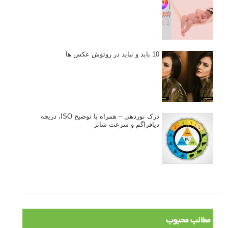
10 باید و نباید در روتوش عکس ها
درک نوردهی – همراه با توضیح ISO، دریچه
دیافراگم و سرعت شاتر
مطالب محبوب