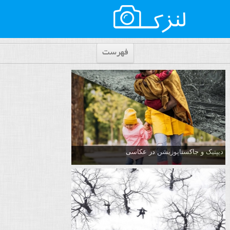
فهرست
دیپتیک و جاکستا‌پوزیشن در عکاسی