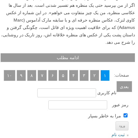
اگر از من بپرسید حتی یک منظره هم تفسیر شدنی است. بعد از سال ها
عکاسی منظره، من یک چیز متفاوت می خواهم». در این شماره از عکس
کاوی لنزک، عکاس منظره حرفه ای و با سابقه مارک آداموس (Marc
Adamus) که برای خلاقیت اهمیت ویژه ای قائل است، چگونگی گرفتن و
داستان پشت یکی از عکس های منظره خلاقانه اش، روز تاریک در روشنایی،
را شرح می دهد.
ادامه مطلب
صفحات:
۱۰
۹
۸
۷
۶
۵
۴
۳
۲
۱
بعدی
نام کاربری
رمز عبور
مرا به خاطر بسپار
ثبت نام