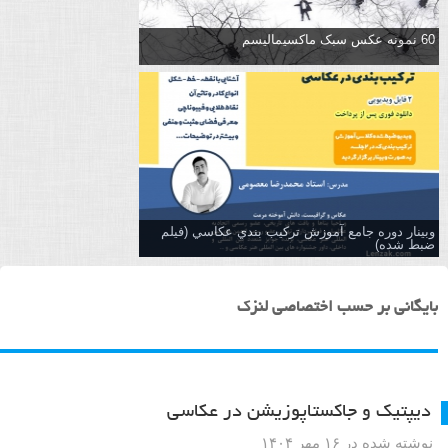
60 نمونه عکس سبک ماکسیمالیسم
وبینار دوره جامع آموزش تركيب بندي عكاسي (فیلم
ضبط شده)
بایگانی بر حسب اختصاصی لنزک
دیپتیک و جاکستا‌پوزیشن در عکاسی
نوشته شده در ۱۶ مهر ۱۴۰۴