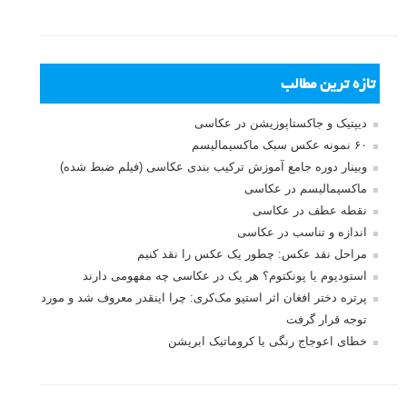
تازه ترین مطالب
دیپتیک و جاکستا‌پوزیشن در عکاسی
۶۰ نمونه عکس سبک ماکسیمالیسم
وبینار دوره جامع آموزش ترکیب بندی عکاسی (فیلم ضبط شده)
ماکسیمالیسم در عکاسی
نقطه عطف در عکاسی
اندازه و تناسب در عکاسی
مراحل نقد عکس: چطور یک عکس را نقد کنیم
استودیوم یا پونکتوم؟ هر یک در عکاسی چه مفهومی دارند
پرتره دختر افغان اثر استیو مک‌کری: چرا اینقدر معروف شد و مورد
توجه قرار گرفت
خطای اعوجاج رنگی یا کروماتیک ابریشن