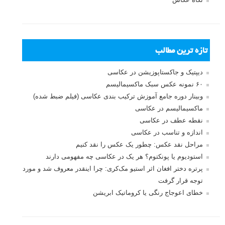
تازه ترین مطالب
دیپتیک و جاکستا‌پوزیشن در عکاسی
۶۰ نمونه عکس سبک ماکسیمالیسم
وبینار دوره جامع آموزش ترکیب بندی عکاسی (فیلم ضبط شده)
ماکسیمالیسم در عکاسی
نقطه عطف در عکاسی
اندازه و تناسب در عکاسی
مراحل نقد عکس: چطور یک عکس را نقد کنیم
استودیوم یا پونکتوم؟ هر یک در عکاسی چه مفهومی دارند
پرتره دختر افغان اثر استیو مک‌کری: چرا اینقدر معروف شد و مورد
توجه قرار گرفت
خطای اعوجاج رنگی یا کروماتیک ابریشن