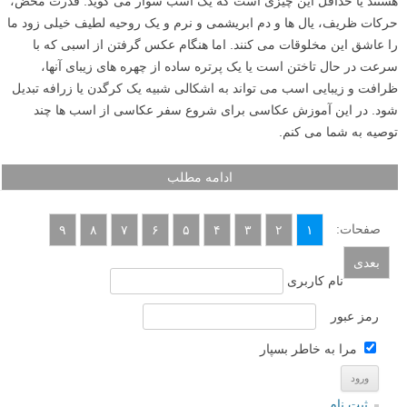
هستند یا حداقل این چیزی است که یک اسب سوار می گوید. قدرت محض،
حرکات ظریف، یال ها و دم ابریشمی و نرم و یک روحیه لطیف خیلی زود ما
را عاشق این مخلوقات می کنند. اما هنگام عکس گرفتن از اسبی که با
سرعت در حال تاختن است یا یک پرتره ساده از چهره های زیبای آنها،
ظرافت و زیبایی اسب می تواند به اشکالی شبیه یک کرگدن یا زرافه تبدیل
شود. در این آموزش عکاسی برای شروع سفر عکاسی از اسب ها چند
توصیه به شما می کنم.
ادامه مطلب
صفحات:
۹
۸
۷
۶
۵
۴
۳
۲
۱
بعدی
نام کاربری
رمز عبور
مرا به خاطر بسپار
ثبت نام