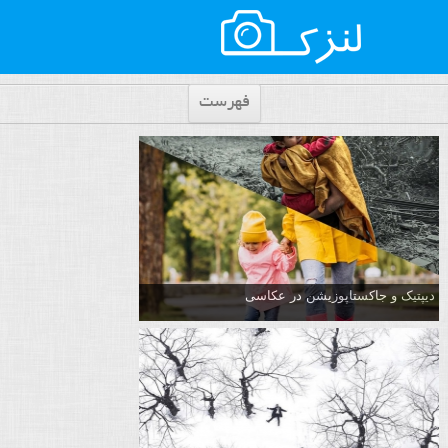
فهرست
دیپتیک و جاکستا‌پوزیشن در عکاسی