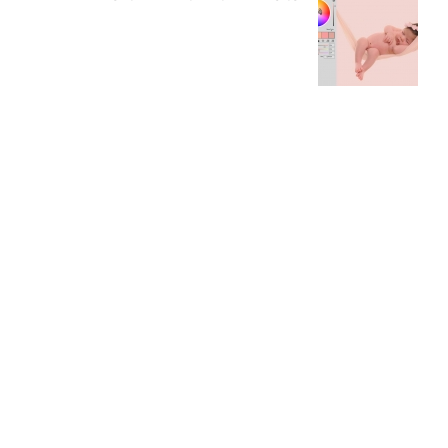
10 باید و نباید در روتوش عکس ها
درک نوردهی – همراه با توضیح ISO، دریچه
دیافراگم و سرعت شاتر
مطالب محبوب