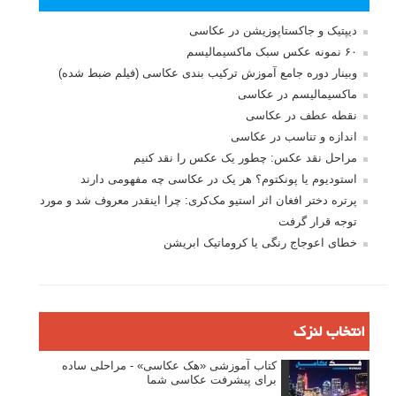
دیپتیک و جاکستا‌پوزیشن در عکاسی
۶۰ نمونه عکس سبک ماکسیمالیسم
وبینار دوره جامع آموزش ترکیب بندی عکاسی (فیلم ضبط شده)
ماکسیمالیسم در عکاسی
نقطه عطف در عکاسی
اندازه و تناسب در عکاسی
مراحل نقد عکس: چطور یک عکس را نقد کنیم
استودیوم یا پونکتوم؟ هر یک در عکاسی چه مفهومی دارند
پرتره دختر افغان اثر استیو مک‌کری: چرا اینقدر معروف شد و مورد
توجه قرار گرفت
خطای اعوجاج رنگی یا کروماتیک ابریشن
انتخاب لنزک
کتاب آموزشی «هک عکاسی» - مراحلی ساده
برای پیشرفت عکاسی شما