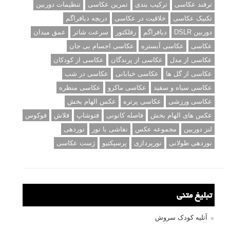
ترفند عکاسی
ترکیب بندی
تمرین عکاسی
تنظیمات دوربین
تکنیک عکاسی
خلاقیت در عکاسی
دریچه دیافراگم
دوربین DSLR
دیافراگم
رفلکتور
سرعت شاتر
عمق میدان
عکاسی
عکاسی آبستره
عکاسی اجسام بی جان
عکاسی از مدل
عکاسی از پرندگان
عکاسی از کودکان
عکاسی از گل ها
عکاسی خیابانی
عکاسی در شب
عکاسی سیاه و سفید
عکاسی ماکرو
عکاسی منظره
عکاسی ورزشی
عکاسی پرتره
عکس الهام بخش
عکس های الهام بخش
فاصله کانونی
فتوشاپ
فلاش
فوکوس
لنز دوربین
مجموعه عکس
نقاشی با نور
نوردهی
نوردهی طولانی
نورپردازی
پرسپکتیو
ژست عکاسی
تبلیغ متنی
آتلیه کودک سروش