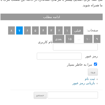
ما همراه شوید.
ادامه مطلب
صفحات:
قبلی
۱
۲
۳
۴
۵
۶
۷
۸
...
۹
۱۰
۱۵
بعدی
نام کاربری
رمز عبور
مرا به خاطر بسپار
ثبت نام
بازیابی رمز عبور
جستجو یرای: