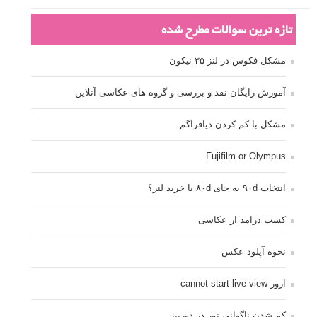
تازه ترین سوالات مطرح شده
مشکل فکوس در لنز ۳۵ نیکون
آموزش رایگان نقد و بررسی و گروه های عکاسی آنلاین
مشکل با کم کردن دیافراگم
Fujifilm or Olympus
انتخاب ۹۰d به جای ۸۰d یا خرید لنز؟
کسب درامد از عکاسی
نحوه آپلود عکس
ارور cannot start live view
کم شدن ناگهانی نور در دوربین