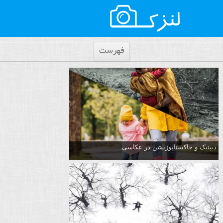
فهرست
دیپتیک و جاکستا‌پوزیشن در عکاسی