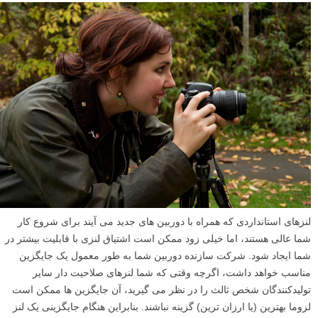
لنزهای استانداردی که همراه با دوربین های جدید می آیند برای شروع کار
شما عالی هستند، اما خیلی زود ممکن است اشتیاق لنزی با قابلیت بیشتر در
شما ایجاد شود. شرکت سازنده دوربین شما به طور معمول یک جایگزین
مناسب خواهد داشت، اگرچه وقتی که شما لنزهای صلاحیت دار سایر
تولیدکنندگان شخص ثالث را در نظر می گیرید، آن جایگزین ها ممکن است
لزوما بهترین (یا ارزان ترین) گزینه نباشند. بنابراین هنگام جایگزینی یک لنز