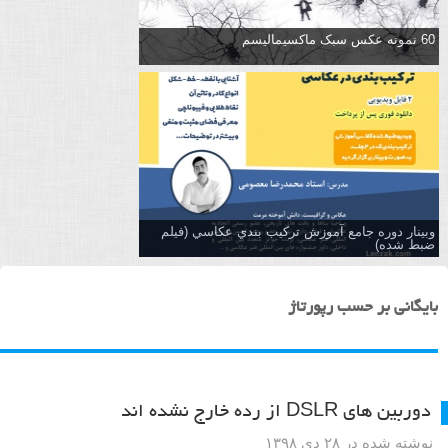
60 نمونه عکس سبک ماکسیمالیسم
وبینار دوره جامع آموزش تركيب بندي عكاسي (فیلم
ضبط شده)
بایگانی بر حسب رپورتاژ
دوربین های DSLR از رده خارج نشده اند
نوشته شده در ۲۸ دی ۱۳۹۸