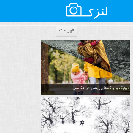
فهرست
دیپتیک و جاکستا‌پوزیشن در عکاسی