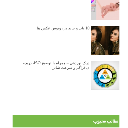
10 باید و نباید در روتوش عکس ها
درک نوردهی – همراه با توضیح ISO، دریچه
دیافراگم و سرعت شاتر
مطالب محبوب