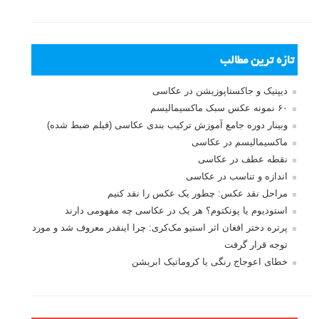
تازه ترین مطالب
دیپتیک و جاکستا‌پوزیشن در عکاسی
۶۰ نمونه عکس سبک ماکسیمالیسم
وبینار دوره جامع آموزش ترکیب بندی عکاسی (فیلم ضبط شده)
ماکسیمالیسم در عکاسی
نقطه عطف در عکاسی
اندازه و تناسب در عکاسی
مراحل نقد عکس: چطور یک عکس را نقد کنیم
استودیوم یا پونکتوم؟ هر یک در عکاسی چه مفهومی دارند
پرتره دختر افغان اثر استیو مک‌کری: چرا اینقدر معروف شد و مورد
توجه قرار گرفت
خطای اعوجاج رنگی یا کروماتیک ابریشن