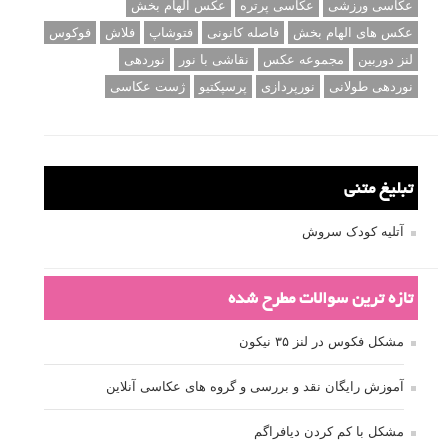
عکاسی ورزشی
عکاسی پرتره
عکس الهام بخش
عکس های الهام بخش
فاصله کانونی
فتوشاپ
فلاش
فوکوس
لنز دوربین
مجموعه عکس
نقاشی با نور
نوردهی
نوردهی طولانی
نورپردازی
پرسپکتیو
ژست عکاسی
تبلیغ متنی
آتلیه کودک سروش
تازه ترین سوالات مطرح شده
مشکل فکوس در لنز ۳۵ نیکون
آموزش رایگان نقد و بررسی و گروه های عکاسی آنلاین
مشکل با کم کردن دیافراگم