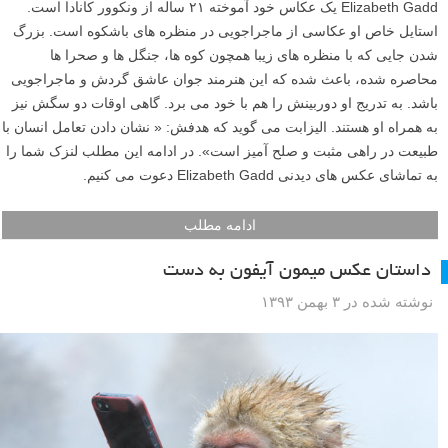
Elizabeth Gadd یک عکاس خود آموخته ۲۱ ساله از ونکوور کانادا است.
استایل خاص او عکاسی از ماجراجویی در منظره های باشکوه است. بزرگ
شدن جایی که با منظره های زیبا همچون کوه ها، جنگل ها و صحرا ها
محاصره شده، باعث شده که این هنرمند جوان عاشق گردش و ماجراجویی
باشد. به تدریج او دوربینش را هم با خود می برد. گاهی اوقات دو سگش نیز
به همراه او هستند. الیزابت می گوید که هدفش: « نشان دادن تعامل انسان با
طبیعت در راهی مثبت و صلح آمیز است». در ادامه این مطلب لنزک شما را
به تماشای عکس های دیدنی Elizabeth Gadd دعوت می کنیم.
ادامه مطلب
داستان عکس میمون آیفون به دست
نوشته شده در ۳ بهمن ۱۳۹۳