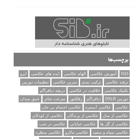
برچسب‌ها
ISO
آموزش عکاسی
الهام عکاسی
ایده های عکاسی
ایزو
ترفند عکاسی
ترکیب بندی
تمرین عکاسی
تنظیمات دوربین
تکنیک عکاسی
خلاقیت در عکاسی
دریچه دیافراگم
دوربین DSLR
دیافراگم
رفلکتور
سرعت شاتر
عمق میدان
عکاسی
عکاسی آبستره
عکاسی اجسام بی جان
عکاسی از مدل
عکاسی از پرندگان
عکاسی از کودکان
عکاسی از گل ها
عکاسی خیابانی
عکاسی در شب
عکاسی سیاه و سفید
عکاسی ماکرو
عکاسی منظره