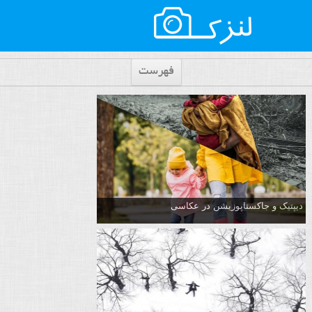
فهرست
دیپتیک و جاکستا‌پوزیشن در عکاسی