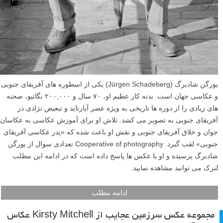
یورگن شادبرگ (Jürgen Schadeberg) یکی از اسطوره های آفریقای جنوبی
و عکاسی جهان است. بدنه کار عظیم او، ۷۰ سال و ۲۰۰,۰۰۰ نگاتیو، صحنه
های زیادی را از دوره ها تاریخی به ویژه عصر آپارتاید و تبعیض نژادی در
آفریقای جنوبی به تصویر می کشد. تلاش او برای آموزش عکاسی به عکاسان
جوان و خلاق آفریقای جنوبی و نقش او باعث شده که «پدر عکاسی آفریقای
جنوبی» لقب گیرد. Cooperative of photography تعدادی سوال از یورگن
شادبرگ پرسیده و او با عکس ها پاسخ داده است که در ادامه این مطلب
لنزک می توانید مشاهده نمایید.
ادامه مطلب
مجموعه عکس سرزمین عجایب از Kirsty Mitchell عکاس