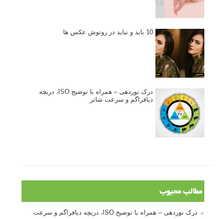
ژست دهی ماهرانه با آگاهی از زبان بدن - آموزش
3 نکته ساده برای بهبود عکاسی پرتره
آموزش انتخاب رنگ در عکاسی از کودکان
10 باید و نباید در روتوش عکس ها