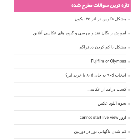
عکاسی از مدل
عکاسی از پرندگان
عکاسی از کودکان
عکاسی از گل ها
عکاسی خیابانی
عکاسی در شب
عکاسی سیاه و سفید
عکاسی ماکرو
عکاسی منظره
عکاسی ورزشی
عکاسی پرتره
عکس الهام بخش
عکس های الهام بخش
فاصله کانونی
فتوشاپ
فلاش
فوکوس
لنز دوربین
مجموعه عکس
نقاشی با نور
نوردهی
نوردهی طولانی
نورپردازی
پرسپکتیو
ژست عکاسی
تبلیغ متنی
آتلیه کودک سروش
تازه ترین سوالات مطرح شده
مشکل فکوس در لنز ۳۵ نیکون