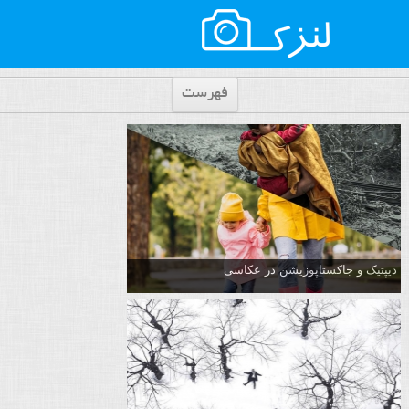
فهرست
دیپتیک و جاکستا‌پوزیشن در عکاسی