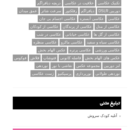
۳ روش برای درجه بندی و تنظیم دقیق رنگ در فتوشاپ
۲۰ تکنیک ترکیب بندی در عکاسی که عکس های شما را بهتر می
کنند
برچسب‌ها
ISO
آموزش عکاسی
الهام عکاسی
ایده های عکاسی
ایزو
ترفند عکاسی
ترکیب بندی
تمرین عکاسی
تنظیمات دوربین
تکنیک عکاسی
خلاقیت در عکاسی
دریچه دیافراگم
دوربین DSLR
دیافراگم
رفلکتور
سرعت شاتر
عمق میدان
عکاسی
عکاسی آبستره
عکاسی اجسام بی جان