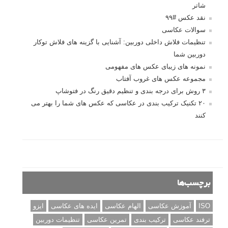
درک نوردهی – همراه با توضیح ISO، دریچه
دیافراگم و سرعت شاتر
مطالب محبوب
درک نوردهی – همراه با توضیح ISO، دریچه دیافراگم و سرعت
شاتر
نقد عکس #۹۹
سوالات عکاسی
تنظیمات فلاش داخلی دوربین: آشنایی با گزینه های فلاش توکار
دوربین شما
نمونه های زیبای عکس های مفهومی
مجموعه عکس های غروب آفتاب