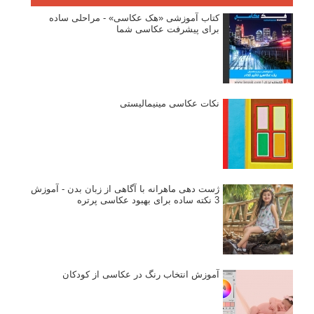
نقطه عطف در عکاسی
اندازه و تناسب در عکاسی
مراحل نقد عکس: چطور یک عکس را نقد کنیم
استودیوم یا پونکتوم؟ هر یک در عکاسی چه مفهومی دارند
پرتره دختر افغان اثر استیو مک‌کری: چرا اینقدر معروف شد و مورد
توجه قرار گرفت
خطای اعوجاج رنگی یا کروماتیک ابریشن
انتخاب لنزک
کتاب آموزشی «هک عکاسی» - مراحلی ساده
برای پیشرفت عکاسی شما
نکات عکاسی مینیمالیستی