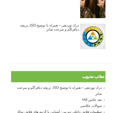
نکات عکاسی مینیمالیستی
ژست دهی ماهرانه با آگاهی از زبان بدن - آموزش
3 نکته ساده برای بهبود عکاسی پرتره
آموزش انتخاب رنگ در عکاسی از کودکان
10 باید و نباید در روتوش عکس ها