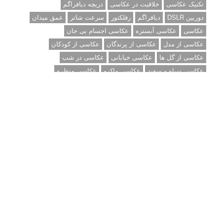
نمونه های زیبای عکس های مفهومی
مجموعه عکس های غروب آفتاب
۳ روش برای درجه بندی و تنظیم دقیق رنگ در فتوشاپ
۲۰ تکنیک ترکیب بندی در عکاسی که عکس های شما را بهتر می
کنند
برچسب‌ها
ISO
آموزش عکاسی
الهام عکاسی
ایده های عکاسی
ایزو
ترفند عکاسی
ترکیب بندی
تمرین عکاسی
تنظیمات دوربین
تکنیک عکاسی
خلاقیت در عکاسی
دریچه دیافراگم