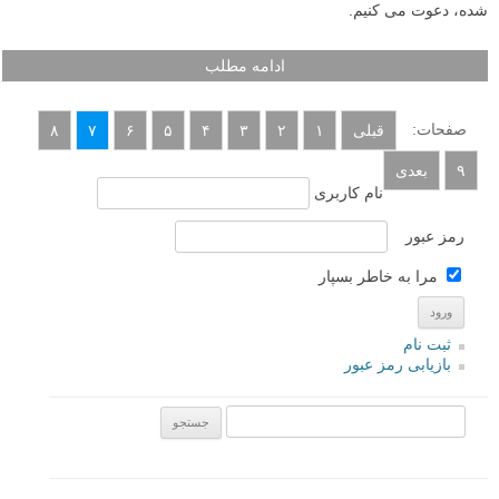
«مجسمه های باد» مجموعه عکسی شگفت انگیز از هنرمند و عکاس ایتالیایی
Giuseppe Lo Schiavo است. این پروژه عکاسی به اکتشاف لحظه ها در
زمان و مجسمه هایی غیر قابل پیش بینی که توسط باد ایجاد شده و با
دوربینی پر سرعت به تصویر کشیده شده اند، اختصاص دارد. کل این پروژه
در اطراف اروپا، ایتالیا، یونان، فرانسه، سوئیس، پرتغال و انگلیس انجام شده
است. در ادامه این مطلب لنزک شما را به تماشای عکس های این پروژه و
آشنایی با ماده ای که برای این مجسمه های شکل گرفته در باد به کار گرفته
شده، دعوت می کنیم.