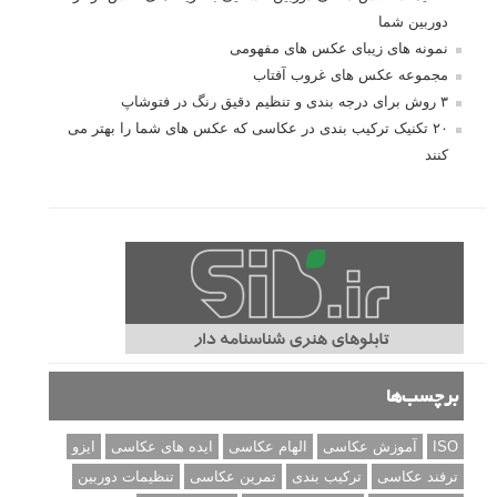
درک نوردهی – همراه با توضیح ISO، دریچه
دیافراگم و سرعت شاتر
مطالب محبوب
درک نوردهی – همراه با توضیح ISO، دریچه دیافراگم و سرعت
شاتر
نقد عکس #۹۹
سوالات عکاسی
تنظیمات فلاش داخلی دوربین: آشنایی با گزینه های فلاش توکار
دوربین شما