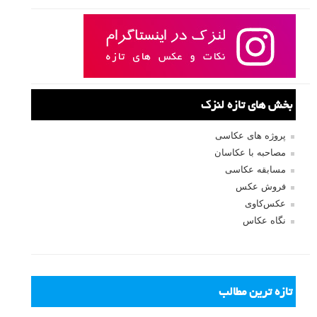
ادامه مطلب
صفحات:
قبلی
۱
۲
۳
۴
۵
۶
۷
۸
۹
بعدی
نام کاربری
رمز عبور
مرا به خاطر بسپار
ثبت نام
بازیابی رمز عبور
جستجو یرای: