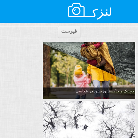
فهرست
دیپتیک و جاکستا‌پوزیشن در عکاسی