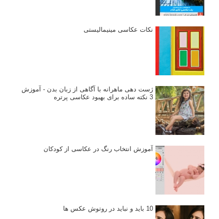
۶۰ نمونه عکس سبک ماکسیمالیسم
وبینار دوره جامع آموزش ترکیب بندی عکاسی (فیلم ضبط شده)
ماکسیمالیسم در عکاسی
نقطه عطف در عکاسی
اندازه و تناسب در عکاسی
مراحل نقد عکس: چطور یک عکس را نقد کنیم
استودیوم یا پونکتوم؟ هر یک در عکاسی چه مفهومی دارند
پرتره دختر افغان اثر استیو مک‌کری: چرا اینقدر معروف شد و مورد
توجه قرار گرفت
خطای اعوجاج رنگی یا کروماتیک ابریشن
انتخاب لنزک
کتاب آموزشی «هک عکاسی» - مراحلی ساده
برای پیشرفت عکاسی شما