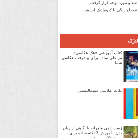
د و مورد توجه قرار گرفت
وجاج رنگی یا کروماتیک ابریشن
لنزک
کتاب آموزشی «هک عکاسی» -
مراحلی ساده برای پیشرفت عکاسی
شما
نکات عکاسی مینیمالیستی
ژست دهی ماهرانه با آگاهی از زبان
بدن - آموزش 3 نکته ساده برای
بهبود عکاسی پرتره