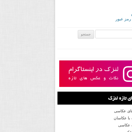
 رمز عبور
ی:
 تازه لنزک
های عکاسی
با عکاسان
 عکاسی