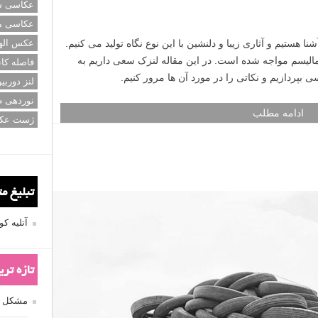
عکاسی سی
عکاسی م
عکس اله
فاصله کان
لنز دوربی
نوردهی ط
ژست عک
تبلیغ م
آتلیه 
تازه تر
مشکل فکوس