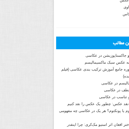
عکس
وی
کاس
ین مطالب
و جاکستا‌پوزیشن در عکاسی
دوره جامع آموزش ترکیب بندی عکاسی (فیلم
ه)
الیسم در عکاسی
طف در عکاسی
و تناسب در عکاسی
نقد عکس: چطور یک عکس را نقد کنیم
م یا پونکتوم؟ هر یک در عکاسی چه مفهومی
ختر افغان اثر استیو مک‌کری: چرا اینقدر