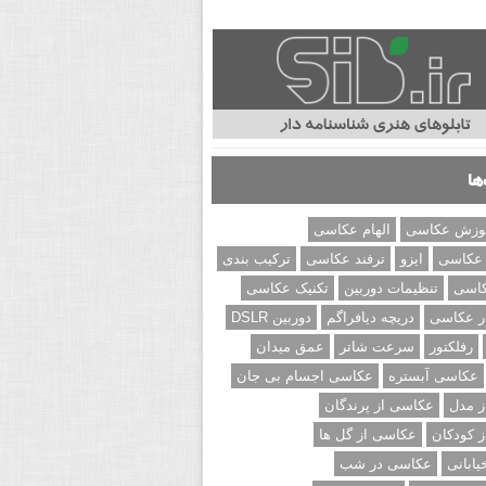
ها
وزش عکاسی
الهام عکاسی
 عکاسی
ایزو
ترفند عکاسی
ترکیب بندی
کاسی
تنظیمات دوربین
تکنیک عکاسی
ر عکاسی
دریچه دیافراگم
دوربین DSLR
رفلکتور
سرعت شاتر
عمق میدان
عکاسی آبستره
عکاسی اجسام بی جان
 مدل
عکاسی از پرندگان
 کودکان
عکاسی از گل ها
ابانی
عکاسی در شب