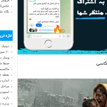
فروش 
عکس‌کا
نگاه ع
تازه تر
دیپتیک 
۶۰ نمونه عکس سبک ماکسیمالیسم
وبینار 
کاسی
ضبط شد
ماکسیم
نقطه ع
اندازه 
مراحل 
استودیو
دارند
پرتره د