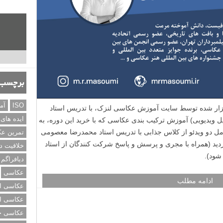
برچسب‌
ISO
آم
زار شده توسط سایت آموزش عکاسی لنزک، با تدریس استاد
ایده های
ویدیویی) آموزش ترکیب بندی عکاسی که با خرید این دوره، به
مل دو ویدئو از کلاس جذابی با تدریس استاد محمدرضا معصومی
تمرین ع
ردید (همراه با مجری و پرسش و پاسخ شرکت کنندگان از استاد
خلاقیت د
شود).
دیافراگم
عکاسی
ادامه مطلب
عکاسی از
عکاسی از
عکاسی خی