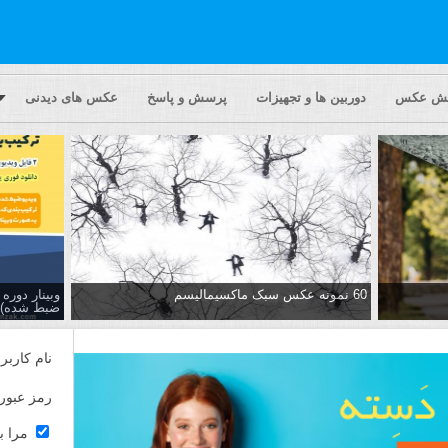
یش عکس
دوربین ها و تجهیزات
پرسش و پاسخ
عکس های دیدنی
60 نمونه عکس سبک ماکسیمالیسم
وبینار دور
ضبط شده)
نام کاربر
رمز عبور
مرا ب