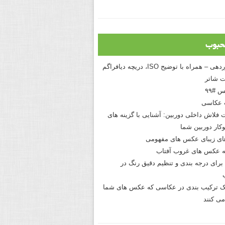
حبوب
درک نوردهی – همراه با توضیح ISO، دریچه دیافراگم
 شاتر
 #۹۹
 عکاسی
 فلاش داخلی دوربین: آشنایی با گزینه های
کار دوربین شما
های زیبای عکس های مفهومی
 عکس های غروب آفتاب
برای درجه بندی و تنظیم دقیق رنگ در
نیک ترکیب بندی در عکاسی که عکس های شما
می کنند