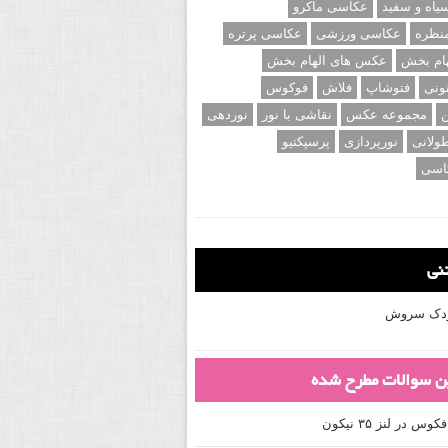
اه و سفید
عکاسی ماکرو
نظره
عکاسی ورزشی
عکاسی پرتره
ام بخش
عکس های الهام بخش
ونی
فتوشاپ
فلاش
فوکوس
ن
مجموعه عکس
نقاشی با نور
نوردهی
ولانی
نورپردازی
پرسپکتیو
اسی
تنی
کودک سروش
ین سوالات مطرح شده
 در لنز ۳۵ نیکون