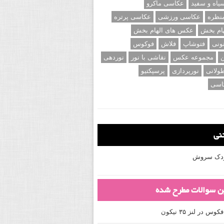
اه و سفید
عکاسی ماکرو
نظره
عکاسی ورزشی
عکاسی پرتره
ام بخش
عکس های الهام بخش
ونی
فتوشاپ
فلاش
فوکوس
ن
مجموعه عکس
نقاشی با نور
نوردهی
ولانی
نورپردازی
پرسپکتیو
اسی
تنی
کودک سروش
ین سوالات مطرح شده
 در لنز ۳۵ نیکون