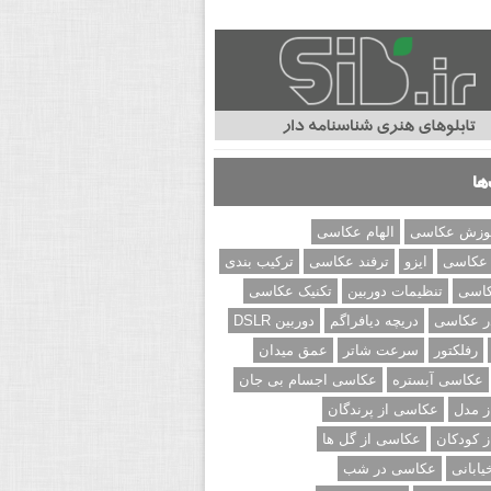
ها
وزش عکاسی
الهام عکاسی
 عکاسی
ایزو
ترفند عکاسی
ترکیب بندی
کاسی
تنظیمات دوربین
تکنیک عکاسی
ر عکاسی
دریچه دیافراگم
دوربین DSLR
رفلکتور
سرعت شاتر
عمق میدان
عکاسی آبستره
عکاسی اجسام بی جان
 مدل
عکاسی از پرندگان
 کودکان
عکاسی از گل ها
ابانی
عکاسی در شب