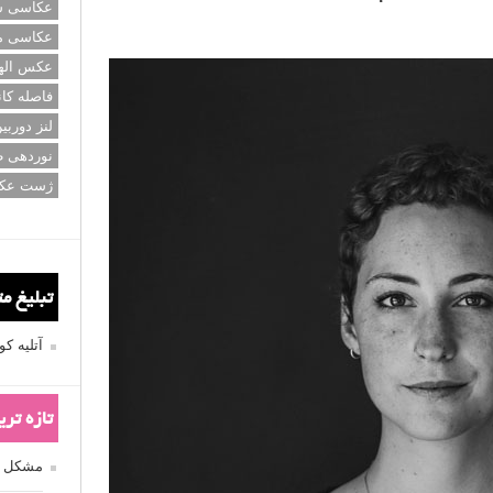
عکاسی سی
عکاسی م
عکس اله
فاصله کان
لنز دوربی
نوردهی ط
ژست عک
تبلیغ م
آتلیه 
تازه تر
مشکل فکوس