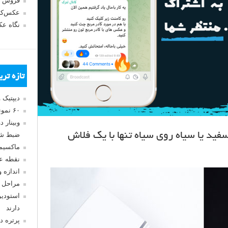
فروش 
عکس‌کا
نگاه ع
تازه تر
دیپتیک 
۶۰ نمونه عکس سبک ماکسیمالیسم
وبینار 
د یا سیاه روی سیاه تنها با یک فلاش
ضبط شد
ماکسیم
نقطه ع
اندازه 
مراحل 
استودیو
دارند
پرتره د