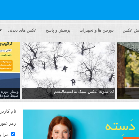
یش عکس
دوربین ها و تجهیزات
پرسش و پاسخ
عکس های دیدنی
60 نمونه عکس سبک ماکسیمالیسم
وبینار دور
ضبط شده)
نام کاربر
رمز عبور
مرا ب