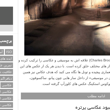
برچسب‌
ISO
آم
ایده های
عکاس خلاق اهل نیوزیلند چارلز بروکس (Charles Brooks) علاقه اش به موسیقی و عکاسی را ترکیب کرده و
تمرین ع
ز های مختلف خلق کرده است. با دیدن هر یک از عکس های این
عماری پیچیده و تونل ها نگاه می کنید که هدف عکاس نیز همین
خلاقیت د
 در موسیقی» از داخل ساز هایی چون پیانو، ساکسوفون،
دیافراگم
 فوکوس استکینگ عکس های کلوزآپ گرفته است.
عکاسی
عکاسی از
ادامه مطلب
عکاسی از
عکاسی خی