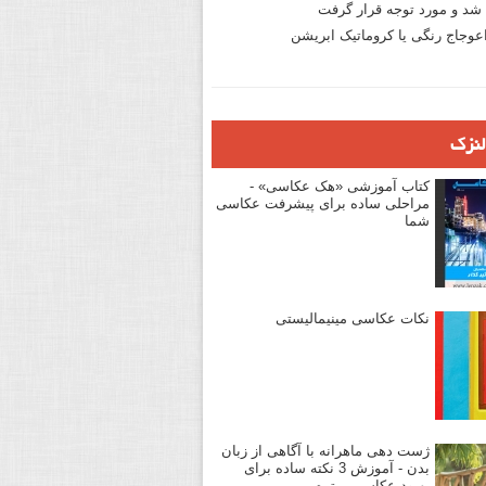
د و مورد توجه قرار گرفت
وجاج رنگی یا کروماتیک ابریشن
لنزک
کتاب آموزشی «هک عکاسی» -
مراحلی ساده برای پیشرفت عکاسی
شما
نکات عکاسی مینیمالیستی
ژست دهی ماهرانه با آگاهی از زبان
بدن - آموزش 3 نکته ساده برای
بهبود عکاسی پرتره