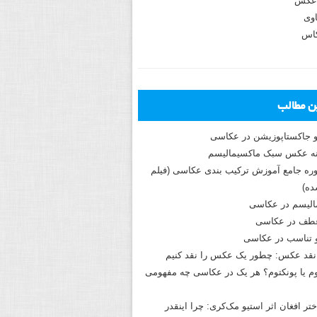
عکس
وی
کاس
ین مطالب
و جاکستا‌پوزیشن در عکاسی
دوره جامع آموزش ترکیب بندی عکاسی (فیلم
ه)
الیسم در عکاسی
طف در عکاسی
و تناسب در عکاسی
نقد عکس: چطور یک عکس را نقد کنیم
م یا پونکتوم؟ هر یک در عکاسی چه مفهومی
ختر افغان اثر استیو مک‌کری: چرا اینقدر