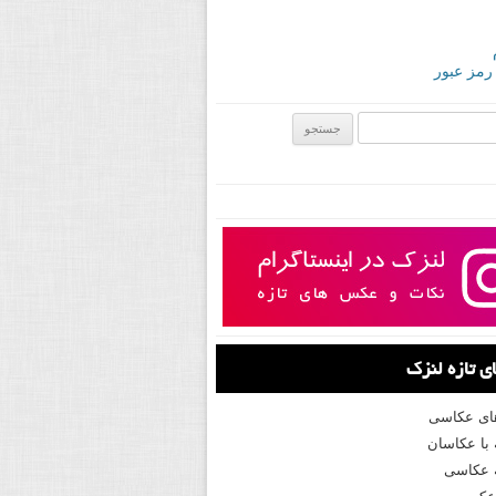
 رمز عبور
ی:
 تازه لنزک
های عکاسی
با عکاسان
 عکاسی