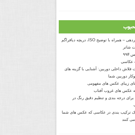
حبوب
درک نوردهی – همراه با توضیح ISO، دریچه دیافراگم
 شاتر
 #۹۹
 عکاسی
 فلاش داخلی دوربین: آشنایی با گزینه های
کار دوربین شما
های زیبای عکس های مفهومی
 عکس های غروب آفتاب
برای درجه بندی و تنظیم دقیق رنگ در
نیک ترکیب بندی در عکاسی که عکس های شما
می کنند