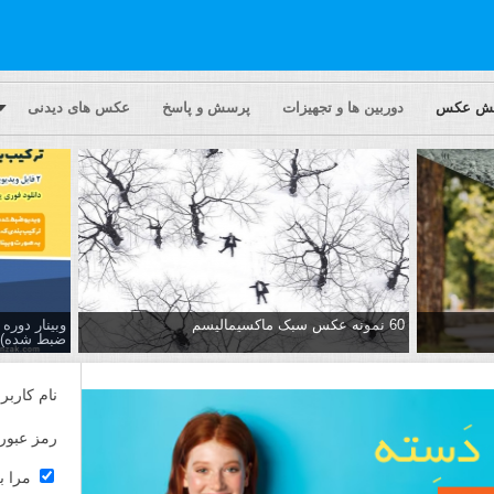
یش عکس
دوربین ها و تجهیزات
پرسش و پاسخ
عکس های دیدنی
60 نمونه عکس سبک ماکسیمالیسم
وبینار دور
ضبط شده)
نام کاربر
رمز عبور
مرا ب