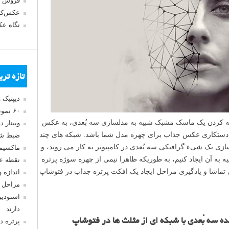
فروش 
عکس‌کا
نگاه ع
تازه تر
دیپتیک 
۶۰ نمونه عکس سبک ماکسیمالیسم
فه کردن یک ماسک مشبک شبیه به مدلسازی سه بُعدی، به عکس
وبینار 
 دستکاری عکس جذاب برای چهره مدل شما باشد. شبکه های چند
ضبط شد
ی یک شیء گرافیکی سه بُعدی در کامپیوتر به کار می روند، و
ماکسیم
 به آن ایجاد کنیم، به طوریکه ظاهرا نیمی از چهره سوژه پرتره
نقطه ع
ی تماشا و یادگیری مراحل ایجاد یک افکت پرتره جذاب در فتوشاپ
اندازه 
مراحل 
استودیو
ن
دارند
م
 سه بُعدی با شبکه ای از مثلث ها در فتوشاپ
پرتره د