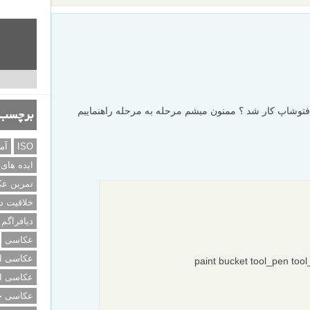
 فتوشاپ کار شد ؟ ممنون میشم مرحله به مرحله راهنماییم
برچسب‌
ISO
آم
ایده های
تمرین ع
خلاقیت د
دیافراگم
عکاسی
عکاسی از
عکاسی از
عکاسی خی