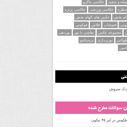
اه و سفید
عکاسی ماکرو
نظره
عکاسی ورزشی
عکاسی پرتره
ام بخش
عکس های الهام بخش
ونی
فتوشاپ
فلاش
فوکوس
ن
مجموعه عکس
نقاشی با نور
نوردهی
ولانی
نورپردازی
پرسپکتیو
اسی
تنی
کودک سروش
ین سوالات مطرح شده
 در لنز ۳۵ نیکون