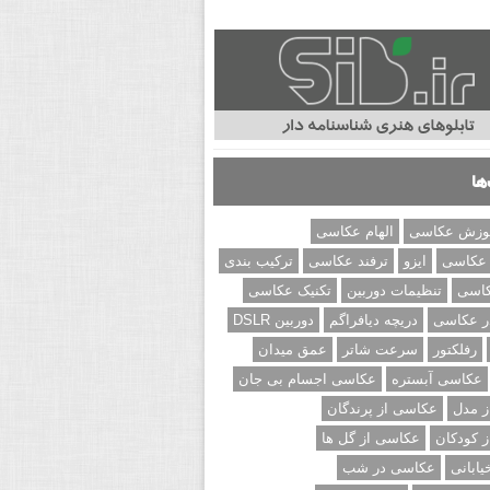
ها
وزش عکاسی
الهام عکاسی
 عکاسی
ایزو
ترفند عکاسی
ترکیب بندی
کاسی
تنظیمات دوربین
تکنیک عکاسی
ر عکاسی
دریچه دیافراگم
دوربین DSLR
رفلکتور
سرعت شاتر
عمق میدان
عکاسی آبستره
عکاسی اجسام بی جان
 مدل
عکاسی از پرندگان
 کودکان
عکاسی از گل ها
ابانی
عکاسی در شب