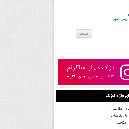
 رمز عبور
ی:
 تازه لنزک
های عکاسی
با عکاسان
 عکاسی