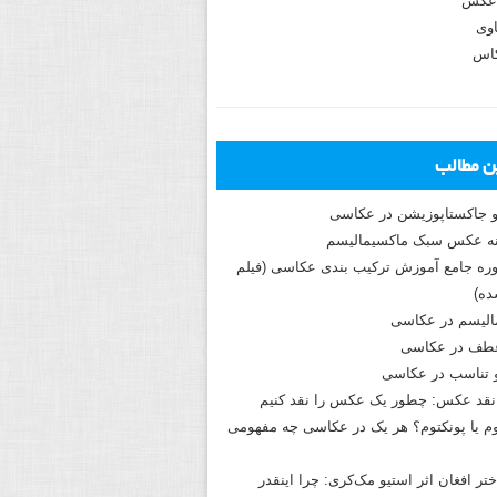
عکس
وی
کاس
ین مطالب
و جاکستا‌پوزیشن در عکاسی
دوره جامع آموزش ترکیب بندی عکاسی (فیلم
ه)
الیسم در عکاسی
طف در عکاسی
و تناسب در عکاسی
نقد عکس: چطور یک عکس را نقد کنیم
م یا پونکتوم؟ هر یک در عکاسی چه مفهومی
ختر افغان اثر استیو مک‌کری: چرا اینقدر