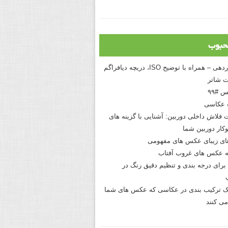
حبوب
درک نوردهی – همراه با توضیح ISO، دریچه دیافراگم
 شاتر
 #۹۹
 عکاسی
 فلاش داخلی دوربین: آشنایی با گزینه های
کار دوربین شما
های زیبای عکس های مفهومی
 عکس های غروب آفتاب
برای درجه بندی و تنظیم دقیق رنگ در
نیک ترکیب بندی در عکاسی که عکس های شما
می کنند