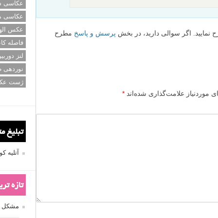
عکاسی سی
عکاسی م
عکس اله
ح نمایید. اگر سوالی دارید، در بخش
پرسش و پاسخ
مطرح
فاصله کان
لنز دوربی
نوردهی ط
ژست عک
 موردنیاز علامت‌گذاری شده‌اند
*
تبلیغ م
آتلیه 
تازه تر
مشکل فکوس