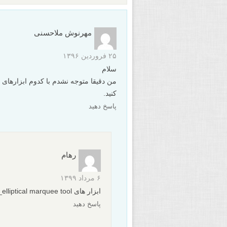
مهرنوش ملاحسنی
۲۵ فروردین ۱۳۹۶
سلام
من دقیقا متوجه نشدم با کدوم ابزارهای
کنید.
پاسخ دهید
رهام
۶ مرداد ۱۳۹۹
ابزار های paint bucket tool_pen tool_elliptical marquee tool
پاسخ دهید