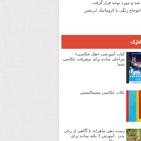
د و مورد توجه قرار گرفت
وجاج رنگی یا کروماتیک ابریشن
لنزک
کتاب آموزشی «هک عکاسی» -
مراحلی ساده برای پیشرفت عکاسی
شما
نکات عکاسی مینیمالیستی
ژست دهی ماهرانه با آگاهی از زبان
بدن - آموزش 3 نکته ساده برای
بهبود عکاسی پرتره