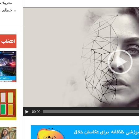
ا
معروف ش
ی
خطای اع
ش
گ
ر
و
انتخاب 
ی
د
ی
و
00:00