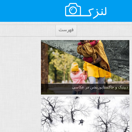
فهرست
دیپتیک و جاکستا‌پوزیشن در عکاسی