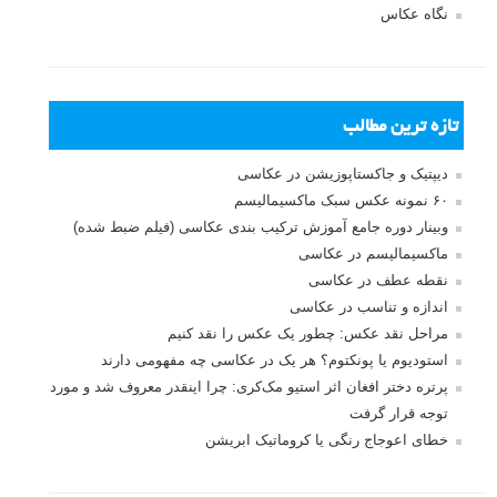
نگاه عکاس
تازه ترین مطالب
دیپتیک و جاکستا‌پوزیشن در عکاسی
۶۰ نمونه عکس سبک ماکسیمالیسم
وبینار دوره جامع آموزش ترکیب بندی عکاسی (فیلم ضبط شده)
ماکسیمالیسم در عکاسی
نقطه عطف در عکاسی
اندازه و تناسب در عکاسی
مراحل نقد عکس: چطور یک عکس را نقد کنیم
استودیوم یا پونکتوم؟ هر یک در عکاسی چه مفهومی دارند
پرتره دختر افغان اثر استیو مک‌کری: چرا اینقدر معروف شد و مورد
توجه قرار گرفت
خطای اعوجاج رنگی یا کروماتیک ابریشن