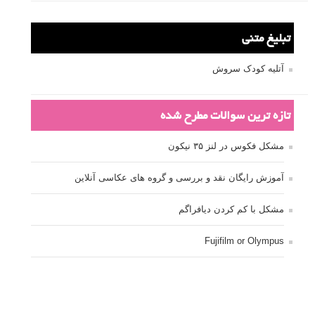
تبلیغ متنی
آتلیه کودک سروش
تازه ترین سوالات مطرح شده
مشکل فکوس در لنز ۳۵ نیکون
آموزش رایگان نقد و بررسی و گروه های عکاسی آنلاین
مشکل با کم کردن دیافراگم
Fujifilm or Olympus
انتخاب ۹۰d به جای ۸۰d یا خرید لنز؟
کسب درامد از عکاسی