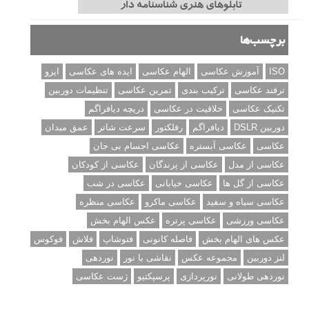
برچسب‌ها
ISO
آموزش عکاسی
الهام عکاسی
ایده های عکاسی
ایزو
ترفند عکاسی
ترکیب بندی
تمرین عکاسی
تنظیمات دوربین
تکنیک عکاسی
خلاقیت در عکاسی
دریچه دیافراگم
دوربین DSLR
دیافراگم
رفلکتور
سرعت شاتر
عمق میدان
عکاسی
عکاسی آبستره
عکاسی اجسام بی جان
عکاسی از مدل
عکاسی از پرندگان
عکاسی از کودکان
عکاسی از گل ها
عکاسی خیابانی
عکاسی در شب
عکاسی سیاه و سفید
عکاسی ماکرو
عکاسی منظره
عکاسی ورزشی
عکاسی پرتره
عکس الهام بخش
عکس های الهام بخش
فاصله کانونی
فتوشاپ
فلاش
فوکوس
لنز دوربین
مجموعه عکس
نقاشی با نور
نوردهی
نوردهی طولانی
نورپردازی
پرسپکتیو
ژست عکاسی