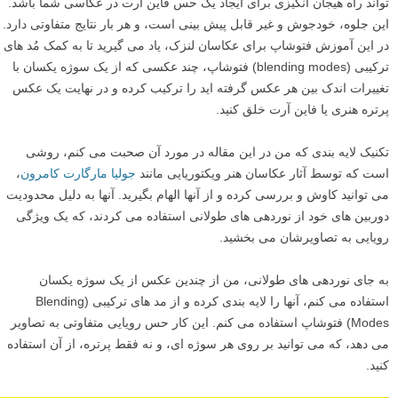
تواند راه هیجان انگیزی برای ایجاد یک حس فاین آرت در عکاسی شما باشد.
این جلوه، خودجوش و غیر قابل پیش بینی است، و هر بار نتایج متفاوتی دارد.
در این آموزش فتوشاپ برای عکاسان لنزک، یاد می گیرید تا به کمک مُد های
ترکیبی (blending modes) فتوشاپ، چند عکسی که از یک سوژه یکسان با
تغییرات اندک بین هر عکس گرفته اید را ترکیب کرده و در نهایت یک عکس
پرتره هنری یا فاین آرت خلق کنید.
تکنیک لایه بندی که من در این مقاله در مورد آن صحبت می کنم، روشی
است که توسط آثار عکاسان هنر ویکتوریایی مانند
جولیا مارگارت کامرون
،
می توانید کاوش و بررسی کرده و از آنها الهام بگیرید. آنها به دلیل محدودیت
دوربین های خود از نوردهی های طولانی استفاده می کردند، که یک ویژگی
رویایی به تصاویرشان می بخشید.
به جای نوردهی های طولانی، من از چندین عکس از یک سوژه یکسان
استفاده می کنم، آنها را لایه بندی کرده و از مد های ترکیبی (Blending
Modes) فتوشاپ استفاده می کنم. این کار حس رویایی متفاوتی به تصاویر
می دهد، که می توانید بر روی هر سوژه ای، و نه فقط پرتره، از آن استفاده
کنید.