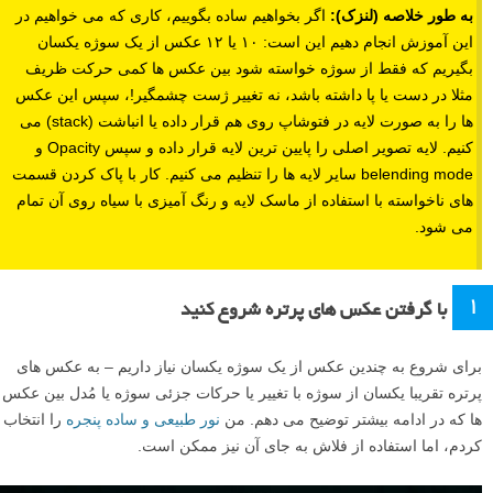
به طور خلاصه (لنزک):
اگر بخواهیم ساده بگوییم، کاری که می خواهیم در
این آموزش انجام دهیم این است: ۱۰ یا ۱۲ عکس از یک سوژه یکسان
بگیریم که فقط از سوژه خواسته شود بین عکس ها کمی حرکت ظریف
مثلا در دست یا پا داشته باشد، نه تغییر ژست چشمگیر!، سپس این عکس
ها را به صورت لایه در فتوشاپ روی هم قرار داده یا انباشت (stack) می
کنیم. لایه تصویر اصلی را پایین ترین لایه قرار داده و سپس Opacity و
belending mode سایر لایه ها را تنظیم می کنیم. کار با پاک کردن قسمت
های ناخواسته با استفاده از ماسک لایه و رنگ آمیزی با سیاه روی آن تمام
می شود.
۱
با گرفتن عکس های پرتره شروع کنید
برای شروع به چندین عکس از یک سوژه یکسان نیاز داریم – به عکس های
پرتره تقریبا یکسان از سوژه با تغییر یا حرکات جزئی سوژه یا مُدل بین عکس
ها که در ادامه بیشتر توضیح می دهم. من
نور طبیعی و ساده پنجره
را انتخاب
کردم، اما استفاده از فلاش به جای آن نیز ممکن است.