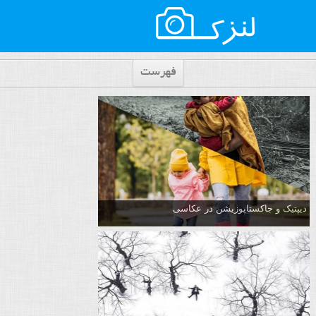
فهرست
دیپتیک و جاکستا‌پوزیشن در عکاسی