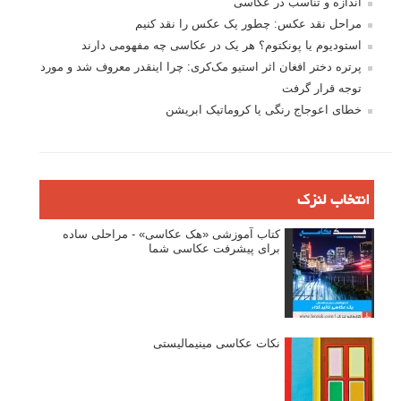
تازه ترین مطالب
دیپتیک و جاکستا‌پوزیشن در عکاسی
۶۰ نمونه عکس سبک ماکسیمالیسم
وبینار دوره جامع آموزش ترکیب بندی عکاسی (فیلم ضبط شده)
ماکسیمالیسم در عکاسی
نقطه عطف در عکاسی
اندازه و تناسب در عکاسی
مراحل نقد عکس: چطور یک عکس را نقد کنیم
استودیوم یا پونکتوم؟ هر یک در عکاسی چه مفهومی دارند
پرتره دختر افغان اثر استیو مک‌کری: چرا اینقدر معروف شد و مورد
توجه قرار گرفت
خطای اعوجاج رنگی یا کروماتیک ابریشن
انتخاب لنزک