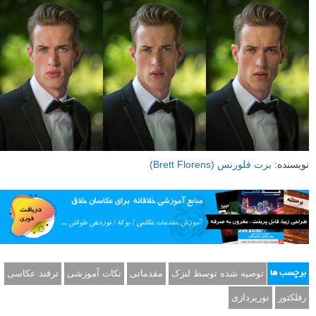
اگر در
حالت خنثی (معمولی – تخت)
نگهداشته شود، این گزینه یک احساس
طبیعی یک منبع نور متعادل را ایجاد می کند – انتقال تدریجی تُنی (tonal
gradation) خوبی را ارائه خواهد داد.
این هم مقایسه پهلو به پهلو سه ظاهر مختلف:
نویسنده:
برت فلورنس (Brett Florens)