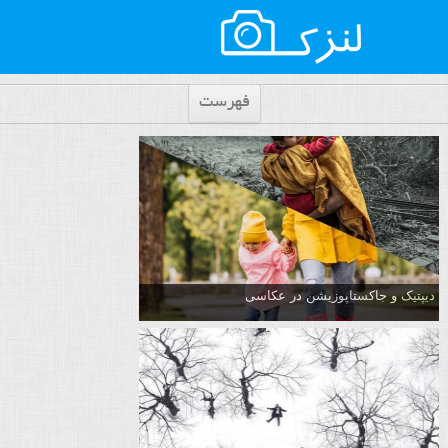
فهرست
دیپتیک و جاکستا‌پوزیشن در عکاسی