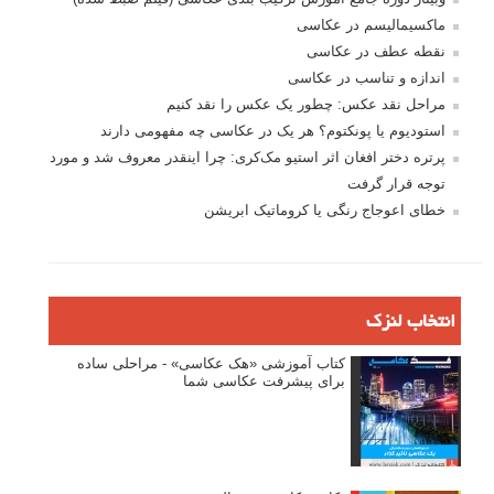
مسابقه عکاسی
فروش عکس
عکس‌کاوی
نگاه عکاس
تازه ترین مطالب
دیپتیک و جاکستا‌پوزیشن در عکاسی
۶۰ نمونه عکس سبک ماکسیمالیسم
وبینار دوره جامع آموزش ترکیب بندی عکاسی (فیلم ضبط شده)
ماکسیمالیسم در عکاسی
نقطه عطف در عکاسی
اندازه و تناسب در عکاسی
مراحل نقد عکس: چطور یک عکس را نقد کنیم
استودیوم یا پونکتوم؟ هر یک در عکاسی چه مفهومی دارند
پرتره دختر افغان اثر استیو مک‌کری: چرا اینقدر معروف شد و مورد
توجه قرار گرفت