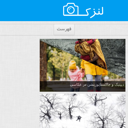
فهرست
دیپتیک و جاکستا‌پوزیشن در عکاسی