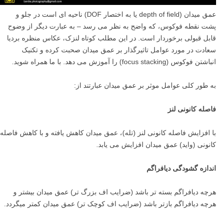
عمق میدان (depth of field یا به اختصار DOF) ناحیه ای است در جلو و
پشت نقطه فوکوس، که واضح به نظر می رسد – به عبارت دیگر از وضوح
قابل قبولی برخوردار است. در این مطلب کوتاه لنزک، عکاس منظره بردیا
سعادت در مورد عوامل تاثیرگذار بر عمق میدان صحبت کرده و تکنیک
انباشتن فوکوس (focus stacking) را آموزش می دهد. با ما همراه شوید.
به طور کلی عوامل موثر بر عمق میدان عبارتند از:
فاصله کانونی لنز
با افزایش فاصله کانونی لنز (تله)، عمق میدان کاهش یافته و با کاهش فاصله
کانونی (واید) عمق میدان افزایش می یابد.
اندازه گشودگی دیافراگم
هرچه دیافراگم بسته تر باشد (ضرایب اف بزرگ تر) عمق میدان بیشتر و
هرچه دیافراگم بازتر باشد (ضرایب اف کوچک تر) عمق میدان کمتر میگردد.