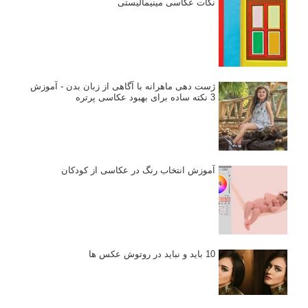
خطای اعوجاج رنگی یا کروماتیک ابریشن
انتخاب لنزک
کتاب آموزشی «هک عکاسی» - مراحلی ساده
برای پیشرفت عکاسی شما
نکات عکاسی مینیمالیستی
ژست دهی ماهرانه با آگاهی از زبان بدن - آموزش
3 نکته ساده برای بهبود عکاسی پرتره