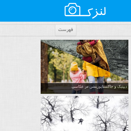
فهرست
دیپتیک و جاکستا‌پوزیشن در عکاسی