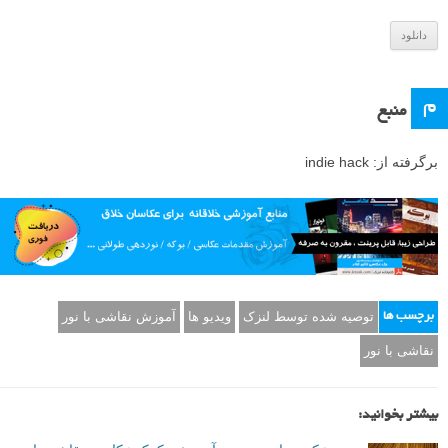
ی
و
دانلود
م
منبع
برگرفته از: indie hack
توصیه شده توسط لنزک
ویدیو ها
آموزش نقاشی با نور
برچسب ها
نقاشی با نور
بیشتر بخوانید: