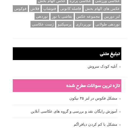
عکاسی ورزشی
عکاسی پرتره
عکس الهام بخش
عکس های الهام بخش
فاصله کانونی
فتوشاپ
فلاش
فوکوس
لنز دوربین
مجموعه عکس
نقاشی با نور
نوردهی
نوردهی طولانی
نورپردازی
پرسپکتیو
ژست عکاسی
تبلیغ متنی
آتلیه کودک سروش
تازه ترین سوالات مطرح شده
مشکل فکوس در لنز ۳۵ نیکون
آموزش رایگان نقد و بررسی و گروه های عکاسی آنلاین
مشکل با کم کردن دیافراگم