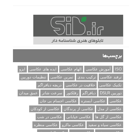
برچسب‌ها
ISO
آموزش عکاسی
الهام عکاسی
ایده های عکاسی
ایزو
ترفند عکاسی
ترکیب بندی
تمرین عکاسی
تنظیمات دوربین
تکنیک عکاسی
خلاقیت در عکاسی
دریچه دیافراگم
دوربین DSLR
دیافراگم
رفلکتور
سرعت شاتر
عمق میدان
عکاسی
عکاسی آبستره
عکاسی اجسام بی جان
عکاسی از مدل
عکاسی از پرندگان
عکاسی از کودکان
عکاسی از گل ها
عکاسی خیابانی
عکاسی در شب
عکاسی سیاه و سفید
عکاسی ماکرو
عکاسی منظره