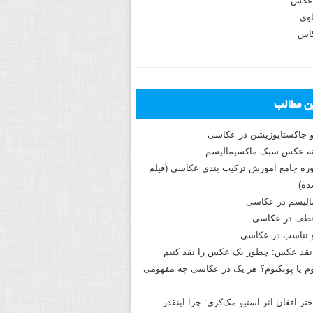
عکس
وی
کاس
ین مطالب
و جاکستا‌پوزیشن در عکاسی
دوره جامع آموزش ترکیب بندی عکاسی (فیلم
ه)
الیسم در عکاسی
طف در عکاسی
و تناسب در عکاسی
نقد عکس: چطور یک عکس را نقد کنیم
م یا پونکتوم؟ هر یک در عکاسی چه مفهومی
ختر افغان اثر استیو مک‌کری: چرا اینقدر