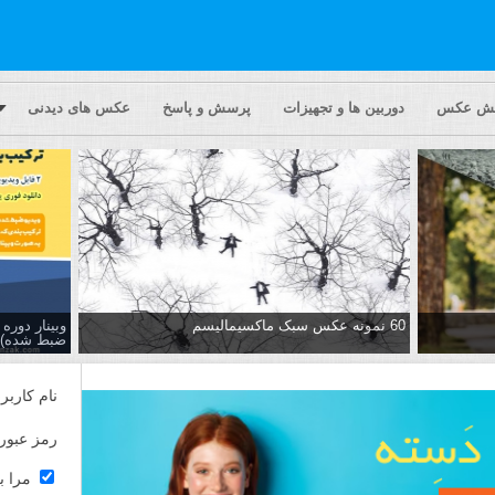
یش عکس
دوربین ها و تجهیزات
پرسش و پاسخ
عکس های دیدنی
60 نمونه عکس سبک ماکسیمالیسم
وبینار دور
ضبط شده)
نام کاربر
رمز عبور
مرا ب