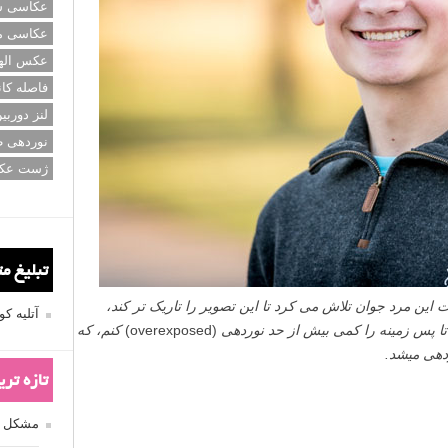
عکاسی سی
عکاسی م
عکس اله
فاصله کان
لنز دوربی
نوردهی ط
ژست عک
تبلیغ م
 این مرد جوان تلاش می کرد تا این تصویر را تاریک تر کند،
آتلیه 
 تا پس زمینه را کمی بیش از حد نوردهی
(overexposed)
کنم، که
دهی میشد.
تازه تر
مشکل فکوس