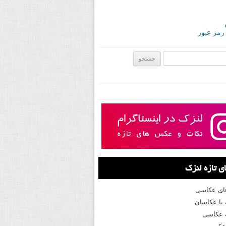
 رمز عبور
ی:
 تازه لنزک
های عکاسی
با عکاسان
 عکاسی