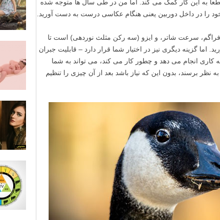
اح کنید، و عکس گرفتن با فرمت Raw قطعا به این کار کمک می کند. اما من در طی سال ها متوجه شده
ود را در داخل دوربین یعنی هنگام عکاسی درست به دست آورید.
یافراگم، سرعت شاتر، و ایزو (سه رکن مثلث نوردهی) است تا
د. اما گزینه دیگری نیز در اختیار شما قرار دارد – قابلیت جبران
ه کاری انجام می دهد و چطور کار می کند، می تواند به شما
ه نظر برسند، بدون این که نیاز باشد بعد از آن چیزی را تنظیم