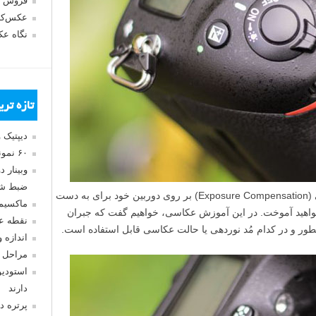
فروش 
عکس‌کا
نگاه ع
تازه تر
دیپتیک 
۶۰ نمونه عکس سبک ماکسیمالیسم
وبینار 
ضبط شد
در این مقاله، در مورد قابلیت جبران نوردهی (Exposure Compensation) بر روی دوربین خود برای به دست
ماکسیم
خواهید آموخت. در این آموزش عکاسی، خواهیم گفت که جبران
نقطه ع
طور و در کدام مُد نوردهی یا حالت عکاسی قابل استفاده است.
اندازه 
مراحل 
استودیو
دارند
پرتره د