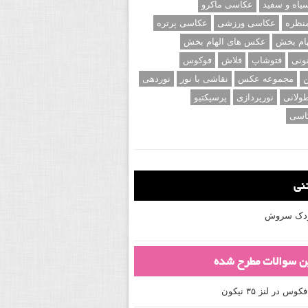
اه و سفید
عکاسی ماکرو
نظره
عکاسی ورزشی
عکاسی پرتره
ام بخش
عکس های الهام بخش
ونی
فتوشاپ
فلاش
فوکوس
ن
مجموعه عکس
نقاشی با نور
نوردهی
ولانی
نورپردازی
پرسپکتیو
اسی
تنی
کودک سروش
ین سوالات مطرح شده
 در لنز ۳۵ نیکون