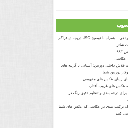
حبوب
درک نوردهی – همراه با توضیح ISO، دریچه دیافراگم
 شاتر
 #۹۹
 عکاسی
 فلاش داخلی دوربین: آشنایی با گزینه های
کار دوربین شما
های زیبای عکس های مفهومی
 عکس های غروب آفتاب
برای درجه بندی و تنظیم دقیق رنگ در
نیک ترکیب بندی در عکاسی که عکس های شما
می کنند