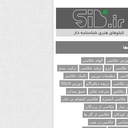
ها
وزش عکاسی
الهام عکاسی
 عکاسی
ایزو
ترفند عکاسی
ترکیب بندی
کاسی
تنظیمات دوربین
تکنیک عکاسی
ر عکاسی
دریچه دیافراگم
دوربین DSLR
رفلکتور
سرعت شاتر
عمق میدان
عکاسی آبستره
عکاسی اجسام بی جان
 مدل
عکاسی از پرندگان
 کودکان
عکاسی از گل ها
ابانی
عکاسی در شب