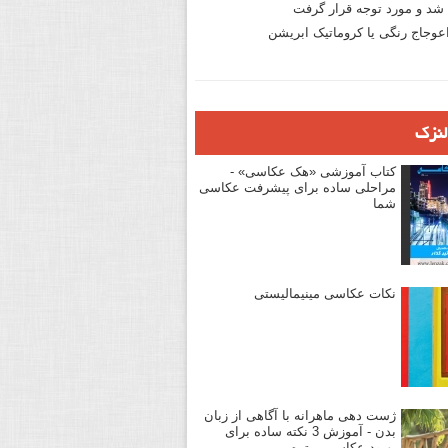
د و مورد توجه قرار گرفت
وجاج رنگی یا کروماتیک ابریشن
لنزک
کتاب آموزشی «هک عکاسی» -
مراحلی ساده برای پیشرفت عکاسی
شما
نکات عکاسی مینیمالیستی
ژست دهی ماهرانه با آگاهی از زبان
بدن - آموزش 3 نکته ساده برای
بهبود عکاسی پرتره