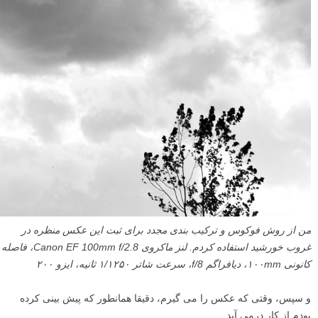
من از روش فوکوس و ترکیب بندی مجدد برای ثبت این عکس منظره در
غروب خورشید استفاده کردم. لنز ماکروی Canon EF 100mm f/2.8، فاصله
کانونی ۱۰۰mm، دیافراگم f/8، سرعت شاتر ۱/۱۲۵۰ ثانیه، ایزو ۲۰۰
و سپس، وقتی که عکس را می گیرم، دقیقا همانطور که پیش بینی کرده
بودم از کار درمی آید.