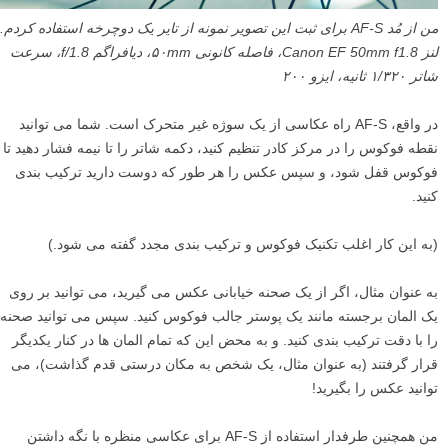
من از مُد AF-S برای ثبت این تصویر نمونه از تایر یک دوچرخه استفاده کردم.
لنز Canon EF 50mm f1.8، فاصله کانونی ۵۰mm، دیافراگم f/1.8، سرعت
شاتر ۱/۳۲۰ ثانیه، ایزو ۲۰۰
در واقع، AF-S راه عکاسی از یک سوژه غیر متحرک است. شما می توانید
نقطه فوکوس را در مرکز کادر تنظیم کنید، دکمه شاتر را تا نیمه فشار دهید تا
فوکوس قفل شود، و سپس عکس را هر طور که دوست دارید ترکیب بندی
کنید.
(به این کار اغلب تکنیک فوکوس و ترکیب بندی مجدد گفته می شود.)
به عنوان مثال، اگر از یک صحنه خیابانی عکس می گیرید، می توانید بر روی
یک المان برجسته مانند یک پوستر جالب فوکوس کنید. سپس می توانید صحنه
را با دقت ترکیب بندی کنید. و به محض این که تمام المان ها در کنار یکدیگر
قرار گرفتند (به عنوان مثال، یک شخص به مکان درستی قدم گذاشت)، می
توانید عکس را بگیرید!
من همچنین طرفدار استفاده از AF-S برای عکاسی منظره با نگه داشتن