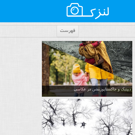
فهرست
دیپتیک و جاکستا‌پوزیشن در عکاسی