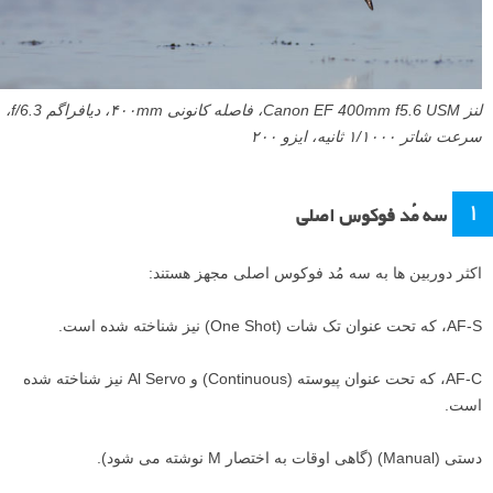
لنز Canon EF 400mm f5.6 USM، فاصله کانونی ۴۰۰mm، دیافراگم f/6.3،
سرعت شاتر ۱/۱۰۰۰ ثانیه، ایزو ۲۰۰
۱
سه مُد فوکوس اصلی
اکثر دوربین ها به سه مُد فوکوس اصلی مجهز هستند:
AF-S، که تحت عنوان تک شات (One Shot) نیز شناخته شده است.
AF-C، که تحت عنوان پیوسته (Continuous) و Al Servo نیز شناخته شده
است.
دستی (Manual) (گاهی اوقات به اختصار M نوشته می شود).