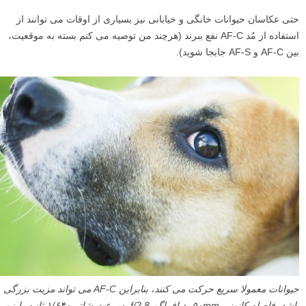
حتی عکاسان حیوانات خانگی و خیابانی نیز بسیاری از اوقات می توانند از
استفاده از مُد AF-C نفع ببرند (هرچند من توصیه می کنم بسته به موقعیت،
بین AF-C و AF-S جابجا شوید).
حیوانات معمولا سریع حرکت می کنند، بنابراین AF-C می تواند مزیت بزرگی
باشد. فاصله کانونی ۵۰mm، دیافراگم f/2.8، سرعت شاتر ۱/۶۴۰ ثانیه، ایزو