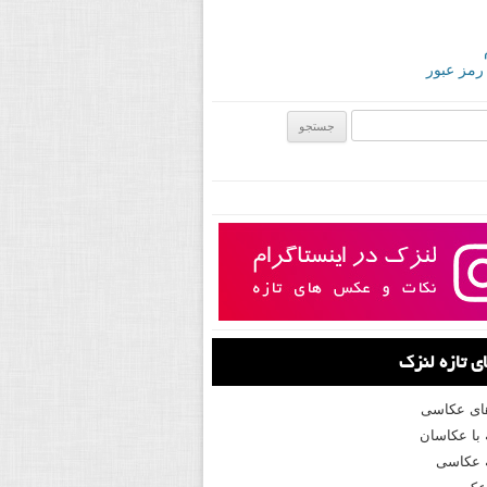
 رمز عبور
ی:
 تازه لنزک
های عکاسی
با عکاسان
 عکاسی