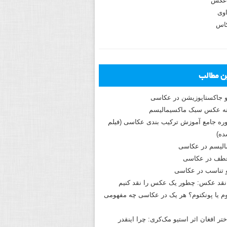
عکس
وی
کاس
ین مطالب
و جاکستا‌پوزیشن در عکاسی
دوره جامع آموزش ترکیب بندی عکاسی (فیلم
ه)
الیسم در عکاسی
طف در عکاسی
و تناسب در عکاسی
نقد عکس: چطور یک عکس را نقد کنیم
م یا پونکتوم؟ هر یک در عکاسی چه مفهومی
ختر افغان اثر استیو مک‌کری: چرا اینقدر