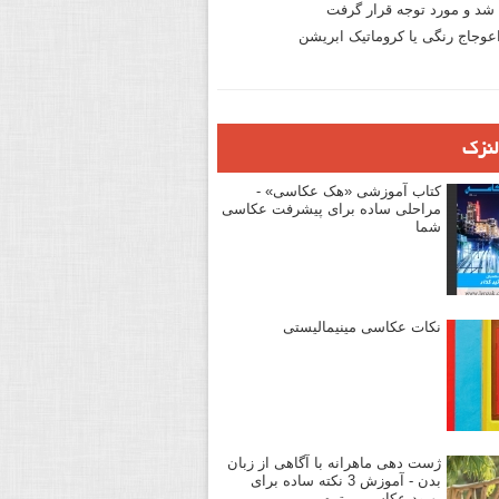
د و مورد توجه قرار گرفت
وجاج رنگی یا کروماتیک ابریشن
لنزک
کتاب آموزشی «هک عکاسی» -
مراحلی ساده برای پیشرفت عکاسی
شما
نکات عکاسی مینیمالیستی
ژست دهی ماهرانه با آگاهی از زبان
بدن - آموزش 3 نکته ساده برای
بهبود عکاسی پرتره