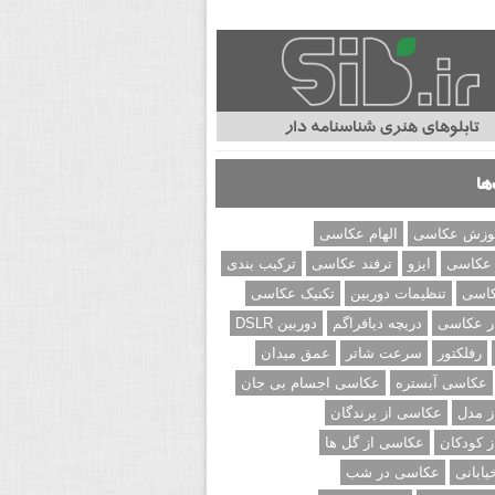
ها
وزش عکاسی
الهام عکاسی
 عکاسی
ایزو
ترفند عکاسی
ترکیب بندی
کاسی
تنظیمات دوربین
تکنیک عکاسی
ر عکاسی
دریچه دیافراگم
دوربین DSLR
رفلکتور
سرعت شاتر
عمق میدان
عکاسی آبستره
عکاسی اجسام بی جان
 مدل
عکاسی از پرندگان
 کودکان
عکاسی از گل ها
ابانی
عکاسی در شب