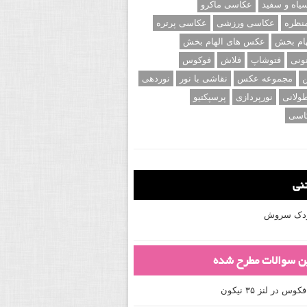
اه و سفید
عکاسی ماکرو
نظره
عکاسی ورزشی
عکاسی پرتره
ام بخش
عکس های الهام بخش
ونی
فتوشاپ
فلاش
فوکوس
ن
مجموعه عکس
نقاشی با نور
نوردهی
ولانی
نورپردازی
پرسپکتیو
اسی
تنی
کودک سروش
ین سوالات مطرح شده
 در لنز ۳۵ نیکون