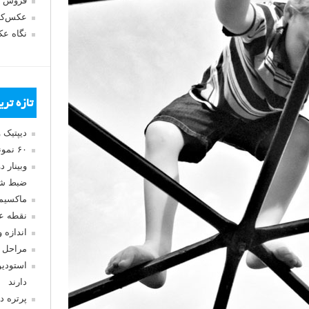
فروش 
عکس‌کا
نگاه ع
تازه تر
دیپتیک 
۶۰ نمونه عکس سبک ماکسیمالیسم
وبینار 
ضبط شد
ماکسیم
نقطه ع
اندازه 
مراحل 
استودیو
دارند
پرتره د