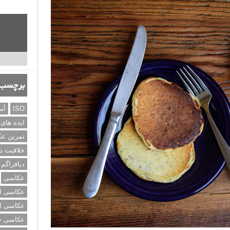
برچسب‌
ISO
آم
ایده های
تمرین ع
خلاقیت د
دیافراگم
عکاسی
عکاسی از
عکاسی از
عکاسی خی