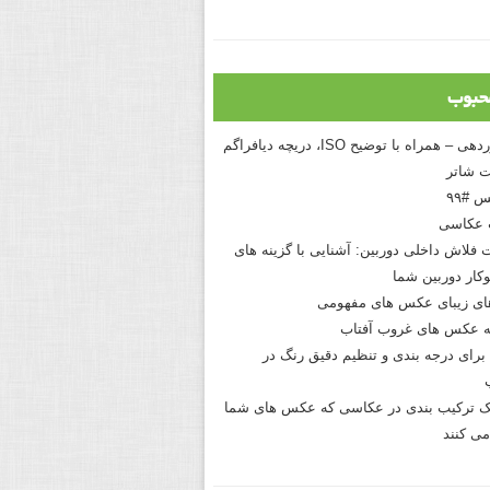
حبوب
درک نوردهی – همراه با توضیح ISO، دریچه دیافراگم
 شاتر
 #۹۹
 عکاسی
 فلاش داخلی دوربین: آشنایی با گزینه های
کار دوربین شما
های زیبای عکس های مفهومی
 عکس های غروب آفتاب
برای درجه بندی و تنظیم دقیق رنگ در
نیک ترکیب بندی در عکاسی که عکس های شما
می کنند