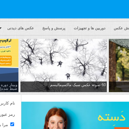
یش عکس
دوربین ها و تجهیزات
پرسش و پاسخ
عکس های دیدنی
60 نمونه عکس سبک ماکسیمالیسم
وبینار دور
ضبط شده)
نام کاربر
رمز عبور
مرا ب