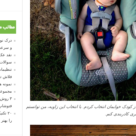
مطالب م
و سرعت
نقد عکس
سوالات
تنظیمات
فلاش تو
نمونه 
مجموعه
۳ روش 
فتوشاپ
کودک خوابمان انتخاب کردم. با انتخاب این زاویه، من توانستم
۲۰ تک
بری کادربندی کنم.
را بهتر 