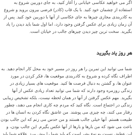
اگر می خواهید عکاسی خیابانی را آغاز کنید، به جای دوربین شروع به
استفاده از چشمان خود کنید. با یک قاب (کادر) فرضی بیرون بروید و شروع
به کادربندی مجازی چیزها به جای عکاسی از آنها با دوربین خود کنید. پس از
آن زمان زیادی برای عکس گرفتن وجود دارد، اما اول شما باید دیدن را یاد
بگیرید. سخت ترین چیز دیدن چیزهای جالب در خیابان است.
هر روز یاد بگیرید
شما می توانید این تمرین را هر روز در مسیر خود به محل کار انجام دهید. به
اطراف نگاه کرده و شروع به کادربندی موقعیت ها، فکر کردن در مورد
عنوان ها، و گشتن به دنبال فرصت ها کنید. موقعیت های بسیار زیادی در
زندگی روزمره وجود دارند که شما می توانید تعداد زیادی عکس از آنها
بگیرید. مهم عکس گرفتن از آنها در همان لحظه نیست، بلکه تشخیص زیبایی
زندگی در اجتماع است. نگاه کنید که مردم چه کاری انجام می دهند، چطور
رفتار می کنند، چه چیزی می پوشند. من عاشق نگاه کردن به انسان ها در
طبیعت هستم. آنها خیلی جالب هستند و من حدس می زنم که این جالب بودن
باعث می شود که من بارها و بارها از آنها عکس بگیرم. این جالب بودن، و
این عطش نسبت به نوع بشر است که باید شما را پیش ببرد. علاقه شما باید