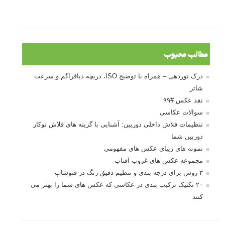
مطالب محبوب
درک نوردهی – همراه با توضیح ISO، دریچه دیافراگم و سرعت
شاتر
نقد عکس #۹۹
سوالات عکاسی
تنظیمات فلاش داخلی دوربین: آشنایی با گزینه های فلاش توکار
دوربین شما
نمونه های زیبای عکس های مفهومی
مجموعه عکس های غروب آفتاب
۳ روش برای درجه بندی و تنظیم دقیق رنگ در فتوشاپ
۲۰ تکنیک ترکیب بندی در عکاسی که عکس های شما را بهتر می
کنند