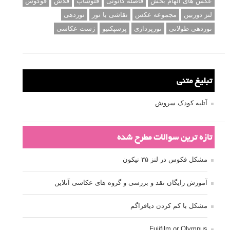
عکس های الهام بخش
فاصله کانونی
فتوشاپ
فلاش
فوکوس
لنز دوربین
مجموعه عکس
نقاشی با نور
نوردهی
نوردهی طولانی
نورپردازی
پرسپکتیو
ژست عکاسی
تبلیغ متنی
آتلیه کودک سروش
تازه ترین سوالات مطرح شده
مشکل فکوس در لنز ۳۵ نیکون
آموزش رایگان نقد و بررسی و گروه های عکاسی آنلاین
مشکل با کم کردن دیافراگم
Fujifilm or Olympus