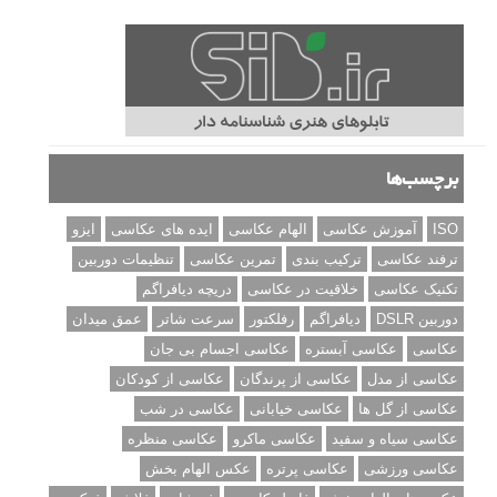
برچسب‌ها
ISO
آموزش عکاسی
الهام عکاسی
ایده های عکاسی
ایزو
ترفند عکاسی
ترکیب بندی
تمرین عکاسی
تنظیمات دوربین
تکنیک عکاسی
خلاقیت در عکاسی
دریچه دیافراگم
دوربین DSLR
دیافراگم
رفلکتور
سرعت شاتر
عمق میدان
عکاسی
عکاسی آبستره
عکاسی اجسام بی جان
عکاسی از مدل
عکاسی از پرندگان
عکاسی از کودکان
عکاسی از گل ها
عکاسی خیابانی
عکاسی در شب
عکاسی سیاه و سفید
عکاسی ماکرو
عکاسی منظره
عکاسی ورزشی
عکاسی پرتره
عکس الهام بخش