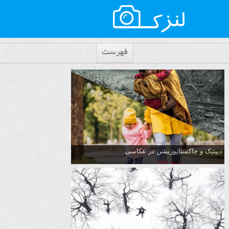
فهرست
دیپتیک و جاکستا‌پوزیشن در عکاسی