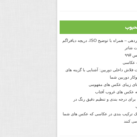
حبوب
درک نوردهی – همراه با توضیح ISO، دریچه دیافراگم
 شاتر
 #۹۹
 عکاسی
 فلاش داخلی دوربین: آشنایی با گزینه های
کار دوربین شما
های زیبای عکس های مفهومی
 عکس های غروب آفتاب
برای درجه بندی و تنظیم دقیق رنگ در
نیک ترکیب بندی در عکاسی که عکس های شما
می کنند