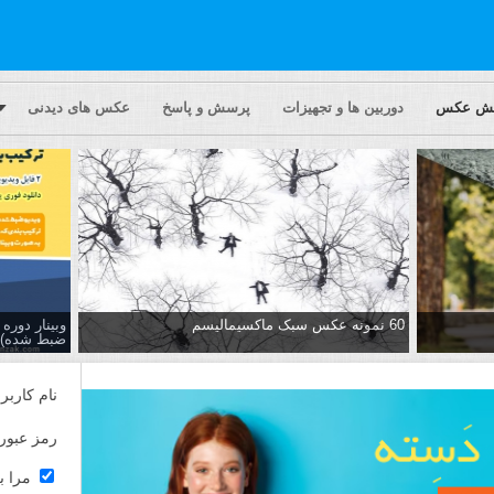
یش عکس
دوربین ها و تجهیزات
پرسش و پاسخ
عکس های دیدنی
60 نمونه عکس سبک ماکسیمالیسم
وبینار دور
ضبط شده)
نام کاربر
رمز عبور
مرا ب