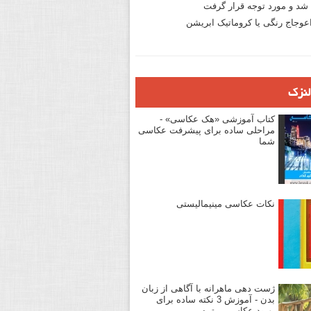
د و مورد توجه قرار گرفت
وجاج رنگی یا کروماتیک ابریشن
لنزک
کتاب آموزشی «هک عکاسی» -
مراحلی ساده برای پیشرفت عکاسی
شما
نکات عکاسی مینیمالیستی
ژست دهی ماهرانه با آگاهی از زبان
بدن - آموزش 3 نکته ساده برای
بهبود عکاسی پرتره