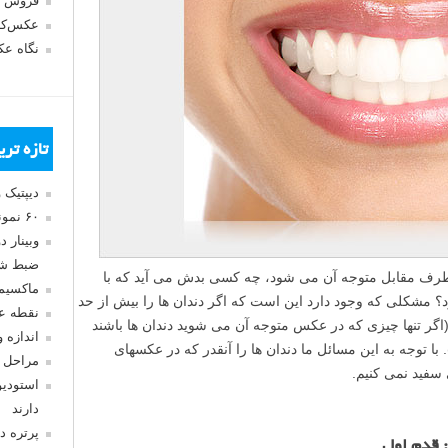
فروش 
عکس‌کا
نگاه ع
تازه تر
دیپتیک 
۶۰ نمونه عکس سبک ماکسیمالیسم
وبینار 
ضبط شد
طرف مقابل متوجه آن می شود، چه کسی بدش می آید که با
ماکسیم
 مشکلی که وجود دارد این است که اگر دندان ها را بیش از حد
نقطه ع
اگر تنها چیزی که در عکس متوجه آن می شوید دندان ها باشند
اندازه 
 با توجه به این مسائل ما دندان ها را آنقدر که در عکسهای
مراحل 
سفید نمی کنیم.
استودیو
دارند
پرتره د
 قدم اول