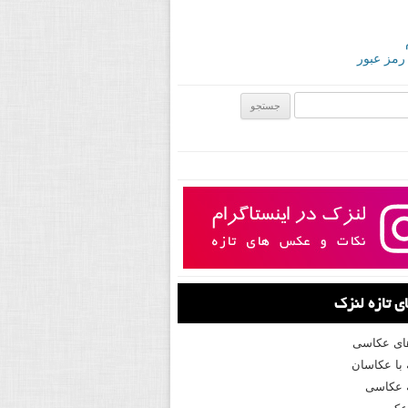
 رمز عبور
ی:
 تازه لنزک
های عکاسی
با عکاسان
 عکاسی