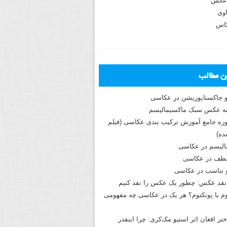
عکس
وی
کاس
ین مطالب
و جاکستا‌پوزیشن در عکاسی
دوره جامع آموزش ترکیب بندی عکاسی (فیلم
ه)
الیسم در عکاسی
طف در عکاسی
و تناسب در عکاسی
نقد عکس: چطور یک عکس را نقد کنیم
م یا پونکتوم؟ هر یک در عکاسی چه مفهومی
ختر افغان اثر استیو مک‌کری: چرا اینقدر