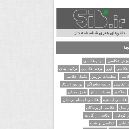
ها
وزش عکاسی
الهام عکاسی
 عکاسی
ایزو
ترفند عکاسی
ترکیب بندی
کاسی
تنظیمات دوربین
تکنیک عکاسی
ر عکاسی
دریچه دیافراگم
دوربین DSLR
رفلکتور
سرعت شاتر
عمق میدان
عکاسی آبستره
عکاسی اجسام بی جان
 مدل
عکاسی از پرندگان
 کودکان
عکاسی از گل ها
ابانی
عکاسی در شب