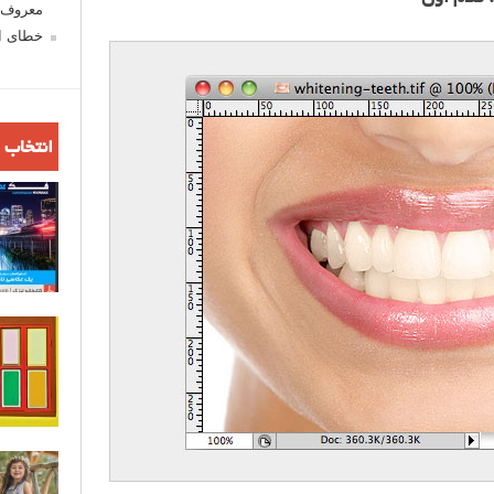
معروف ش
خطای اع
انتخاب 