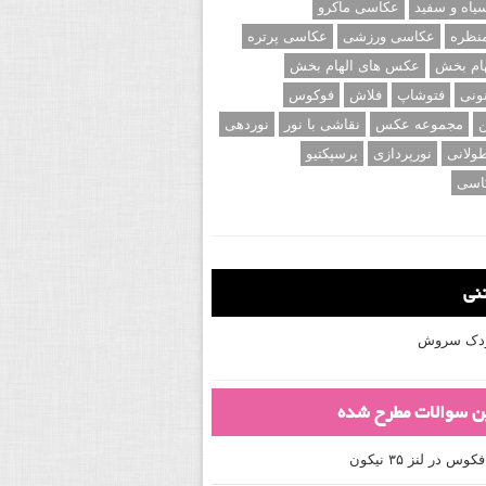
اه و سفید
عکاسی ماکرو
نظره
عکاسی ورزشی
عکاسی پرتره
ام بخش
عکس های الهام بخش
ونی
فتوشاپ
فلاش
فوکوس
ن
مجموعه عکس
نقاشی با نور
نوردهی
ولانی
نورپردازی
پرسپکتیو
اسی
تنی
کودک سروش
ین سوالات مطرح شده
 در لنز ۳۵ نیکون