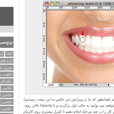
برچسب‌
ISO
آم
ایده های
تمرین ع
خلاقیت د
دیافراگم
عکاسی
عکاسی از
نید (همانطور که ما در ویرایش این عکس به این نتیجه رسیدیم)،
عکاسی از
دوباره روی دندان ها رنگ سفید بزنید. (اگر بخواهید می توانید به حالت اول برگردید و با Opacity بالاتر روی
عکاسی خی
ین کار را در چند مرحله انجام دهیم تا کنترل بیشتری روی کارمان