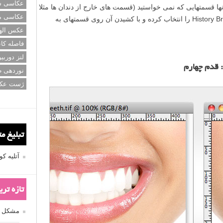
عکاسی سی
نها قسمتهایی که نمی خواستید (قسمت های خارج از دندان ها مثلا
عکاسی م
لب) را سفید کردید با زدن دکمه Y ابزار History Brush را انتخاب کرده و با کشیدن آن روی قسمتهای به
عکس اله
فاصله کان
لنز دوربی
 قدم چهارم
نوردهی ط
ژست عک
تبلیغ م
آتلیه 
تازه تر
مشکل فکوس